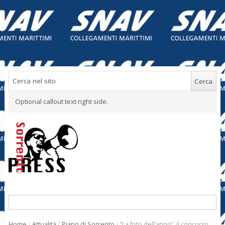
Optional callout text right side.
Home
/
Attualità
/
Piano di Sorrento
/
“La foto dell’anno”, il concorso