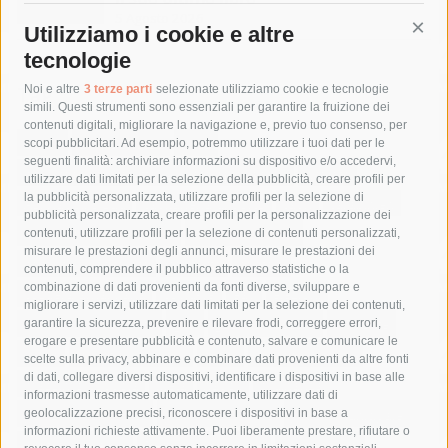
5 Agosto 2026
Utilizziamo i cookie e altre
Cont
tecnologie
Tag
Noi e altre
3 terze parti
selezionate utilizziamo cookie e tecnologie
simili. Questi strumenti sono essenziali per garantire la fruizione dei
contenuti digitali, migliorare la navigazione e, previo tuo consenso, per
acqua
allerta meteo
anas
scopi pubblicitari. Ad esempio, potremmo utilizzare i tuoi dati per le
seguenti finalità: archiviare informazioni su dispositivo e/o accedervi,
area marina protetta di punta campanella
arresto
utilizzare dati limitati per la selezione della pubblicità, creare profili per
la pubblicità personalizzata, utilizzare profili per la selezione di
Asl Napoli 3 sud
capitaneria di porto
capri
carabinieri
pubblicità personalizzata, creare profili per la personalizzazione dei
castellammare di stabia
circumvesuviana
contenuti, utilizzare profili per la selezione di contenuti personalizzati,
misurare le prestazioni degli annunci, misurare le prestazioni dei
comune di sorrento
concerto
contagi
contenuti, comprendere il pubblico attraverso statistiche o la
combinazione di dati provenienti da fonti diverse, sviluppare e
costiera amalfitana
covid-19
eav
elezioni
migliorare i servizi, utilizzare dati limitati per la selezione dei contenuti,
fondazione sorrento
gori
guardia costiera
incidente
garantire la sicurezza, prevenire e rilevare frodi, correggere errori,
erogare e presentare pubblicità e contenuto, salvare e comunicare le
lavori
lorenzo balducelli
mare
massa lubrense
scelte sulla privacy, abbinare e combinare dati provenienti da altre fonti
di dati, collegare diversi dispositivi, identificare i dispositivi in base alle
massimo coppola
Meta
napoli
ordinanza
informazioni trasmesse automaticamente, utilizzare dati di
penisola sorrentina
piano di sorrento
polizia municipale
geolocalizzazione precisi, riconoscere i dispositivi in base a
informazioni richieste attivamente. Puoi liberamente prestare, rifiutare o
protezione civile
Regione Campania
sant'agnello