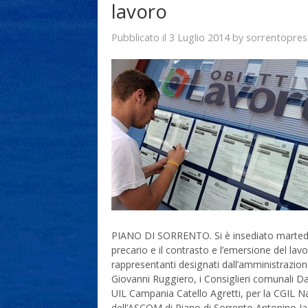
lavoro
3 Luglio 2014
sorrentopres
Pubblicato il
by
PIANO DI SORRENTO. Si è insediato martedì 1
precario e il contrasto e l’emersione del lav
rappresentanti designati dall’amministrazione,
Giovanni Ruggiero, i Consiglieri comunali D
UIL Campania Catello Agretti, per la CGIL N
dell’ASCOM di Piano di Sorrento Antonino Iacc