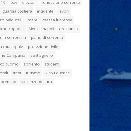
-19
eav
elezioni
fondazione sorrento
guardia costiera
incidente
lavori
zo balducelli
mare
massa lubrense
imo coppola
Meta
napoli
ordinanza
ola sorrentina
piano di sorrento
ia municipale
protezione civile
one Campania
sant'agnello
aco cuomo
sorrento
studenti
orali
treni
turismo
Vico Equense
 fiorentino
vincenzo de luca