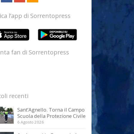
ica l’app di Sorrentopress
nta fan di Sorrentopress
coli recenti
Sant’Agnello. Torna il Campo
Scuola della Protezione Civile
6 Agosto 2026