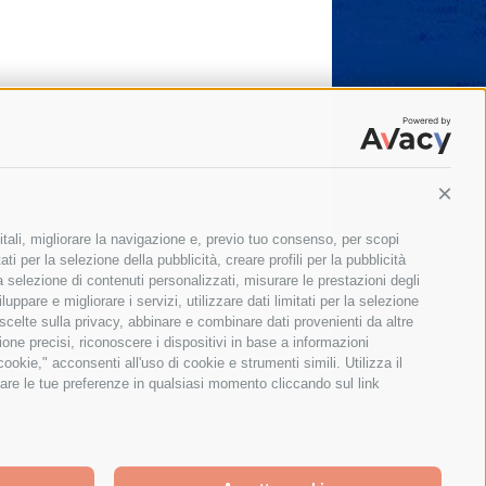
Conti
itali, migliorare la navigazione e, previo tuo consenso, per scopi
ti per la selezione della pubblicità, creare profili per la pubblicità
 la selezione di contenuti personalizzati, misurare le prestazioni degli
ppare e migliorare i servizi, utilizzare dati limitati per la selezione
 scelte sulla privacy, abbinare e combinare dati provenienti da altre
zione precisi, riconoscere i dispositivi in base a informazioni
okie," acconsenti all'uso di cookie e strumenti simili. Utilizza il
are le tue preferenze in qualsiasi momento cliccando sul link
Il giornale online della Penisola Sorrentina