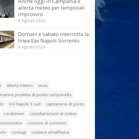
Anche oggi in Campania è
allerta meteo per temporali
improvvisi
6 Agosto 2026
Domani e sabato interrotta la
linea Eav Napoli-Sorrento
6 Agosto 2026
a
allerta meteo
anas
marina protetta di punta campanella
to
Asl Napoli 3 sud
capitaneria di porto
carabinieri
castellammare di stabia
umvesuviana
comune di sorrento
erto
contagi
costiera amalfitana