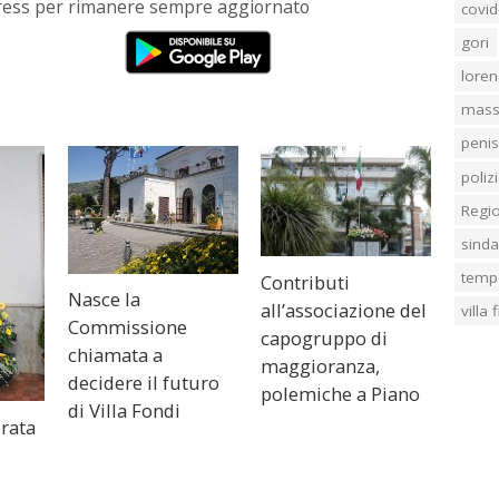
Press per rimanere sempre aggiornato
covid
gori
loren
mass
penis
poliz
Regi
sind
temp
Contributi
Nasce la
all’associazione del
villa
Commissione
capogruppo di
chiamata a
maggioranza,
decidere il futuro
polemiche a Piano
di Villa Fondi
erata