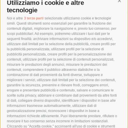
Utilizziamo i cookie e altre
Cont
tecnologie
Tag
Noi e altre
3 terze parti
selezionate utilizziamo cookie e tecnologie
simili. Questi strumenti sono essenziali per garantire la fruizione dei
contenuti digitali, migliorare la navigazione e, previo tuo consenso, per
acqua
allerta meteo
anas
scopi pubblicitari. Ad esempio, potremmo utilizzare i tuoi dati per le
seguenti finalità: archiviare informazioni su dispositivo e/o accedervi,
area marina protetta di punta campanella
arresto
utilizzare dati limitati per la selezione della pubblicità, creare profili per
la pubblicità personalizzata, utilizzare profili per la selezione di
Asl Napoli 3 sud
capitaneria di porto
capri
carabinieri
pubblicità personalizzata, creare profili per la personalizzazione dei
castellammare di stabia
circumvesuviana
contenuti, utilizzare profili per la selezione di contenuti personalizzati,
misurare le prestazioni degli annunci, misurare le prestazioni dei
comune di sorrento
concerto
contagi
contenuti, comprendere il pubblico attraverso statistiche o la
combinazione di dati provenienti da fonti diverse, sviluppare e
costiera amalfitana
covid-19
eav
elezioni
migliorare i servizi, utilizzare dati limitati per la selezione dei contenuti,
fondazione sorrento
gori
guardia costiera
incidente
garantire la sicurezza, prevenire e rilevare frodi, correggere errori,
erogare e presentare pubblicità e contenuto, salvare e comunicare le
lavori
lorenzo balducelli
mare
massa lubrense
scelte sulla privacy, abbinare e combinare dati provenienti da altre fonti
di dati, collegare diversi dispositivi, identificare i dispositivi in base alle
massimo coppola
Meta
napoli
ordinanza
informazioni trasmesse automaticamente, utilizzare dati di
penisola sorrentina
piano di sorrento
polizia municipale
geolocalizzazione precisi, riconoscere i dispositivi in base a
informazioni richieste attivamente. Puoi liberamente prestare, rifiutare o
protezione civile
Regione Campania
sant'agnello
revocare il tuo consenso senza incorrere in limitazioni sostanziali.
Cliccando su "Accetta cookie," acconsenti all'uso di cookie e strumenti