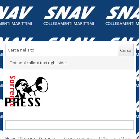
Optional callout text right side.
Home
/
Cronaca
/
Sorrento
/
La Finanza sequestra 150 nasse a Marina