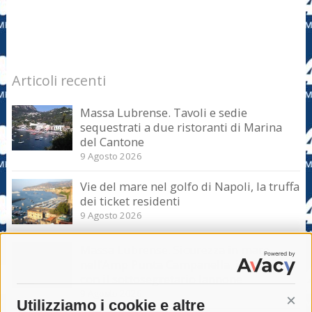
Articoli recenti
Massa Lubrense. Tavoli e sedie
sequestrati a due ristoranti di Marina
del Cantone
9 Agosto 2026
Vie del mare nel golfo di Napoli, la truffa
dei ticket residenti
9 Agosto 2026
Massa Lubrense. Sicurezza in mare
nell’Amp Punta Campanella, incontro
con il sottosegretario Iannone
9 Agosto 2026
Utilizziamo i cookie e altre
Cont