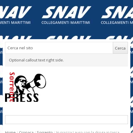
Optional callout text right side.
Home
/
Cronaca
/
Sorrento
/
In piazza Lauro con la droga in tasca,