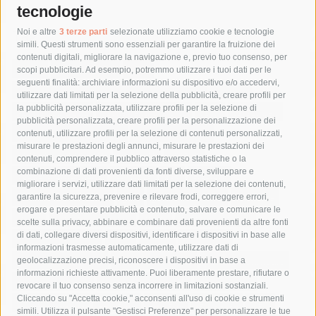
tecnologie
Tag
Noi e altre
3 terze parti
selezionate utilizziamo cookie e tecnologie
simili. Questi strumenti sono essenziali per garantire la fruizione dei
contenuti digitali, migliorare la navigazione e, previo tuo consenso, per
acqua
allerta meteo
anas
scopi pubblicitari. Ad esempio, potremmo utilizzare i tuoi dati per le
seguenti finalità: archiviare informazioni su dispositivo e/o accedervi,
area marina protetta di punta campanella
arresto
utilizzare dati limitati per la selezione della pubblicità, creare profili per
la pubblicità personalizzata, utilizzare profili per la selezione di
Asl Napoli 3 sud
capitaneria di porto
capri
carabinieri
pubblicità personalizzata, creare profili per la personalizzazione dei
castellammare di stabia
circumvesuviana
contenuti, utilizzare profili per la selezione di contenuti personalizzati,
misurare le prestazioni degli annunci, misurare le prestazioni dei
comune di sorrento
concerto
contagi
contenuti, comprendere il pubblico attraverso statistiche o la
combinazione di dati provenienti da fonti diverse, sviluppare e
costiera amalfitana
covid-19
eav
elezioni
migliorare i servizi, utilizzare dati limitati per la selezione dei contenuti,
fondazione sorrento
gori
guardia costiera
incidente
garantire la sicurezza, prevenire e rilevare frodi, correggere errori,
erogare e presentare pubblicità e contenuto, salvare e comunicare le
lavori
lorenzo balducelli
mare
massa lubrense
scelte sulla privacy, abbinare e combinare dati provenienti da altre fonti
di dati, collegare diversi dispositivi, identificare i dispositivi in base alle
massimo coppola
Meta
napoli
ordinanza
informazioni trasmesse automaticamente, utilizzare dati di
penisola sorrentina
piano di sorrento
polizia municipale
geolocalizzazione precisi, riconoscere i dispositivi in base a
informazioni richieste attivamente. Puoi liberamente prestare, rifiutare o
protezione civile
Regione Campania
sant'agnello
revocare il tuo consenso senza incorrere in limitazioni sostanziali.
Cliccando su "Accetta cookie," acconsenti all'uso di cookie e strumenti
sindaco cuomo
sorrento
studenti
temporali
treni
simili. Utilizza il pulsante "Gestisci Preferenze" per personalizzare le tue