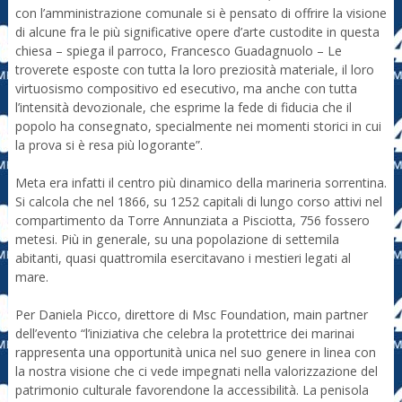
con l’amministrazione comunale si è pensato di offrire la visione
di alcune fra le più significative opere d’arte custodite in questa
chiesa – spiega il parroco, Francesco Guadagnuolo – Le
troverete esposte con tutta la loro preziosità materiale, il loro
virtuosismo compositivo ed esecutivo, ma anche con tutta
l’intensità devozionale, che esprime la fede di fiducia che il
popolo ha consegnato, specialmente nei momenti storici in cui
la prova si è resa più logorante”.
Meta era infatti il centro più dinamico della marineria sorrentina.
Si calcola che nel 1866, su 1252 capitali di lungo corso attivi nel
compartimento da Torre Annunziata a Pisciotta, 756 fossero
metesi. Più in generale, su una popolazione di settemila
abitanti, quasi quattromila esercitavano i mestieri legati al
mare.
Per Daniela Picco, direttore di Msc Foundation, main partner
dell’evento “l’iniziativa che celebra la protettrice dei marinai
rappresenta una opportunità unica nel suo genere in linea con
la nostra visione che ci vede impegnati nella valorizzazione del
patrimonio culturale favorendone la accessibilità. La penisola