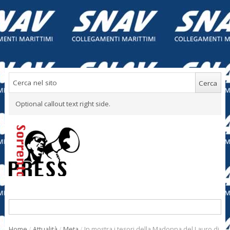
Optional callout text right side.
Home
/
Attualità
/
Meta
/
In mostra i tesori della Madonna del Lauro di