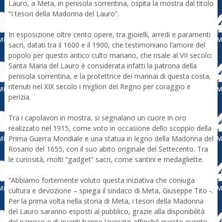
Lauro, a Meta, in penisola sorrentina, ospita la mostra dal titolo
“I tesori della Madonna del Lauro”.
In esposizione oltre cento opere, tra gioielli, arredi e paramenti
sacri, datati tra il 1600 e il 1900, che testimoniano l’amore del
popolo per questo antico culto mariano, che risale al VII secolo:
Santa Maria del Lauro è considerata infatti la patrona della
penisola sorrentina, e la protettrice dei marinai di questa costa,
ritenuti nel XIX secolo i migliori del Regno per coraggio e
perizia.
Tra i capolavori in mostra, si segnalano un cuore in oro
realizzato nel 1915, come voto in occasione dello scoppio della
Prima Guerra Mondiale e una statua in legno della Madonna del
Rosario del 1655, con il suo abito originale del Settecento. Tra
le curiosità, molti “gadget” sacri, come santini e medagliette.
“Abbiamo fortemente voluto questa iniziativa che coniuga
cultura e devozione – spiega il sindaco di Meta, Giuseppe Tito -.
Per la prima volta nella storia di Meta, i tesori della Madonna
del Lauro saranno esposti al pubblico, grazie alla disponibilità
del parroco e di quanti hanno lavorato affinché questo evento