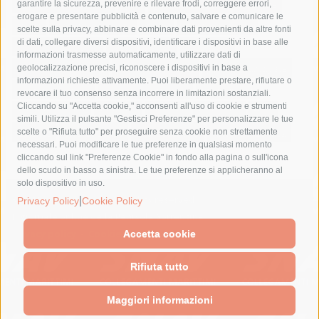
fondazione sorrento
gori
guardia costiera
incidente
garantire la sicurezza, prevenire e rilevare frodi, correggere errori,
erogare e presentare pubblicità e contenuto, salvare e comunicare le
lavori
lorenzo balducelli
mare
massa lubrense
scelte sulla privacy, abbinare e combinare dati provenienti da altre fonti
di dati, collegare diversi dispositivi, identificare i dispositivi in base alle
massimo coppola
Meta
napoli
ordinanza
informazioni trasmesse automaticamente, utilizzare dati di
penisola sorrentina
piano di sorrento
polizia municipale
geolocalizzazione precisi, riconoscere i dispositivi in base a
informazioni richieste attivamente. Puoi liberamente prestare, rifiutare o
protezione civile
Regione Campania
sant'agnello
revocare il tuo consenso senza incorrere in limitazioni sostanziali.
Cliccando su "Accetta cookie," acconsenti all'uso di cookie e strumenti
sindaco cuomo
sorrento
studenti
temporali
treni
simili. Utilizza il pulsante "Gestisci Preferenze" per personalizzare le tue
turismo
Vico Equense
villa fiorentino
vincenzo de luca
scelte o "Rifiuta tutto" per proseguire senza cookie non strettamente
necessari. Puoi modificare le tue preferenze in qualsiasi momento
cliccando sul link "Preferenze Cookie" in fondo alla pagina o sull'icona
dello scudo in basso a sinistra. Le tue preferenze si applicheranno al
solo dispositivo in uso.
© 2015 SorrentoPress. All rights reserved.
|
Privacy Policy
Cookie Policy
Il giornale online della Penisola Sorrentina
Privacy policy
-
Cookie Policy
Accetta cookie
Rifiuta tutto
Maggiori informazioni