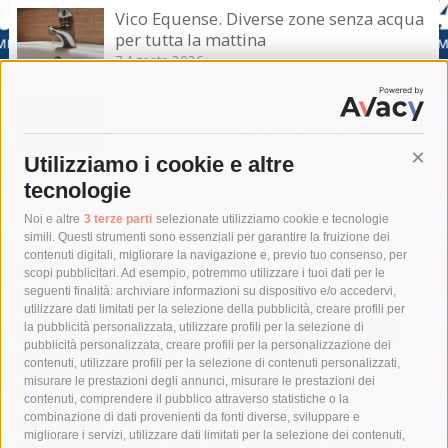
Vico Equense. Diverse zone senza acqua
per tutta la mattina
7 Agosto 2026
Traffico da bollino nero, statale
Sorrentina sorvegliata speciale
7 Agosto 2026
Utilizziamo i cookie e altre
Cont
tecnologie
Tag
Noi e altre
3 terze parti
selezionate utilizziamo cookie e tecnologie
simili. Questi strumenti sono essenziali per garantire la fruizione dei
contenuti digitali, migliorare la navigazione e, previo tuo consenso, per
acqua
allerta meteo
anas
scopi pubblicitari. Ad esempio, potremmo utilizzare i tuoi dati per le
seguenti finalità: archiviare informazioni su dispositivo e/o accedervi,
area marina protetta di punta campanella
arresto
utilizzare dati limitati per la selezione della pubblicità, creare profili per
la pubblicità personalizzata, utilizzare profili per la selezione di
Asl Napoli 3 sud
capitaneria di porto
capri
carabinieri
pubblicità personalizzata, creare profili per la personalizzazione dei
castellammare di stabia
circumvesuviana
contenuti, utilizzare profili per la selezione di contenuti personalizzati,
misurare le prestazioni degli annunci, misurare le prestazioni dei
comune di sorrento
concerto
contagi
contenuti, comprendere il pubblico attraverso statistiche o la
combinazione di dati provenienti da fonti diverse, sviluppare e
costiera amalfitana
covid-19
eav
elezioni
migliorare i servizi, utilizzare dati limitati per la selezione dei contenuti,