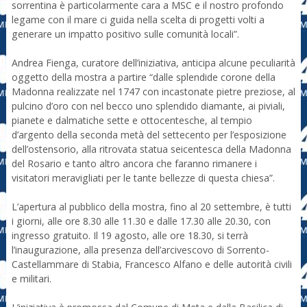
sorrentina è particolarmente cara a MSC e il nostro profondo
legame con il mare ci guida nella scelta di progetti volti a
generare un impatto positivo sulle comunità locali”.
Andrea Fienga, curatore dell’iniziativa, anticipa alcune peculiarità
oggetto della mostra a partire “dalle splendide corone della
Madonna realizzate nel 1747 con incastonate pietre preziose, al
pulcino d’oro con nel becco uno splendido diamante, ai piviali,
pianete e dalmatiche sette e ottocentesche, al tempio
d’argento della seconda metà del settecento per l’esposizione
dell’ostensorio, alla ritrovata statua seicentesca della Madonna
del Rosario e tanto altro ancora che faranno rimanere i
visitatori meravigliati per le tante bellezze di questa chiesa”.
L’apertura al pubblico della mostra, fino al 20 settembre, è tutti
i giorni, alle ore 8.30 alle 11.30 e dalle 17.30 alle 20.30, con
ingresso gratuito. Il 19 agosto, alle ore 18.30, si terrà
l’inaugurazione, alla presenza dell’arcivescovo di Sorrento-
Castellammare di Stabia, Francesco Alfano e delle autorità civili
e militari.