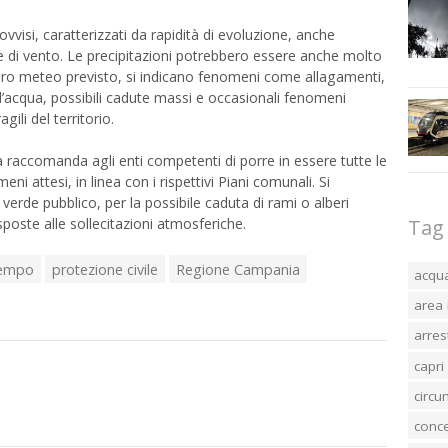
vvisi, caratterizzati da rapidità di evoluzione, anche
e di vento. Le precipitazioni potrebbero essere anche molto
quadro meteo previsto, si indicano fenomeni come allagamenti,
i d’acqua, possibili cadute massi e occasionali fenomeni
gili del territorio.
 raccomanda agli enti competenti di porre in essere tutte le
ni attesi, in linea con i rispettivi Piani comunali. Si
erde pubblico, per la possibile caduta di rami o alberi
sposte alle sollecitazioni atmosferiche.
Tag
empo
protezione civile
Regione Campania
acqu
area 
arres
capri
circ
conc