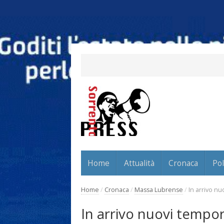
Home
Attualità
Cronaca
Pol
Home
/
Cronaca
/
Massa Lubrense
/
In arrivo nu
In arrivo nuovi tempor