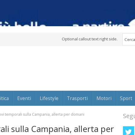
Optional callout text right side.
itica
Eventi
Lifestyle
Trasporti
Motori
Sport
ovi temporali sulla Campania, allerta per domani
Segu
ali sulla Campania, allerta per