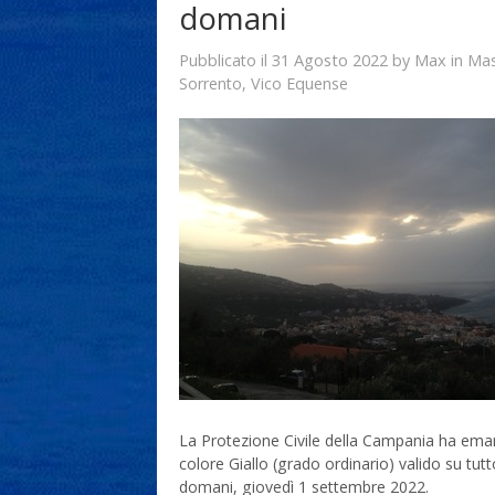
domani
31 Agosto 2022
Max
Pubblicato il
by
in
Mas
Sorrento
,
Vico Equense
La Protezione Civile della Campania ha eman
colore Giallo (grado ordinario) valido su tutt
domani, giovedì 1 settembre 2022.