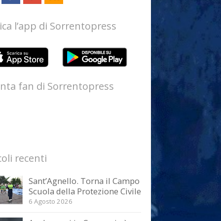
ica l’app di Sorrentopress
nta fan di Sorrentopress
coli recenti
Sant’Agnello. Torna il Campo
Scuola della Protezione Civile
6 Agosto 2026