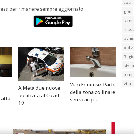
covid
Press per rimanere sempre aggiornato
gori
loren
mass
penis
poliz
Regi
sind
temp
villa
Vico Equense. Parte
A Meta due nuove
a
della zona collinare
positività al Covid-
catta
senza acqua
19