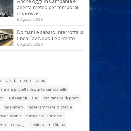
Anche oggi in Campania è
allerta meteo per temporali
improvvisi
6 Agosto 2026
Domani e sabato interrotta la
linea Eav Napoli-Sorrento
6 Agosto 2026
a
allerta meteo
anas
marina protetta di punta campanella
to
Asl Napoli 3 sud
capitaneria di porto
carabinieri
castellammare di stabia
umvesuviana
comune di sorrento
erto
contagi
costiera amalfitana