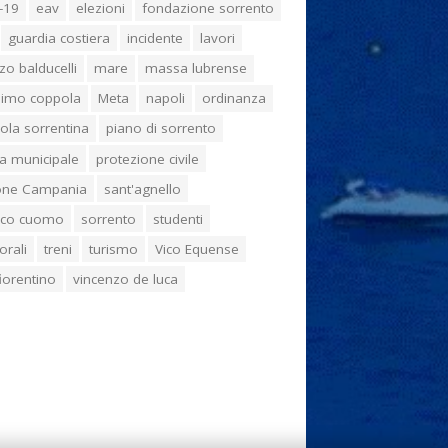
-19
eav
elezioni
fondazione sorrento
guardia costiera
incidente
lavori
zo balducelli
mare
massa lubrense
imo coppola
Meta
napoli
ordinanza
ola sorrentina
piano di sorrento
ia municipale
protezione civile
one Campania
sant'agnello
aco cuomo
sorrento
studenti
orali
treni
turismo
Vico Equense
 fiorentino
vincenzo de luca