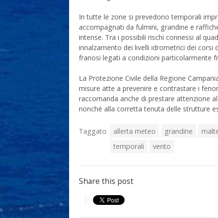
In tutte le zone si prevedono temporali impro
accompagnati da fulmini, grandine e raffich
intense. Tra i possibili rischi connessi al 
innalzamento dei livelli idrometrici dei cors
franosi legati a condizioni particolarmente fra
La Protezione Civile della Regione Campania
misure atte a prevenire e contrastare i fenome
raccomanda anche di prestare attenzione al v
nonché alla corretta tenuta delle strutture e
Taggato
allerta meteo
grandine
malt
temporali
vento
Share this post