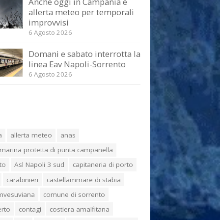
Anche oggi in Campania è
allerta meteo per temporali
improvvisi
6 Agosto 2026
Domani e sabato interrotta la
linea Eav Napoli-Sorrento
6 Agosto 2026
a
allerta meteo
anas
marina protetta di punta campanella
to
Asl Napoli 3 sud
capitaneria di porto
carabinieri
castellammare di stabia
umvesuviana
comune di sorrento
erto
contagi
costiera amalfitana