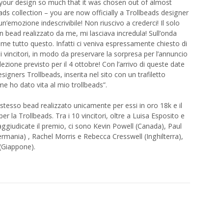
 your design so much that it was chosen out of almost
ads collection – you are now officially a Trollbeads designer
un’emozione indescrivibile! Non riuscivo a crederci! Il solo
n bead realizzato da me, mi lasciava incredula! Sull’onda
r me tutto questo. Infatti ci veniva espressamente chiesto di
vincitori, in modo da preservare la sorpresa per l’annuncio
llezione previsto per il 4 ottobre! Con l’arrivo di queste date
signers Trollbeads, inserita nel sito con un trafiletto
me ho dato vita al mio trollbeads”.
o stesso bead realizzato unicamente per essi in oro 18k e il
la Trollbeads. Tra i 10 vincitori, oltre a Luisa Esposito e
 aggiudicate il premio, ci sono Kevin Powell (Canada), Paul
ermania) , Rachel Morris e Rebecca Cresswell (Inghilterra),
(Giappone).