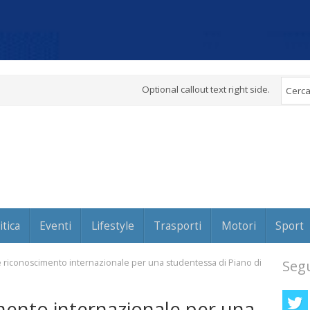
Optional callout text right side.
itica
Eventi
Lifestyle
Trasporti
Motori
Sport
 riconoscimento internazionale per una studentessa di Piano di
Segu
mento internazionale per una