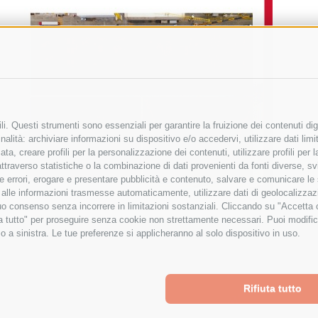
i. Questi strumenti sono essenziali per garantire la fruizione dei contenuti dig
alità: archiviare informazioni su dispositivo e/o accedervi, utilizzare dati limita
zata, creare profili per la personalizzazione dei contenuti, utilizzare profili per
raverso statistiche o la combinazione di dati provenienti da fonti diverse, svilu
ere errori, erogare e presentare pubblicità e contenuto, salvare e comunicare le
base alle informazioni trasmesse automaticamente, utilizzare dati di geolocalizza
tuo consenso senza incorrere in limitazioni sostanziali. Cliccando su "Accetta co
ta tutto" per proseguire senza cookie non strettamente necessari. Puoi modific
o a sinistra. Le tue preferenze si applicheranno al solo dispositivo in uso.
Rifiuta tutto