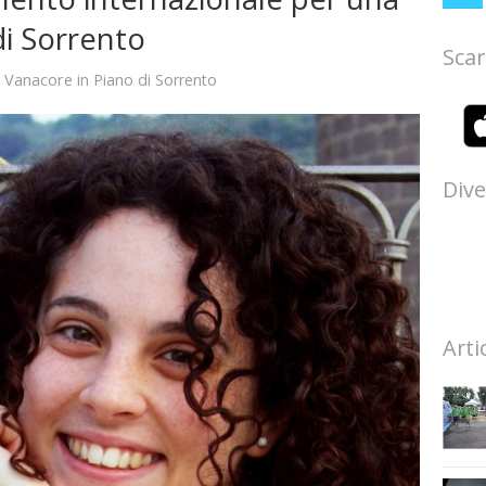
di Sorrento
Scar
 Vanacore
in
Piano di Sorrento
Dive
Arti