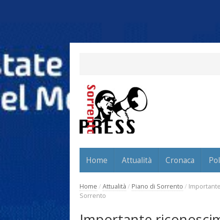
Home
Attualità
Cronaca
Pol
Home
/
Attualità
/
Piano di Sorrento
/
Importante
Sorrento
Importante riconosci