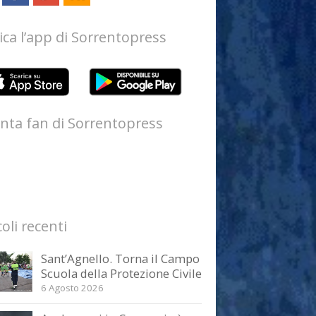
ica l’app di Sorrentopress
nta fan di Sorrentopress
coli recenti
Sant’Agnello. Torna il Campo
Scuola della Protezione Civile
6 Agosto 2026