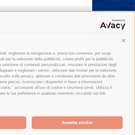
Conti
itali, migliorare la navigazione e, previo tuo consenso, per scopi
ti per la selezione della pubblicità, creare profili per la pubblicità
 la selezione di contenuti personalizzati, misurare le prestazioni degli
ppare e migliorare i servizi, utilizzare dati limitati per la selezione
 scelte sulla privacy, abbinare e combinare dati provenienti da altre
zione precisi, riconoscere i dispositivi in base a informazioni
okie," acconsenti all'uso di cookie e strumenti simili. Utilizza il
are le tue preferenze in qualsiasi momento cliccando sul link
Il giornale online della Penisola Sorrentina
Accetta cookie