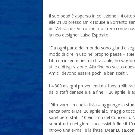
Il suo bead è apparso in collezione il 4 ottob
alle 21.30 presso Onix House a Sorrento sar
dell’Artista del Vetro che mostrerà come nas
la neo designer Luisa Esposito.
“Da ogni parte del mondo sono giunti disegn
modo di dire in uso nel proprio paese – spi
Libri da inserire nel mio bracciale, ho vagat
utile e di ispirazione. Alla fine ho scelto que
Amici, devono essere pochi e ben scelti”.
I 4.300 disegni provenienti dai fans trollbead
dallo staff danese e alla fine, il 26 aprile, è ap
“Ritrovarmi in quella lista – aggiunge la stu
senza parole! Dal 26 aprile al 5 maggio tocc
sarebbero stati i 10 Vincitori del Concorso.
soprattutto nei giorni successivi. Infine il 
ritrovo una e-mail e la frase: Dear Luisa,co