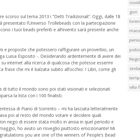
covid
gori
re scorso sul tema 2013 i “Detti Tradizionali”. Oggi, dalle 18
loren
à presentato l’Universo Trollebeads con la partecipazione
cono i tuoi beads preferiti e all’evento sarà presente anche
mass
penis
i e proposte che potessero raffigurare un proverbio, un
poliz
ega Luisa Esposito -. Desiderando ardentemente di avere dei
Regi
o su internet alla ricerca di qualcosa che potesse essermi
sind
sta frase che mi è balzata subito all’occhio: I Libri, come gli
temp
villa
s di tutto il mondo sono poi stati visionati e selezionati
parsa la lista con i 100 finalisti.
dentessa di Piano di Sorrento – mi ha lasciata letteralmente
ava poi al resto del mondo votare e decidere quali
 Non nego di essere stata molto in ansia in quel periodo e
10 maggio, ho avuto un risveglio piuttosto emozionante! Mi
ngratulations you are one of the winners of People’s Bead