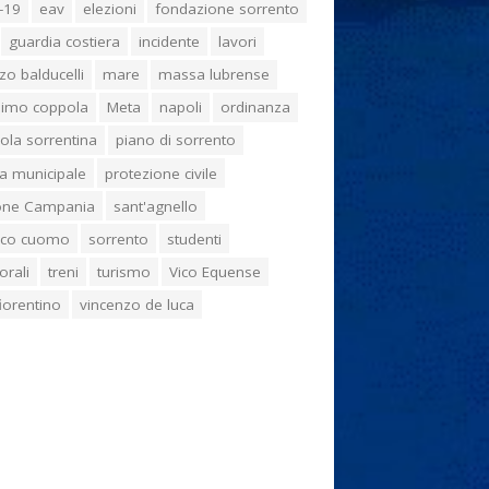
-19
eav
elezioni
fondazione sorrento
guardia costiera
incidente
lavori
zo balducelli
mare
massa lubrense
imo coppola
Meta
napoli
ordinanza
ola sorrentina
piano di sorrento
ia municipale
protezione civile
one Campania
sant'agnello
aco cuomo
sorrento
studenti
orali
treni
turismo
Vico Equense
 fiorentino
vincenzo de luca