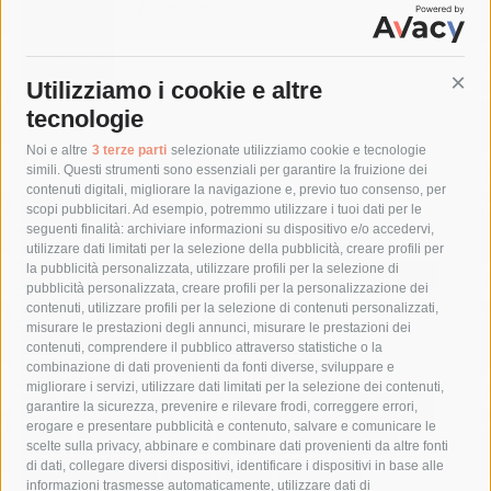
8 Agosto 2026
Utilizziamo i cookie e altre
Cont
tecnologie
Tag
Noi e altre
3 terze parti
selezionate utilizziamo cookie e tecnologie
simili. Questi strumenti sono essenziali per garantire la fruizione dei
contenuti digitali, migliorare la navigazione e, previo tuo consenso, per
acqua
allerta meteo
anas
scopi pubblicitari. Ad esempio, potremmo utilizzare i tuoi dati per le
seguenti finalità: archiviare informazioni su dispositivo e/o accedervi,
area marina protetta di punta campanella
arresto
utilizzare dati limitati per la selezione della pubblicità, creare profili per
la pubblicità personalizzata, utilizzare profili per la selezione di
Asl Napoli 3 sud
capitaneria di porto
capri
carabinieri
pubblicità personalizzata, creare profili per la personalizzazione dei
castellammare di stabia
circumvesuviana
contenuti, utilizzare profili per la selezione di contenuti personalizzati,
misurare le prestazioni degli annunci, misurare le prestazioni dei
comune di sorrento
concerto
contagi
contenuti, comprendere il pubblico attraverso statistiche o la
combinazione di dati provenienti da fonti diverse, sviluppare e
costiera amalfitana
covid-19
eav
elezioni
migliorare i servizi, utilizzare dati limitati per la selezione dei contenuti,
fondazione sorrento
gori
guardia costiera
incidente
garantire la sicurezza, prevenire e rilevare frodi, correggere errori,
erogare e presentare pubblicità e contenuto, salvare e comunicare le
lavori
lorenzo balducelli
mare
massa lubrense
scelte sulla privacy, abbinare e combinare dati provenienti da altre fonti
di dati, collegare diversi dispositivi, identificare i dispositivi in base alle
massimo coppola
Meta
napoli
ordinanza
informazioni trasmesse automaticamente, utilizzare dati di