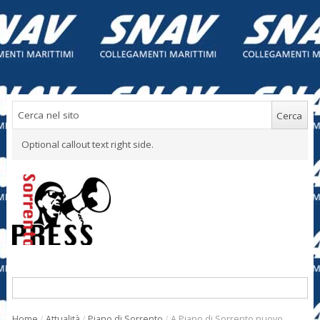
Optional callout text right side.
Home
/
Attualità
/
Piano di Sorrento
/
A Piano di Sorrento nuovo