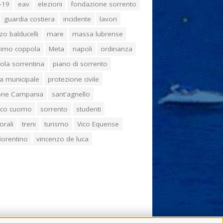
-19
eav
elezioni
fondazione sorrento
guardia costiera
incidente
lavori
zo balducelli
mare
massa lubrense
imo coppola
Meta
napoli
ordinanza
ola sorrentina
piano di sorrento
ia municipale
protezione civile
one Campania
sant'agnello
aco cuomo
sorrento
studenti
orali
treni
turismo
Vico Equense
 fiorentino
vincenzo de luca