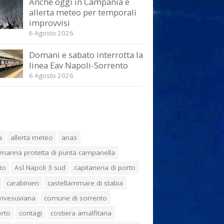
Anche oggi in Campania è
allerta meteo per temporali
improvvisi
6 Agosto 2026
Domani e sabato interrotta la
linea Eav Napoli-Sorrento
6 Agosto 2026
a
allerta meteo
anas
marina protetta di punta campanella
to
Asl Napoli 3 sud
capitaneria di porto
carabinieri
castellammare di stabia
umvesuviana
comune di sorrento
erto
contagi
costiera amalfitana