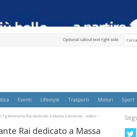
Optional callout text right side.
itica
Eventi
Lifestyle
Trasporti
Motori
Sport
del Tg Itinerante Rai dedicato a Massa Lubrense – video –
Segu
erante Rai dedicato a Massa