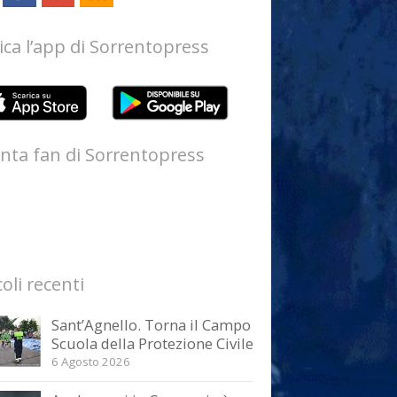
ica l’app di Sorrentopress
nta fan di Sorrentopress
coli recenti
Sant’Agnello. Torna il Campo
Scuola della Protezione Civile
6 Agosto 2026