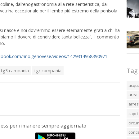
 colline, dall’enogastronomia alla rete sentieristica, dai
 vetrina eccezionale per il lembo più estremo della penisola
ui si nasce e noi dovremmo essere eternamente grati a chi ha
bbiamo il dovere di condividere tanta bellezza”, il commento
no.
cebook.com/rino.genovese/videos/1429314958390971
Tag
tg3 campania
tgr campania
acqu
area 
arres
capri
circ
Press per rimanere sempre aggiornato
conc