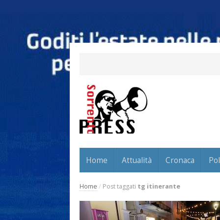
Home
Attualità
Cronaca
Pol
Home
/
Post taggati
tg itinerante