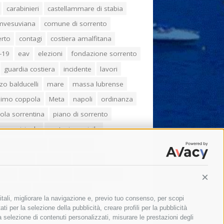
carabinieri
castellammare di stabia
umvesuviana
comune di sorrento
erto
contagi
costiera amalfitana
-19
eav
elezioni
fondazione sorrento
guardia costiera
incidente
lavori
zo balducelli
mare
massa lubrense
imo coppola
Meta
napoli
ordinanza
ola sorrentina
piano di sorrento
ia municipale
protezione civile
one Campania
sant'agnello
aco cuomo
sorrento
studenti
orali
treni
turismo
Vico Equense
Conti
 fiorentino
vincenzo de luca
itali, migliorare la navigazione e, previo tuo consenso, per scopi
ti per la selezione della pubblicità, creare profili per la pubblicità
 la selezione di contenuti personalizzati, misurare le prestazioni degli