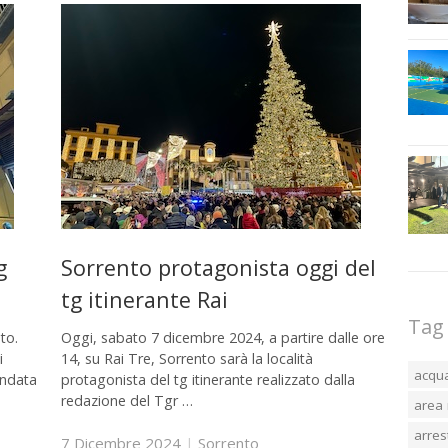
g
Sorrento protagonista oggi del
tg itinerante Rai
Tag
to.
Oggi, sabato 7 dicembre 2024, a partire dalle ore
i
14, su Rai Tre, Sorrento sarà la località
acqu
andata
protagonista del tg itinerante realizzato dalla
redazione del Tgr …
area 
arres
7 Dicembre 2024
|
Sorrento