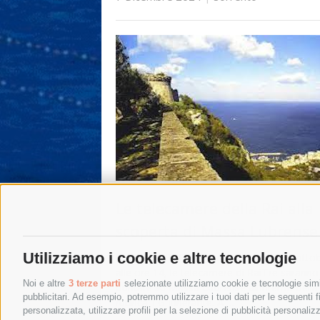
Le telecamere della Rai alla
scoperta di Massa Lubrense
Utilizziamo i cookie e altre tecnologie
MASSA LUBRENSE. Domani, sabato 7 ottob
alle ore 14, le telecamere di RaiTre saranno
Noi e altre
3 terze parti
selezionate utilizziamo cookie e tecnologie simil
puntate su Massa Lubrense all’interno della
pubblicitari. Ad esempio, potremmo utilizzare i tuoi dati per le seguenti fin
rubrica TG Itinerante. A …
personalizzata, utilizzare profili per la selezione di pubblicità personaliz