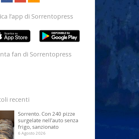
ica l’app di Sorrentopress
nta fan di Sorrentopress
coli recenti
Sorrento. Con 240 pizze
surgelate nell’auto senza
frigo, sanzionato
6 Agosto 2026