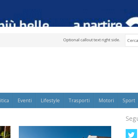
Optional callout text right side.
itica
Eventi
Lifestyle
Trasporti
Motori
Sport
Segu