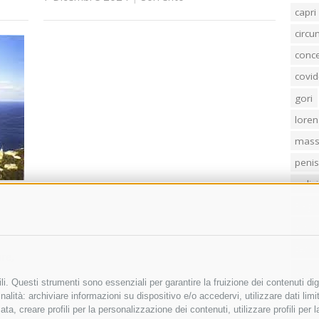
capri
circ
conc
covid
gori
loren
mass
penis
poliz
Regi
sind
temp
re,
villa
i. Questi strumenti sono essenziali per garantire la fruizione dei contenuti dig
alità: archiviare informazioni su dispositivo e/o accedervi, utilizzare dati limita
zata, creare profili per la personalizzazione dei contenuti, utilizzare profili per