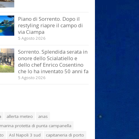
Piano di Sorrento. Dopo il
restyling riapre il campo di
via Ciampa
5 Agosto 2026
Sorrento. Splendida serata in
onore dello Scialatiello e
dello chef Enrico Cosentino
che lo ha inventato 50 anni fa
5 Agosto 2026
a
allerta meteo
anas
marina protetta di punta campanella
to
Asl Napoli 3 sud
capitaneria di porto