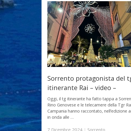
Sorrento protagonista del t
itinerante Rai – video –
Oggi, il tg itinerante ha fatto tappa a Sorren
Rino Genovese e le telecamere della Tgr Ra
Campania hanno raccontato, nell’edizione 
in onda alle …
7 Dicembre 2024
|
Sorrento