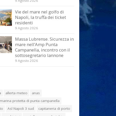
9 Agosto 2026
Vie del mare nel golfo di
Napoli, la truffa dei ticket
residenti
9 Agosto 2026
Massa Lubrense. Sicurezza in
mare nell’Amp Punta
Campanella, incontro con il
sottosegretario Iannone
9 Agosto 2026
a
allerta meteo
anas
marina protetta di punta campanella
to
Asl Napoli 3 sud
capitaneria di porto