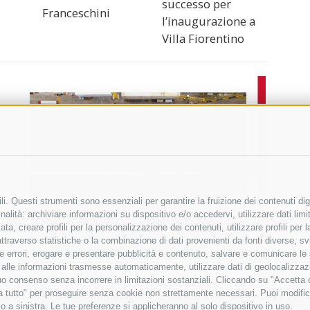
successo per
Franceschini
l’inaugurazione a
Villa Fiorentino
i. Questi strumenti sono essenziali per garantire la fruizione dei contenuti dig
alità: archiviare informazioni su dispositivo e/o accedervi, utilizzare dati limita
zata, creare profili per la personalizzazione dei contenuti, utilizzare profili per
raverso statistiche o la combinazione di dati provenienti da fonti diverse, svilu
ere errori, erogare e presentare pubblicità e contenuto, salvare e comunicare le
base alle informazioni trasmesse automaticamente, utilizzare dati di geolocalizza
tuo consenso senza incorrere in limitazioni sostanziali. Cliccando su "Accetta co
ta tutto" per proseguire senza cookie non strettamente necessari. Puoi modific
o a sinistra. Le tue preferenze si applicheranno al solo dispositivo in uso.