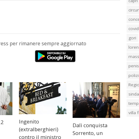
capri
circ
conc
covid
gori
Press per rimanere sempre aggiornato
loren
mass
penis
poliz
Regi
sind
temp
villa
Ingenito
22
Dalì conquista
(extralberghieri)
Sorrento, un
contro il ministro