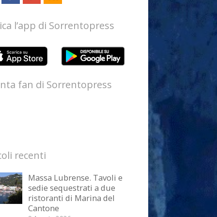
ica l’app di Sorrentopress
nta fan di Sorrentopress
coli recenti
Massa Lubrense. Tavoli e
sedie sequestrati a due
ristoranti di Marina del
Cantone