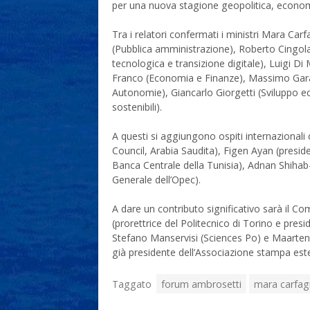
per una nuova stagione geopolitica, economi
Tra i relatori confermati i ministri Mara Car
(Pubblica amministrazione), Roberto Cingola
tecnologica e transizione digitale), Luigi Di
Franco (Economia e Finanze), Massimo Garava
Autonomie), Giancarlo Giorgetti (Sviluppo ec
sostenibili).
A questi si aggiungono ospiti internaziona
Council, Arabia Saudita), Figen Ayan (presi
Banca Centrale della Tunisia), Adnan Shihab-
Generale dell’Opec).
A dare un contributo significativo sarà il C
(prorettrice del Politecnico di Torino e presi
Stefano Manservisi (Sciences Po) e Maarten 
già presidente dell’Associazione stampa este
Taggato
forum ambrosetti
mara carfa