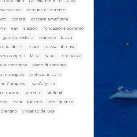
carabinieri
castellammare di stabia
umvesuviana
comune di sorrento
erto
contagi
costiera amalfitana
-19
eav
elezioni
fondazione sorrento
guardia costiera
incidente
lavori
zo balducelli
mare
massa lubrense
imo coppola
Meta
napoli
ordinanza
ola sorrentina
piano di sorrento
ia municipale
protezione civile
one Campania
sant'agnello
aco cuomo
sorrento
studenti
orali
treni
turismo
Vico Equense
 fiorentino
vincenzo de luca