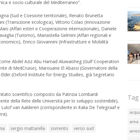
ca e socio-culturale del Mediterraneo”.
fagna (Sud e Coesione territoriale), Renato Brunetta
ni (Transizione ecologica), Vittorio Colao (Innovazione
 Maio (Affari esteri e Cooperazione internazionale), Daniele
glia (Turismo), Mariastella Gelmini (Affari regionali e
onomico), Enrico Giovannini (Infrastrutture e Mobilità
li come Abdel Aziz Abu Hamad Aluwaisheg (Gulf Cooperation
dente di MedCruise), Marouane El Abassi (Governatore della
Eldin (Oxford Institute for Energy Studies, già Segretario
omitato scientifico composto da Patrizia Lombardi
Tag
dente della Rete delle Università per lo sviluppo sostenibile),
Lulof van Aalderen (corrispondente in Italia De Telegraaf e
acqu
ra).
area 
gna
sergio mattarella
sorrento
verso sud
arres