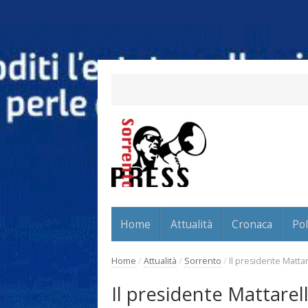
Home
Attualità
Cronaca
Pol
Home
/
Attualità
/
Sorrento
/
Il presidente Matta
Il presidente Mattarel