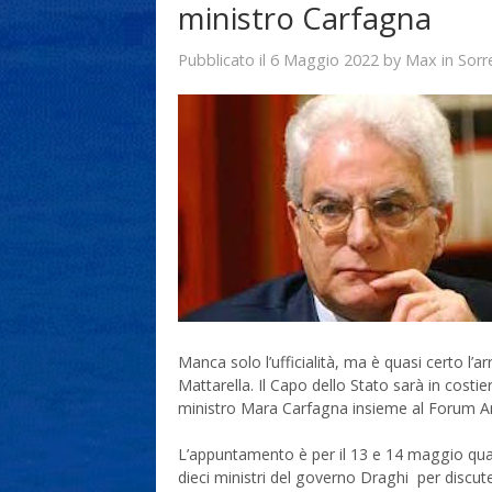
ministro Carfagna
6 Maggio 2022
Max
Pubblicato il
by
in
Sorr
Manca solo l’ufficialità, ma è quasi certo l’
Mattarella. Il Capo dello Stato sarà in cost
ministro Mara Carfagna insieme al Forum A
L’appuntamento è per il 13 e 14 maggio quand
dieci ministri del governo Draghi per discute