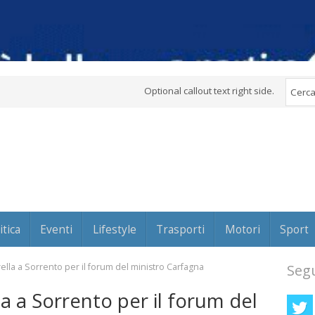
Optional callout text right side.
itica
Eventi
Lifestyle
Trasporti
Motori
Sport
rella a Sorrento per il forum del ministro Carfagna
Segu
la a Sorrento per il forum del