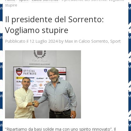
stupire
Il presidente del Sorrento:
Vogliamo stupire
12 Luglio 2024
Max
Pubblicato il
by
in
Calcio Sorrento
,
Sport
“Ripartiamo da basi solide ma con uno spirito rinnovato”. Il