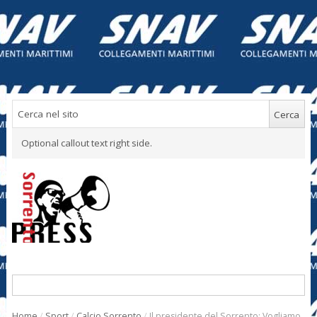
Optional callout text right side.
Home
/
Sport
/
Calcio Sorrento
/
Il presidente del Sorrento: Vogliamo