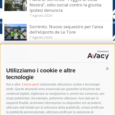
Nostra”, odio social contro la giunta.
Ipotesi denuncia
7 Agosto 2026
Sorrento. Nuovo sequestro per l’area
dell’eliporto de Le Tore
7 Agosto 2026
Sorrento. Aggredisce sessualmente una
turista e le strappa il portafogli, fermato
dai carabinieri
7 Agosto 2026
Utilizziamo i cookie e altre
Cont
tecnologie
Tag
Noi e altre
3 terze parti
selezionate utilizziamo cookie e tecnologie
simili. Questi strumenti sono essenziali per garantire la fruizione dei
contenuti digitali, migliorare la navigazione e, previo tuo consenso, per
acqua
allerta meteo
anas
scopi pubblicitari. Ad esempio, potremmo utilizzare i tuoi dati per le
seguenti finalità: archiviare informazioni su dispositivo e/o accedervi,
area marina protetta di punta campanella
arresto
utilizzare dati limitati per la selezione della pubblicità, creare profili per
la pubblicità personalizzata, utilizzare profili per la selezione di
Asl Napoli 3 sud
capitaneria di porto
capri
carabinieri