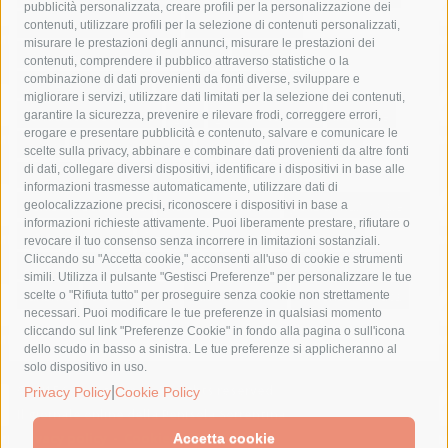
pubblicità personalizzata, creare profili per la personalizzazione dei
castellammare di stabia
circumvesuviana
contenuti, utilizzare profili per la selezione di contenuti personalizzati,
misurare le prestazioni degli annunci, misurare le prestazioni dei
comune di sorrento
concerto
contagi
contenuti, comprendere il pubblico attraverso statistiche o la
combinazione di dati provenienti da fonti diverse, sviluppare e
costiera amalfitana
covid-19
eav
elezioni
migliorare i servizi, utilizzare dati limitati per la selezione dei contenuti,
fondazione sorrento
gori
guardia costiera
incidente
garantire la sicurezza, prevenire e rilevare frodi, correggere errori,
erogare e presentare pubblicità e contenuto, salvare e comunicare le
lavori
lorenzo balducelli
mare
massa lubrense
scelte sulla privacy, abbinare e combinare dati provenienti da altre fonti
di dati, collegare diversi dispositivi, identificare i dispositivi in base alle
massimo coppola
Meta
napoli
ordinanza
informazioni trasmesse automaticamente, utilizzare dati di
penisola sorrentina
piano di sorrento
polizia municipale
geolocalizzazione precisi, riconoscere i dispositivi in base a
informazioni richieste attivamente. Puoi liberamente prestare, rifiutare o
protezione civile
Regione Campania
sant'agnello
revocare il tuo consenso senza incorrere in limitazioni sostanziali.
Cliccando su "Accetta cookie," acconsenti all'uso di cookie e strumenti
sindaco cuomo
sorrento
studenti
temporali
treni
simili. Utilizza il pulsante "Gestisci Preferenze" per personalizzare le tue
turismo
Vico Equense
villa fiorentino
vincenzo de luca
scelte o "Rifiuta tutto" per proseguire senza cookie non strettamente
necessari. Puoi modificare le tue preferenze in qualsiasi momento
cliccando sul link "Preferenze Cookie" in fondo alla pagina o sull'icona
dello scudo in basso a sinistra. Le tue preferenze si applicheranno al
solo dispositivo in uso.
© 2015 SorrentoPress. All rights reserved.
|
Privacy Policy
Cookie Policy
Il giornale online della Penisola Sorrentina
Privacy policy
-
Cookie Policy
Accetta cookie