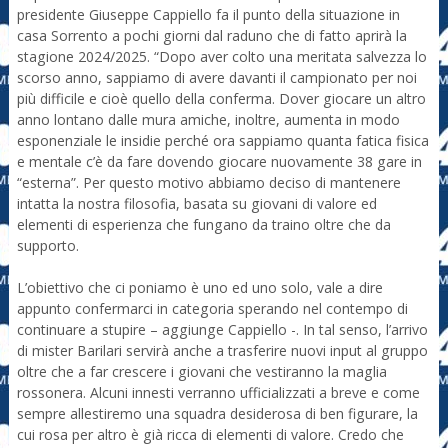
presidente Giuseppe Cappiello fa il punto della situazione in
casa Sorrento a pochi giorni dal raduno che di fatto aprirà la
stagione 2024/2025. “Dopo aver colto una meritata salvezza lo
scorso anno, sappiamo di avere davanti il campionato per noi
più difficile e cioè quello della conferma. Dover giocare un altro
anno lontano dalle mura amiche, inoltre, aumenta in modo
esponenziale le insidie perché ora sappiamo quanta fatica fisica
e mentale c’è da fare dovendo giocare nuovamente 38 gare in
“esterna”. Per questo motivo abbiamo deciso di mantenere
intatta la nostra filosofia, basata su giovani di valore ed
elementi di esperienza che fungano da traino oltre che da
supporto.
L’obiettivo che ci poniamo è uno ed uno solo, vale a dire
appunto confermarci in categoria sperando nel contempo di
continuare a stupire – aggiunge Cappiello -. In tal senso, l’arrivo
di mister Barilari servirà anche a trasferire nuovi input al gruppo
oltre che a far crescere i giovani che vestiranno la maglia
rossonera. Alcuni innesti verranno ufficializzati a breve e come
sempre allestiremo una squadra desiderosa di ben figurare, la
cui rosa per altro è già ricca di elementi di valore. Credo che