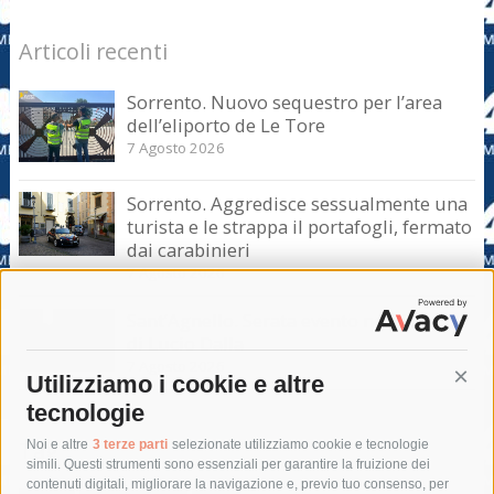
Articoli recenti
Sorrento. Nuovo sequestro per l’area
dell’eliporto de Le Tore
7 Agosto 2026
Sorrento. Aggredisce sessualmente una
turista e le strappa il portafogli, fermato
dai carabinieri
7 Agosto 2026
Sant’Agnello. Serata evento nel ricordo
di Lucio Dalla
7 Agosto 2026
Utilizziamo i cookie e altre
Cont
tecnologie
Tag
Noi e altre
3 terze parti
selezionate utilizziamo cookie e tecnologie
simili. Questi strumenti sono essenziali per garantire la fruizione dei
contenuti digitali, migliorare la navigazione e, previo tuo consenso, per