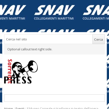
Optional callout text right side.
Home
/
Eventi
/
Il Museo Correale si trasforma in teatro dell’opera