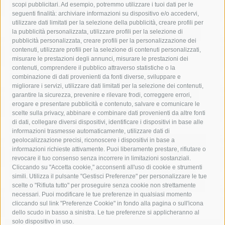
acqua
allerta meteo
anas
scopi pubblicitari. Ad esempio, potremmo utilizzare i tuoi dati per le
seguenti finalità: archiviare informazioni su dispositivo e/o accedervi,
area marina protetta di punta campanella
arresto
utilizzare dati limitati per la selezione della pubblicità, creare profili per
la pubblicità personalizzata, utilizzare profili per la selezione di
Asl Napoli 3 sud
capitaneria di porto
capri
carabinieri
pubblicità personalizzata, creare profili per la personalizzazione dei
castellammare di stabia
circumvesuviana
contenuti, utilizzare profili per la selezione di contenuti personalizzati,
misurare le prestazioni degli annunci, misurare le prestazioni dei
comune di sorrento
concerto
contagi
contenuti, comprendere il pubblico attraverso statistiche o la
combinazione di dati provenienti da fonti diverse, sviluppare e
costiera amalfitana
covid-19
eav
elezioni
migliorare i servizi, utilizzare dati limitati per la selezione dei contenuti,
fondazione sorrento
gori
guardia costiera
incidente
garantire la sicurezza, prevenire e rilevare frodi, correggere errori,
erogare e presentare pubblicità e contenuto, salvare e comunicare le
lavori
lorenzo balducelli
mare
massa lubrense
scelte sulla privacy, abbinare e combinare dati provenienti da altre fonti
di dati, collegare diversi dispositivi, identificare i dispositivi in base alle
massimo coppola
Meta
napoli
ordinanza
informazioni trasmesse automaticamente, utilizzare dati di
penisola sorrentina
piano di sorrento
polizia municipale
geolocalizzazione precisi, riconoscere i dispositivi in base a
informazioni richieste attivamente. Puoi liberamente prestare, rifiutare o
protezione civile
Regione Campania
sant'agnello
revocare il tuo consenso senza incorrere in limitazioni sostanziali.
Cliccando su "Accetta cookie," acconsenti all'uso di cookie e strumenti
sindaco cuomo
sorrento
studenti
temporali
treni
simili. Utilizza il pulsante "Gestisci Preferenze" per personalizzare le tue
turismo
Vico Equense
villa fiorentino
vincenzo de luca
scelte o "Rifiuta tutto" per proseguire senza cookie non strettamente
necessari. Puoi modificare le tue preferenze in qualsiasi momento
cliccando sul link "Preferenze Cookie" in fondo alla pagina o sull'icona
dello scudo in basso a sinistra. Le tue preferenze si applicheranno al
solo dispositivo in uso.