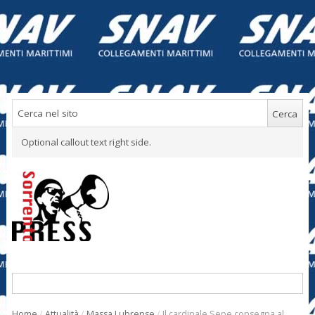
Optional callout text right side.
Home
/
Attualità
/
Massa Lubrense
/
Il cardinale Sepe consegna al