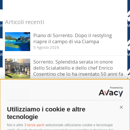
Articoli recenti
Piano di Sorrento. Dopo il restyling
riapre il campo di via Ciampa
5 Agosto 2026
Sorrento. Splendida serata in onore
dello Scialatiello e dello chef Enrico
Cosentino che lo ha inventato 50 anni fa
5 Agosto 2026
Sorrento. Maurizio de Giovanni presenta
il suo ultimo libro
5 Agosto 2026
Utilizziamo i cookie e altre
Cont
tecnologie
Tag
Noi e altre
3 terze parti
selezionate utilizziamo cookie e tecnologie