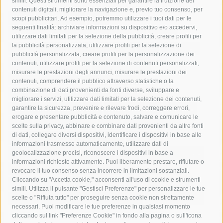
simili. Questi strumenti sono essenziali per garantire la fruizione dei
contenuti digitali, migliorare la navigazione e, previo tuo consenso, per
acqua
allerta meteo
anas
scopi pubblicitari. Ad esempio, potremmo utilizzare i tuoi dati per le
seguenti finalità: archiviare informazioni su dispositivo e/o accedervi,
area marina protetta di punta campanella
arresto
utilizzare dati limitati per la selezione della pubblicità, creare profili per
la pubblicità personalizzata, utilizzare profili per la selezione di
Asl Napoli 3 sud
capitaneria di porto
capri
carabinieri
pubblicità personalizzata, creare profili per la personalizzazione dei
castellammare di stabia
circumvesuviana
contenuti, utilizzare profili per la selezione di contenuti personalizzati,
misurare le prestazioni degli annunci, misurare le prestazioni dei
comune di sorrento
concerto
contagi
contenuti, comprendere il pubblico attraverso statistiche o la
combinazione di dati provenienti da fonti diverse, sviluppare e
costiera amalfitana
covid-19
eav
elezioni
migliorare i servizi, utilizzare dati limitati per la selezione dei contenuti,
fondazione sorrento
gori
guardia costiera
incidente
garantire la sicurezza, prevenire e rilevare frodi, correggere errori,
erogare e presentare pubblicità e contenuto, salvare e comunicare le
lavori
lorenzo balducelli
mare
massa lubrense
scelte sulla privacy, abbinare e combinare dati provenienti da altre fonti
di dati, collegare diversi dispositivi, identificare i dispositivi in base alle
massimo coppola
Meta
napoli
ordinanza
informazioni trasmesse automaticamente, utilizzare dati di
penisola sorrentina
piano di sorrento
polizia municipale
geolocalizzazione precisi, riconoscere i dispositivi in base a
informazioni richieste attivamente. Puoi liberamente prestare, rifiutare o
protezione civile
Regione Campania
sant'agnello
revocare il tuo consenso senza incorrere in limitazioni sostanziali.
Cliccando su "Accetta cookie," acconsenti all'uso di cookie e strumenti
sindaco cuomo
sorrento
studenti
temporali
treni
simili. Utilizza il pulsante "Gestisci Preferenze" per personalizzare le tue
turismo
Vico Equense
villa fiorentino
vincenzo de luca
scelte o "Rifiuta tutto" per proseguire senza cookie non strettamente
necessari. Puoi modificare le tue preferenze in qualsiasi momento
cliccando sul link "Preferenze Cookie" in fondo alla pagina o sull'icona