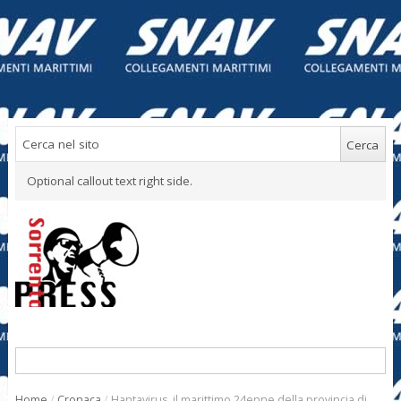
Optional callout text right side.
Home
/
Cronaca
/
Hantavirus, il marittimo 24enne della provincia di