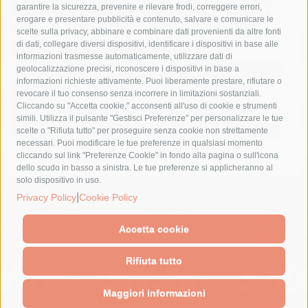
fondazione sorrento
gori
guardia costiera
incidente
garantire la sicurezza, prevenire e rilevare frodi, correggere errori,
erogare e presentare pubblicità e contenuto, salvare e comunicare le
lavori
lorenzo balducelli
mare
massa lubrense
scelte sulla privacy, abbinare e combinare dati provenienti da altre fonti
di dati, collegare diversi dispositivi, identificare i dispositivi in base alle
massimo coppola
Meta
napoli
ordinanza
informazioni trasmesse automaticamente, utilizzare dati di
penisola sorrentina
piano di sorrento
polizia municipale
geolocalizzazione precisi, riconoscere i dispositivi in base a
informazioni richieste attivamente. Puoi liberamente prestare, rifiutare o
protezione civile
Regione Campania
sant'agnello
revocare il tuo consenso senza incorrere in limitazioni sostanziali.
Cliccando su "Accetta cookie," acconsenti all'uso di cookie e strumenti
sindaco cuomo
sorrento
studenti
temporali
treni
simili. Utilizza il pulsante "Gestisci Preferenze" per personalizzare le tue
turismo
Vico Equense
villa fiorentino
vincenzo de luca
scelte o "Rifiuta tutto" per proseguire senza cookie non strettamente
necessari. Puoi modificare le tue preferenze in qualsiasi momento
cliccando sul link "Preferenze Cookie" in fondo alla pagina o sull'icona
dello scudo in basso a sinistra. Le tue preferenze si applicheranno al
solo dispositivo in uso.
© 2015 SorrentoPress. All rights reserved.
|
Privacy Policy
Cookie Policy
Il giornale online della Penisola Sorrentina
Privacy policy
-
Cookie Policy
Accetta cookie
Rifiuta tutto
Maggiori informazioni