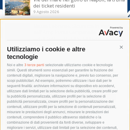
dei ticket residenti
9 Agosto 2026
Massa Lubrense. Sicurezza in mare
nell’Amp Punta Campanella, incontro
con il sottosegretario Iannone
9 Agosto 2026
Utilizziamo i cookie e altre
Cont
tecnologie
Tag
Noi e altre
3 terze parti
selezionate utilizziamo cookie e tecnologie
simili. Questi strumenti sono essenziali per garantire la fruizione dei
contenuti digitali, migliorare la navigazione e, previo tuo consenso, per
acqua
allerta meteo
anas
scopi pubblicitari. Ad esempio, potremmo utilizzare i tuoi dati per le
seguenti finalità: archiviare informazioni su dispositivo e/o accedervi,
area marina protetta di punta campanella
arresto
utilizzare dati limitati per la selezione della pubblicità, creare profili per
la pubblicità personalizzata, utilizzare profili per la selezione di
Asl Napoli 3 sud
capitaneria di porto
capri
carabinieri
pubblicità personalizzata, creare profili per la personalizzazione dei
castellammare di stabia
circumvesuviana
contenuti, utilizzare profili per la selezione di contenuti personalizzati,
misurare le prestazioni degli annunci, misurare le prestazioni dei
comune di sorrento
concerto
contagi
contenuti, comprendere il pubblico attraverso statistiche o la
combinazione di dati provenienti da fonti diverse, sviluppare e
costiera amalfitana
covid-19
eav
elezioni
migliorare i servizi, utilizzare dati limitati per la selezione dei contenuti,