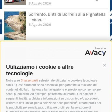
8 Agosto 2026
Sorrento. Blitz di Borrelli alla Pignatella
– video –
8 Agosto 2026
Sorrento. Le denunce: Bivacchi e rifiuti
sui siti storici
8 Agosto 2026
Utilizziamo i cookie e altre
Cont
tecnologie
Tag
Noi e altre
3 terze parti
selezionate utilizziamo cookie e tecnologie
simili. Questi strumenti sono essenziali per garantire la fruizione dei
contenuti digitali, migliorare la navigazione e, previo tuo consenso, per
acqua
allerta meteo
anas
scopi pubblicitari. Ad esempio, potremmo utilizzare i tuoi dati per le
seguenti finalità: archiviare informazioni su dispositivo e/o accedervi,
area marina protetta di punta campanella
arresto
utilizzare dati limitati per la selezione della pubblicità, creare profili per
la pubblicità personalizzata, utilizzare profili per la selezione di
Asl Napoli 3 sud
capitaneria di porto
capri
carabinieri
pubblicità personalizzata, creare profili per la personalizzazione dei