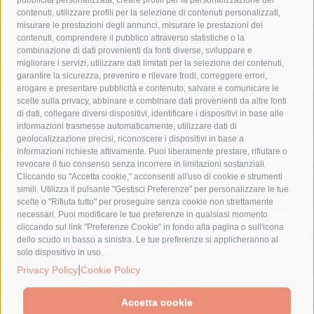
castellammare di stabia
circumvesuviana
contenuti, utilizzare profili per la selezione di contenuti personalizzati,
misurare le prestazioni degli annunci, misurare le prestazioni dei
comune di sorrento
concerto
contagi
contenuti, comprendere il pubblico attraverso statistiche o la
combinazione di dati provenienti da fonti diverse, sviluppare e
costiera amalfitana
covid-19
eav
elezioni
migliorare i servizi, utilizzare dati limitati per la selezione dei contenuti,
fondazione sorrento
gori
guardia costiera
incidente
garantire la sicurezza, prevenire e rilevare frodi, correggere errori,
erogare e presentare pubblicità e contenuto, salvare e comunicare le
lavori
lorenzo balducelli
mare
massa lubrense
scelte sulla privacy, abbinare e combinare dati provenienti da altre fonti
di dati, collegare diversi dispositivi, identificare i dispositivi in base alle
massimo coppola
Meta
napoli
ordinanza
informazioni trasmesse automaticamente, utilizzare dati di
penisola sorrentina
piano di sorrento
polizia municipale
geolocalizzazione precisi, riconoscere i dispositivi in base a
informazioni richieste attivamente. Puoi liberamente prestare, rifiutare o
protezione civile
Regione Campania
sant'agnello
revocare il tuo consenso senza incorrere in limitazioni sostanziali.
Cliccando su "Accetta cookie," acconsenti all'uso di cookie e strumenti
sindaco cuomo
sorrento
studenti
temporali
treni
simili. Utilizza il pulsante "Gestisci Preferenze" per personalizzare le tue
turismo
Vico Equense
villa fiorentino
vincenzo de luca
scelte o "Rifiuta tutto" per proseguire senza cookie non strettamente
necessari. Puoi modificare le tue preferenze in qualsiasi momento
cliccando sul link "Preferenze Cookie" in fondo alla pagina o sull'icona
dello scudo in basso a sinistra. Le tue preferenze si applicheranno al
solo dispositivo in uso.
© 2015 SorrentoPress. All rights reserved.
|
Privacy Policy
Cookie Policy
Il giornale online della Penisola Sorrentina
Privacy policy
-
Cookie Policy
Accetta cookie