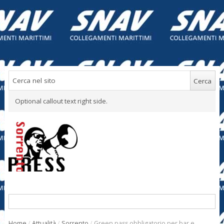
Optional callout text right side.
Home
/
Attualità
/
Sorrento
/
Green pass obbligatorio per bar e