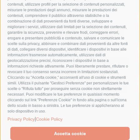
castellammare di stabia
circumvesuviana
contenuti, utilizzare profili per la selezione di contenuti personalizzati,
misurare le prestazioni degli annunci, misurare le prestazioni dei
comune di sorrento
concerto
contagi
contenuti, comprendere il pubblico attraverso statistiche o la
combinazione di dati provenienti da fonti diverse, sviluppare e
costiera amalfitana
covid-19
eav
elezioni
migliorare i servizi, utilizzare dati limitati per la selezione dei contenuti,
fondazione sorrento
gori
guardia costiera
incidente
garantire la sicurezza, prevenire e rilevare frodi, correggere errori,
erogare e presentare pubblicità e contenuto, salvare e comunicare le
lavori
lorenzo balducelli
mare
massa lubrense
scelte sulla privacy, abbinare e combinare dati provenienti da altre fonti
di dati, collegare diversi dispositivi, identificare i dispositivi in base alle
massimo coppola
Meta
napoli
ordinanza
informazioni trasmesse automaticamente, utilizzare dati di
penisola sorrentina
piano di sorrento
polizia municipale
geolocalizzazione precisi, riconoscere i dispositivi in base a
informazioni richieste attivamente. Puoi liberamente prestare, rifiutare o
protezione civile
Regione Campania
sant'agnello
revocare il tuo consenso senza incorrere in limitazioni sostanziali.
Cliccando su "Accetta cookie," acconsenti all'uso di cookie e strumenti
sindaco cuomo
sorrento
studenti
temporali
treni
simili. Utilizza il pulsante "Gestisci Preferenze" per personalizzare le tue
turismo
Vico Equense
villa fiorentino
vincenzo de luca
scelte o "Rifiuta tutto" per proseguire senza cookie non strettamente
necessari. Puoi modificare le tue preferenze in qualsiasi momento
cliccando sul link "Preferenze Cookie" in fondo alla pagina o sull'icona
dello scudo in basso a sinistra. Le tue preferenze si applicheranno al
solo dispositivo in uso.
© 2015 SorrentoPress. All rights reserved.
|
Privacy Policy
Cookie Policy
Il giornale online della Penisola Sorrentina
Privacy policy
-
Cookie Policy
Accetta cookie