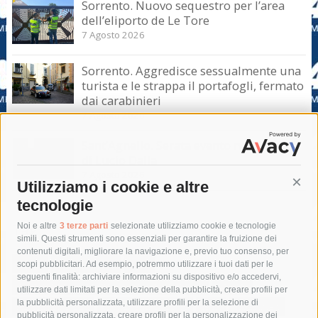
Sorrento. Nuovo sequestro per l’area
dell’eliporto de Le Tore
7 Agosto 2026
Sorrento. Aggredisce sessualmente una
turista e le strappa il portafogli, fermato
dai carabinieri
7 Agosto 2026
Sant’Agnello. Serata evento nel ricordo
di Lucio Dalla
7 Agosto 2026
Utilizziamo i cookie e altre
Cont
tecnologie
Tag
Noi e altre
3 terze parti
selezionate utilizziamo cookie e tecnologie
simili. Questi strumenti sono essenziali per garantire la fruizione dei
contenuti digitali, migliorare la navigazione e, previo tuo consenso, per
acqua
allerta meteo
anas
scopi pubblicitari. Ad esempio, potremmo utilizzare i tuoi dati per le
seguenti finalità: archiviare informazioni su dispositivo e/o accedervi,
area marina protetta di punta campanella
arresto
utilizzare dati limitati per la selezione della pubblicità, creare profili per
la pubblicità personalizzata, utilizzare profili per la selezione di
Asl Napoli 3 sud
capitaneria di porto
capri
carabinieri
pubblicità personalizzata, creare profili per la personalizzazione dei