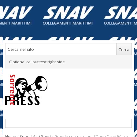
Optional callout text right side.
Home
/
Sport
/
Altri Sport
/
Grande successo per l’Open Capri Watch.