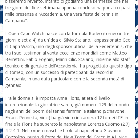
bisseremo l’evento, intanto ci godiamo una kermesse che nei
tre giorni del fine settimana appena concluso ha portato quasi
mille presenze all’Accademia. Una vera festa del tennis in
Campania”.
L’Open Capri Watch nasce con la formula Rodeo (torneo in tre
giorni e set a 4) da un’idea di Silvio Staiano, l’appassionato Ceo
di Capri Watch, uno degli sponsor ufficiali della Federtennis, che
tra i suoi testimonial vanta eccellenze mondiali come Matteo
Berrettini, Fabio Fognini, Marin Cilic. Staiano, insieme allo staff
tecnico e dirigenziale dell’Accademia, ha progettato questo tipo
di torneo, con un successo di partecipanti da record in
Campania, in una data particolare come la seconda metà di
gennaio.
Fra le donne si è imposta Anna Floris, atleta di livello
internazionale: la giocatrice sarda, già numero 129 del mondo
negli anni del boom del tennis femminile italiano (Schiavone,
Errani, Pennetta, Vinci) ha già vinto in carriera 12 tornei ITF. in
finale la Floris ha superato la napoletana Lorenza Cuomo (2.7)
4-2 4-1. Nel torneo maschile titolo al napoletano Giovanni
Cozzolino, punto di forza del New Torre del Greco in A1, vice