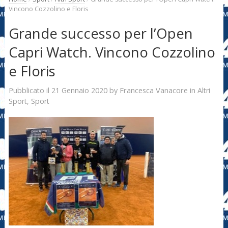
Vincono Cozzolino e Floris
Grande successo per l’Open
Capri Watch. Vincono Cozzolino
e Floris
21 Gennaio 2020
Francesca Vanacore
Pubblicato il
by
in
Altri
Sport
,
Sport