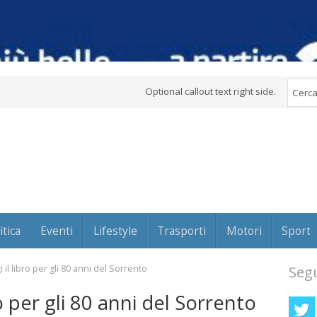
Optional callout text right side.
itica
Eventi
Lifestyle
Trasporti
Motori
Sport
 il libro per gli 80 anni del Sorrento
Segu
ro per gli 80 anni del Sorrento