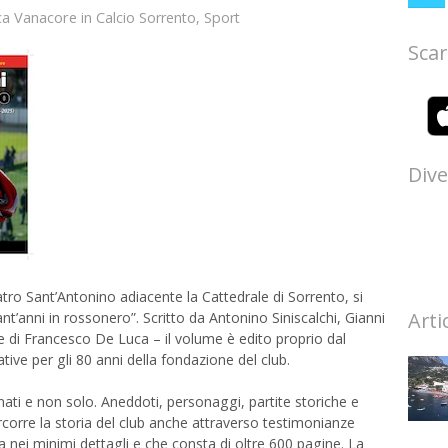
ca Vanacore
in
Calcio Sorrento
,
Sport
Scar
Dive
atro Sant’Antonino adiacente la Cattedrale di Sorrento, si
Arti
tant’anni in rossonero”. Scritto da Antonino Siniscalchi, Gianni
e di Francesco De Luca – il volume è edito proprio dal
tive per gli 80 anni della fondazione del club.
onati e non solo. Aneddoti, personaggi, partite storiche e
percorre la storia del club anche attraverso testimonianze
ta nei minimi dettagli e che consta di oltre 600 pagine. La