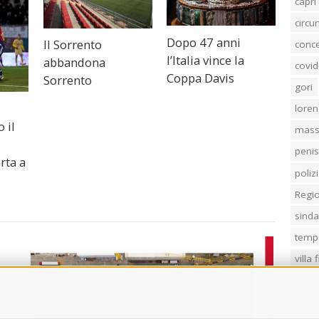
capri
circ
Dopo 47 anni
Il Sorrento
conc
l’Italia vince la
abbandona
covid
Coppa Davis
Sorrento
gori
loren
 il
mass
penis
rta a
poliz
Regi
sind
temp
villa