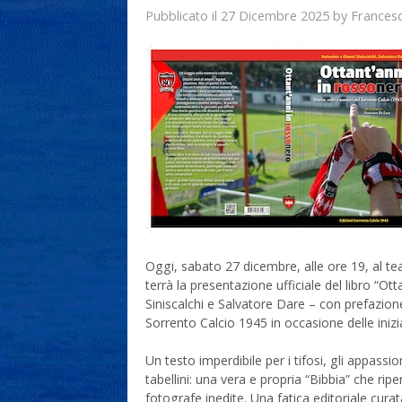
27 Dicembre 2025
Frances
Pubblicato il
by
Oggi, sabato 27 dicembre, alle ore 19, al te
terrà la presentazione ufficiale del libro “Ot
Siniscalchi e Salvatore Dare – con prefazion
Sorrento Calcio 1945 in occasione delle inizia
Un testo imperdibile per i tifosi, gli appassi
tabellini: una vera e propria “Bibbia” che ri
fotografe inedite. Una fatica editoriale cura