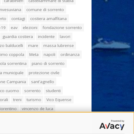
carabinieri
castellammare di stabia
umvesuviana
comune di sorrento
erto
contagi
costiera amalfitana
-19
eav
elezioni
fondazione sorrento
guardia costiera
incidente
lavori
zo balducelli
mare
massa lubrense
imo coppola
Meta
napoli
ordinanza
ola sorrentina
piano di sorrento
ia municipale
protezione civile
one Campania
sant'agnello
aco cuomo
sorrento
studenti
orali
treni
turismo
Vico Equense
 fiorentino
vincenzo de luca