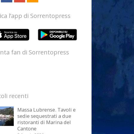
ica l’app di Sorrentopress
nta fan di Sorrentopress
coli recenti
Massa Lubrense. Tavoli e
sedie sequestrati a due
ristoranti di Marina del
Cantone