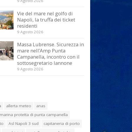
9 Agosto 2026
Vie del mare nel golfo di
Napoli, la truffa dei ticket
residenti
9 Agosto 2026
Massa Lubrense. Sicurezza in
mare nell’Amp Punta
Campanella, incontro con il
sottosegretario Iannone
9 Agosto 2026
a
allerta meteo
anas
marina protetta di punta campanella
to
Asl Napoli 3 sud
capitaneria di porto