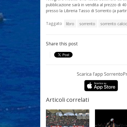
pubblicazione sarà in vendita al prezzo di 40
presso la Libreria Tasso di Sorrento (a part
Taggato
libro
sorrento
sorrento calci
Share this post
Scarica l’app Sorrento
Articoli correlati