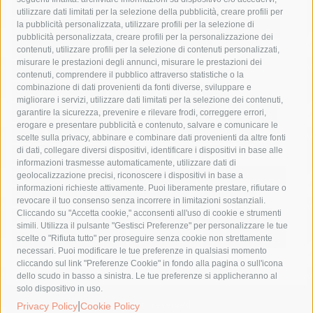
area marina protetta di punta campanella
arresto
utilizzare dati limitati per la selezione della pubblicità, creare profili per
la pubblicità personalizzata, utilizzare profili per la selezione di
Asl Napoli 3 sud
capitaneria di porto
capri
carabinieri
pubblicità personalizzata, creare profili per la personalizzazione dei
castellammare di stabia
circumvesuviana
contenuti, utilizzare profili per la selezione di contenuti personalizzati,
misurare le prestazioni degli annunci, misurare le prestazioni dei
comune di sorrento
concerto
contagi
contenuti, comprendere il pubblico attraverso statistiche o la
combinazione di dati provenienti da fonti diverse, sviluppare e
costiera amalfitana
covid-19
eav
elezioni
migliorare i servizi, utilizzare dati limitati per la selezione dei contenuti,
fondazione sorrento
gori
guardia costiera
incidente
garantire la sicurezza, prevenire e rilevare frodi, correggere errori,
erogare e presentare pubblicità e contenuto, salvare e comunicare le
lavori
lorenzo balducelli
mare
massa lubrense
scelte sulla privacy, abbinare e combinare dati provenienti da altre fonti
di dati, collegare diversi dispositivi, identificare i dispositivi in base alle
massimo coppola
Meta
napoli
ordinanza
informazioni trasmesse automaticamente, utilizzare dati di
penisola sorrentina
piano di sorrento
polizia municipale
geolocalizzazione precisi, riconoscere i dispositivi in base a
informazioni richieste attivamente. Puoi liberamente prestare, rifiutare o
protezione civile
Regione Campania
sant'agnello
revocare il tuo consenso senza incorrere in limitazioni sostanziali.
Cliccando su "Accetta cookie," acconsenti all'uso di cookie e strumenti
sindaco cuomo
sorrento
studenti
temporali
treni
simili. Utilizza il pulsante "Gestisci Preferenze" per personalizzare le tue
turismo
Vico Equense
villa fiorentino
vincenzo de luca
scelte o "Rifiuta tutto" per proseguire senza cookie non strettamente
necessari. Puoi modificare le tue preferenze in qualsiasi momento
cliccando sul link "Preferenze Cookie" in fondo alla pagina o sull'icona
dello scudo in basso a sinistra. Le tue preferenze si applicheranno al
solo dispositivo in uso.
© 2015 SorrentoPress. All rights reserved.
|
Privacy Policy
Cookie Policy