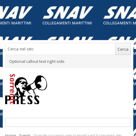
Optional callout text right side.
Home
/
Eventi
/
Grande successo per la mostra ed il concerto dei