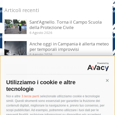
Articoli recenti
Sant’Agnello. Torna il Campo Scuola
della Protezione Civile
6 Agosto 2026
Anche oggi in Campania è allerta meteo
per temporali improvvisi
6 Agosto 2026
Domani e sabato interrotta la linea Eav
Napoli-Sorrento
6 Agosto 2026
Utilizziamo i cookie e altre
Cont
tecnologie
Tag
Noi e altre
3 terze parti
selezionate utilizziamo cookie e tecnologie
simili. Questi strumenti sono essenziali per garantire la fruizione dei
contenuti digitali, migliorare la navigazione e, previo tuo consenso, per
acqua
allerta meteo
anas
scopi pubblicitari. Ad esempio, potremmo utilizzare i tuoi dati per le
seguenti finalità: archiviare informazioni su dispositivo e/o accedervi,