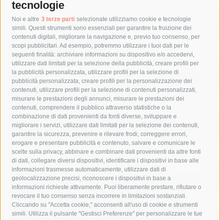
tecnologie
Tag
Noi e altre
3 terze parti
selezionate utilizziamo cookie e tecnologie
simili. Questi strumenti sono essenziali per garantire la fruizione dei
contenuti digitali, migliorare la navigazione e, previo tuo consenso, per
acqua
allerta meteo
anas
scopi pubblicitari. Ad esempio, potremmo utilizzare i tuoi dati per le
seguenti finalità: archiviare informazioni su dispositivo e/o accedervi,
area marina protetta di punta campanella
arresto
utilizzare dati limitati per la selezione della pubblicità, creare profili per
la pubblicità personalizzata, utilizzare profili per la selezione di
Asl Napoli 3 sud
capitaneria di porto
capri
carabinieri
pubblicità personalizzata, creare profili per la personalizzazione dei
castellammare di stabia
circumvesuviana
contenuti, utilizzare profili per la selezione di contenuti personalizzati,
misurare le prestazioni degli annunci, misurare le prestazioni dei
comune di sorrento
concerto
contagi
contenuti, comprendere il pubblico attraverso statistiche o la
combinazione di dati provenienti da fonti diverse, sviluppare e
costiera amalfitana
covid-19
eav
elezioni
migliorare i servizi, utilizzare dati limitati per la selezione dei contenuti,
fondazione sorrento
gori
guardia costiera
incidente
garantire la sicurezza, prevenire e rilevare frodi, correggere errori,
erogare e presentare pubblicità e contenuto, salvare e comunicare le
lavori
lorenzo balducelli
mare
massa lubrense
scelte sulla privacy, abbinare e combinare dati provenienti da altre fonti
di dati, collegare diversi dispositivi, identificare i dispositivi in base alle
massimo coppola
Meta
napoli
ordinanza
informazioni trasmesse automaticamente, utilizzare dati di
penisola sorrentina
piano di sorrento
polizia municipale
geolocalizzazione precisi, riconoscere i dispositivi in base a
informazioni richieste attivamente. Puoi liberamente prestare, rifiutare o
protezione civile
Regione Campania
sant'agnello
revocare il tuo consenso senza incorrere in limitazioni sostanziali.
Cliccando su "Accetta cookie," acconsenti all'uso di cookie e strumenti
sindaco cuomo
sorrento
studenti
temporali
treni
simili. Utilizza il pulsante "Gestisci Preferenze" per personalizzare le tue