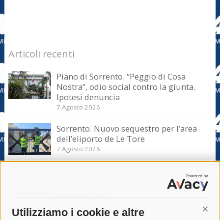
Articoli recenti
Piano di Sorrento. “Peggio di Cosa
Nostra”, odio social contro la giunta.
Ipotesi denuncia
7 Agosto 2026
Sorrento. Nuovo sequestro per l’area
dell’eliporto de Le Tore
7 Agosto 2026
Sorrento. Aggredisce sessualmente una
turista e le strappa il portafogli, fermato
dai carabinieri
7 Agosto 2026
Utilizziamo i cookie e altre
Cont