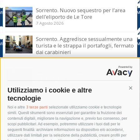
Sorrento. Nuovo sequestro per l’area
dell’eliporto de Le Tore
7 Agosto 2026
Sorrento. Aggredisce sessualmente una
turista e le strappa il portafogli, fermato
dai carabinieri
7 Agosto 2026
Sant’Agnello. Serata evento nel ricordo
di Lucio Dalla
7 Agosto 2026
Utilizziamo i cookie e altre
Cont
tecnologie
Tag
Noi e altre
3 terze parti
selezionate utilizziamo cookie e tecnologie
simili. Questi strumenti sono essenziali per garantire la fruizione dei
contenuti digitali, migliorare la navigazione e, previo tuo consenso, per
acqua
allerta meteo
anas
scopi pubblicitari. Ad esempio, potremmo utilizzare i tuoi dati per le
seguenti finalità: archiviare informazioni su dispositivo e/o accedervi,
area marina protetta di punta campanella
arresto
utilizzare dati limitati per la selezione della pubblicità, creare profili per