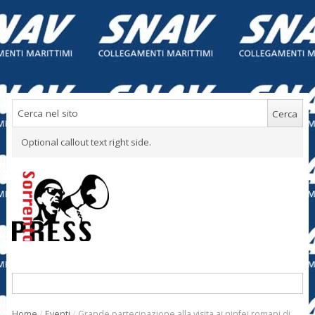
Optional callout text right side.
Home
/
Eventi
/
Grande partecipazione alla visita ai ninfei romani di