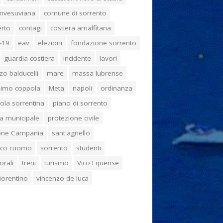
umvesuviana
comune di sorrento
erto
contagi
costiera amalfitana
-19
eav
elezioni
fondazione sorrento
guardia costiera
incidente
lavori
zo balducelli
mare
massa lubrense
imo coppola
Meta
napoli
ordinanza
ola sorrentina
piano di sorrento
ia municipale
protezione civile
one Campania
sant'agnello
aco cuomo
sorrento
studenti
orali
treni
turismo
Vico Equense
 fiorentino
vincenzo de luca