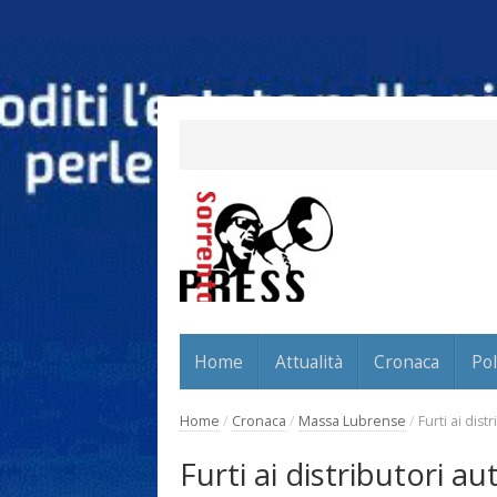
Home
Attualità
Cronaca
Pol
Home
/
Cronaca
/
Massa Lubrense
/
Furti ai dis
Furti ai distributori a