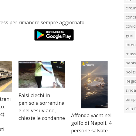
circ
conc
Press per rimanere sempre aggiornato
covid
gori
loren
mass
penis
poliz
Regi
sind
Falsi ciechi in
treni
temp
penisola sorrentina
to.
villa
e nel vesuviano,
c):
Affonda yacht nel
chieste le condanne
,
golfo di Napoli, 4
ati
persone salvate