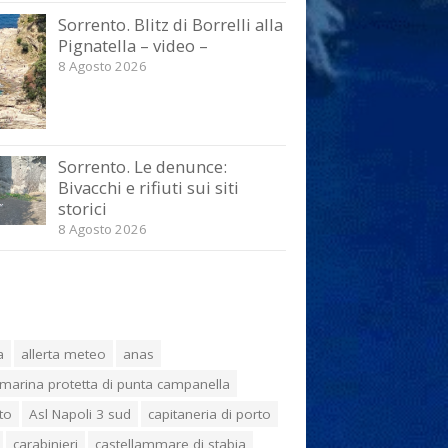
Sorrento. Blitz di Borrelli alla
Pignatella – video –
8 Agosto 2026
Sorrento. Le denunce:
Bivacchi e rifiuti sui siti
storici
8 Agosto 2026
a
allerta meteo
anas
marina protetta di punta campanella
to
Asl Napoli 3 sud
capitaneria di porto
carabinieri
castellammare di stabia