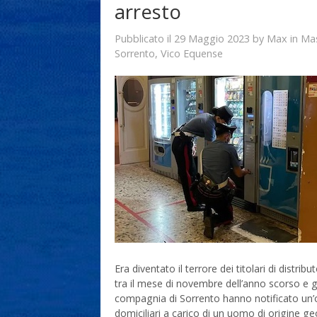
arresto
29 Maggio 2023
Max
Pubblicato il
by
in
Ma
Sorrento
,
Vico Equense
Era diventato il terrore dei titolari di distrib
tra il mese di novembre dell’anno scorso e ge
compagnia di Sorrento hanno notificato un’or
domiciliari a carico di un uomo di origine ge