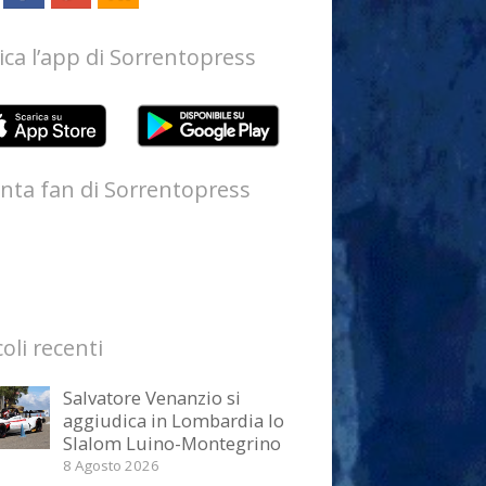
ica l’app di Sorrentopress
nta fan di Sorrentopress
coli recenti
Salvatore Venanzio si
aggiudica in Lombardia lo
Slalom Luino-Montegrino
8 Agosto 2026