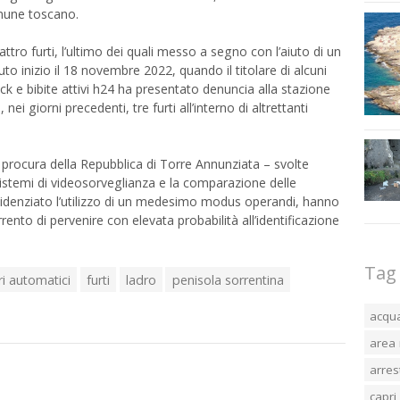
omune toscano.
o furti, l’ultimo dei quali messo a segno con l’aiuto di un
to inizio il 18 novembre 2022, quando il titolare di alcuni
ack e bibite attivi h24 ha presentato denuncia alla stazione
ei giorni precedenti, tre furti all’interno di altrettanti
 procura della Repubblica di Torre Annunziata – svolte
sistemi di videosorveglianza e la comparazione delle
videnziato l’utilizzo di un medesimo modus operandi, hanno
rrento di pervenire con elevata probabilità all’identificazione
Tag
ri automatici
furti
ladro
penisola sorrentina
acqu
area 
arres
capri