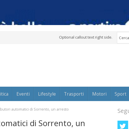
Optional callout text right side.
itica
Eventi
Lifestyle
Trasporti
Motori
Sport
tributori automatici di Sorrento, un arresto
Segu
utomatici di Sorrento, un