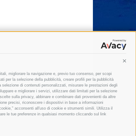
Conti
itali, migliorare la navigazione e, previo tuo consenso, per scopi
ti per la selezione della pubblicità, creare profili per la pubblicità
 la selezione di contenuti personalizzati, misurare le prestazioni degli
ppare e migliorare i servizi, utilizzare dati limitati per la selezione
 scelte sulla privacy, abbinare e combinare dati provenienti da altre
zione precisi, riconoscere i dispositivi in base a informazioni
okie," acconsenti all'uso di cookie e strumenti simili. Utilizza il
are le tue preferenze in qualsiasi momento cliccando sul link
Il giornale online della Penisola Sorrentina