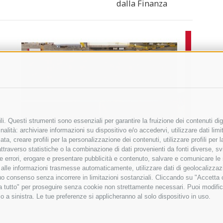
dalla Finanza
i. Questi strumenti sono essenziali per garantire la fruizione dei contenuti dig
alità: archiviare informazioni su dispositivo e/o accedervi, utilizzare dati limita
zata, creare profili per la personalizzazione dei contenuti, utilizzare profili per
raverso statistiche o la combinazione di dati provenienti da fonti diverse, svilu
ere errori, erogare e presentare pubblicità e contenuto, salvare e comunicare le
base alle informazioni trasmesse automaticamente, utilizzare dati di geolocalizza
tuo consenso senza incorrere in limitazioni sostanziali. Cliccando su "Accetta co
ta tutto" per proseguire senza cookie non strettamente necessari. Puoi modific
o a sinistra. Le tue preferenze si applicheranno al solo dispositivo in uso.