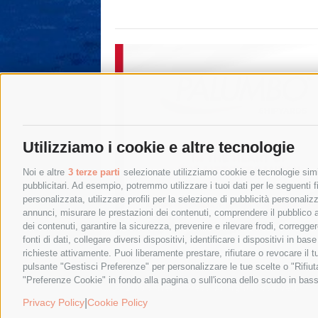
Utilizziamo i cookie e altre tecnologie
Noi e altre
3 terze parti
selezionate utilizziamo cookie e tecnologie simil
pubblicitari. Ad esempio, potremmo utilizzare i tuoi dati per le seguenti fin
personalizzata, utilizzare profili per la selezione di pubblicità personaliz
annunci, misurare le prestazioni dei contenuti, comprendere il pubblico att
dei contenuti, garantire la sicurezza, prevenire e rilevare frodi, corregg
fonti di dati, collegare diversi dispositivi, identificare i dispositivi in 
richieste attivamente. Puoi liberamente prestare, rifiutare o revocare il 
pulsante "Gestisci Preferenze" per personalizzare le tue scelte o "Rifiu
"Preferenze Cookie" in fondo alla pagina o sull'icona dello scudo in bass
© 2015 SorrentoPress. All rights reserved.
Privacy policy
-
Cookie Policy
|
Privacy Policy
Cookie Policy