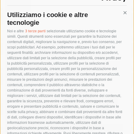
Utilizziamo i cookie e altre
Cont
tecnologie
Tag
Noi e altre
3 terze parti
selezionate utilizziamo cookie e tecnologie
simili. Questi strumenti sono essenziali per garantire la fruizione dei
contenuti digitali, migliorare la navigazione e, previo tuo consenso, per
acqua
allerta meteo
anas
scopi pubblicitari. Ad esempio, potremmo utilizzare i tuoi dati per le
seguenti finalità: archiviare informazioni su dispositivo e/o accedervi,
area marina protetta di punta campanella
arresto
utilizzare dati limitati per la selezione della pubblicità, creare profili per
la pubblicità personalizzata, utilizzare profili per la selezione di
Asl Napoli 3 sud
capitaneria di porto
capri
carabinieri
pubblicità personalizzata, creare profili per la personalizzazione dei
castellammare di stabia
circumvesuviana
contenuti, utilizzare profili per la selezione di contenuti personalizzati,
misurare le prestazioni degli annunci, misurare le prestazioni dei
comune di sorrento
concerto
contagi
contenuti, comprendere il pubblico attraverso statistiche o la
combinazione di dati provenienti da fonti diverse, sviluppare e
costiera amalfitana
covid-19
eav
elezioni
migliorare i servizi, utilizzare dati limitati per la selezione dei contenuti,
fondazione sorrento
gori
guardia costiera
incidente
garantire la sicurezza, prevenire e rilevare frodi, correggere errori,
erogare e presentare pubblicità e contenuto, salvare e comunicare le
lavori
lorenzo balducelli
mare
massa lubrense
scelte sulla privacy, abbinare e combinare dati provenienti da altre fonti
di dati, collegare diversi dispositivi, identificare i dispositivi in base alle
massimo coppola
Meta
napoli
ordinanza
informazioni trasmesse automaticamente, utilizzare dati di
penisola sorrentina
piano di sorrento
polizia municipale
geolocalizzazione precisi, riconoscere i dispositivi in base a
informazioni richieste attivamente. Puoi liberamente prestare, rifiutare o