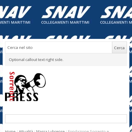
Optional callout text right side.
Home
/
Attualità
/
Massa Lubrense
/
Fondazione Sorrento e