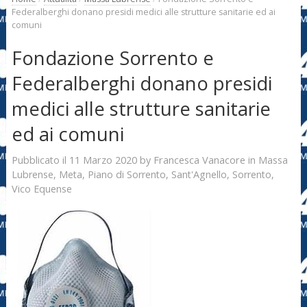
Federalberghi donano presidi medici alle strutture sanitarie ed ai
comuni
Fondazione Sorrento e
Federalberghi donano presidi
medici alle strutture sanitarie
ed ai comuni
11 Marzo 2020
Francesca Vanacore
Pubblicato il
by
in
Massa
Lubrense
,
Meta
,
Piano di Sorrento
,
Sant'Agnello
,
Sorrento
,
Vico Equense