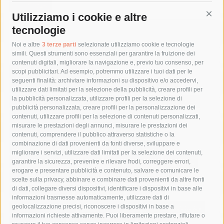
Utilizziamo i cookie e altre
Cont
tecnologie
Tag
Noi e altre
3 terze parti
selezionate utilizziamo cookie e tecnologie
simili. Questi strumenti sono essenziali per garantire la fruizione dei
contenuti digitali, migliorare la navigazione e, previo tuo consenso, per
acqua
allerta meteo
anas
scopi pubblicitari. Ad esempio, potremmo utilizzare i tuoi dati per le
seguenti finalità: archiviare informazioni su dispositivo e/o accedervi,
area marina protetta di punta campanella
arresto
utilizzare dati limitati per la selezione della pubblicità, creare profili per
la pubblicità personalizzata, utilizzare profili per la selezione di
Asl Napoli 3 sud
capitaneria di porto
capri
carabinieri
pubblicità personalizzata, creare profili per la personalizzazione dei
castellammare di stabia
circumvesuviana
contenuti, utilizzare profili per la selezione di contenuti personalizzati,
misurare le prestazioni degli annunci, misurare le prestazioni dei
comune di sorrento
concerto
contagi
contenuti, comprendere il pubblico attraverso statistiche o la
combinazione di dati provenienti da fonti diverse, sviluppare e
costiera amalfitana
covid-19
eav
elezioni
migliorare i servizi, utilizzare dati limitati per la selezione dei contenuti,
fondazione sorrento
gori
guardia costiera
incidente
garantire la sicurezza, prevenire e rilevare frodi, correggere errori,
erogare e presentare pubblicità e contenuto, salvare e comunicare le
lavori
lorenzo balducelli
mare
massa lubrense
scelte sulla privacy, abbinare e combinare dati provenienti da altre fonti
di dati, collegare diversi dispositivi, identificare i dispositivi in base alle
massimo coppola
Meta
napoli
ordinanza
informazioni trasmesse automaticamente, utilizzare dati di
penisola sorrentina
piano di sorrento
polizia municipale
geolocalizzazione precisi, riconoscere i dispositivi in base a
informazioni richieste attivamente. Puoi liberamente prestare, rifiutare o
protezione civile
Regione Campania
sant'agnello