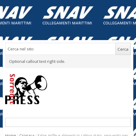
Optional callout text right side.
Home
/
Cronaca
/
False griffe e alimenti in cattivo stato, sequestri per