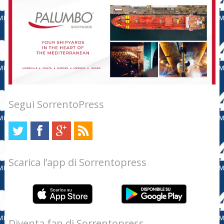
Segui SorrentoPress
Scarica l’app di Sorrentopress
Diventa fan di Sorrentopress