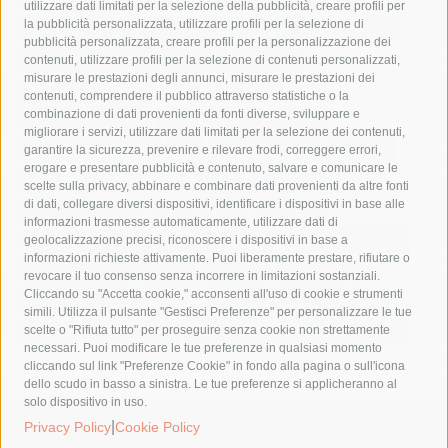
utilizzare dati limitati per la selezione della pubblicità, creare profili per
la pubblicità personalizzata, utilizzare profili per la selezione di
Asl Napoli 3 sud
capitaneria di porto
capri
carabinieri
pubblicità personalizzata, creare profili per la personalizzazione dei
castellammare di stabia
circumvesuviana
contenuti, utilizzare profili per la selezione di contenuti personalizzati,
misurare le prestazioni degli annunci, misurare le prestazioni dei
comune di sorrento
concerto
contagi
contenuti, comprendere il pubblico attraverso statistiche o la
combinazione di dati provenienti da fonti diverse, sviluppare e
costiera amalfitana
covid-19
eav
elezioni
migliorare i servizi, utilizzare dati limitati per la selezione dei contenuti,
fondazione sorrento
gori
guardia costiera
incidente
garantire la sicurezza, prevenire e rilevare frodi, correggere errori,
erogare e presentare pubblicità e contenuto, salvare e comunicare le
lavori
lorenzo balducelli
mare
massa lubrense
scelte sulla privacy, abbinare e combinare dati provenienti da altre fonti
di dati, collegare diversi dispositivi, identificare i dispositivi in base alle
massimo coppola
Meta
napoli
ordinanza
informazioni trasmesse automaticamente, utilizzare dati di
penisola sorrentina
piano di sorrento
polizia municipale
geolocalizzazione precisi, riconoscere i dispositivi in base a
informazioni richieste attivamente. Puoi liberamente prestare, rifiutare o
protezione civile
Regione Campania
sant'agnello
revocare il tuo consenso senza incorrere in limitazioni sostanziali.
Cliccando su "Accetta cookie," acconsenti all'uso di cookie e strumenti
sindaco cuomo
sorrento
studenti
temporali
treni
simili. Utilizza il pulsante "Gestisci Preferenze" per personalizzare le tue
turismo
Vico Equense
villa fiorentino
vincenzo de luca
scelte o "Rifiuta tutto" per proseguire senza cookie non strettamente
necessari. Puoi modificare le tue preferenze in qualsiasi momento
cliccando sul link "Preferenze Cookie" in fondo alla pagina o sull'icona
dello scudo in basso a sinistra. Le tue preferenze si applicheranno al
solo dispositivo in uso.
© 2015 SorrentoPress. All rights reserved.
|
Privacy Policy
Cookie Policy