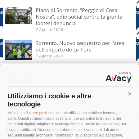
Piano di Sorrento. “Peggio di Cosa
Nostra”, odio social contro la giunta.
Ipotesi denuncia
7 Agosto 2026
Sorrento. Nuovo sequestro per l’area
dell’eliporto de Le Tore
7 Agosto 2026
Sorrento. Aggredisce sessualmente una
turista e le strappa il portafogli, fermato
dai carabinieri
7 Agosto 2026
Utilizziamo i cookie e altre
Cont
tecnologie
Tag
Noi e altre
3 terze parti
selezionate utilizziamo cookie e tecnologie
simili. Questi strumenti sono essenziali per garantire la fruizione dei
contenuti digitali, migliorare la navigazione e, previo tuo consenso, per
acqua
allerta meteo
anas
scopi pubblicitari. Ad esempio, potremmo utilizzare i tuoi dati per le
seguenti finalità: archiviare informazioni su dispositivo e/o accedervi,
area marina protetta di punta campanella
arresto