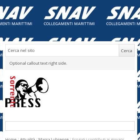
Optional callout text right side.
Home
/
Attualità
/
Massa Lubrense
/
Erogati i contributi ai giovani