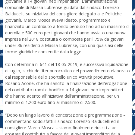
giovanile a 14 giovani neo impenditori. L’amministrazione
comunale di Massa Lubrense guidata dal sindaco Lorenzo
Balducelli, su iniziativa del consigliere delegato alle Politiche
giovanili, Marco Mosca aveva ideato, programmato e
finanziato un contributo a fondo perduto fino ad un massimo di
duemila e 500 euro per i giovani che hanno avviato una nuova
impresa nel 2018 costituita o composte per il 75% da giovani
under 36 residenti a Massa Lubrense, con una qualsiasi delle
forme giuridiche consentite dalla legge.
Con determina n. 641 del 18-05-2019, e successiva liquidazione
di luglio, si chiude l’iter burocratico del provvedimento elaborato
dal responsabile dello sportello unico Attività produttive,
Rosario Acone, che ha sancito la finalizzazione dell’erogazione
del contributo tramite bonifico a 14 giovani neo imprenditori
che hanno aderito all’iniziativa dell’amministrazione, per un
minimo di 1.200 euro fino al massimo di 2.500.
“Dopo un lungo lavoro di concertazione e programmazione –
commentano soddisfatti il sindaco Lorenzo Balducelli ed il
consigliere Marco Mosca – siamo finalmente riusciti a ad
erogare il contributo a favore dei giovani imprenditori della