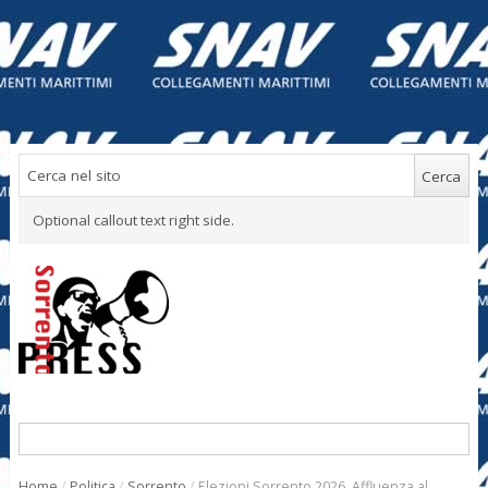
Optional callout text right side.
Home
/
Politica
/
Sorrento
/
Elezioni Sorrento 2026. Affluenza al