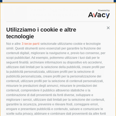
Sorrento. Aggredisce sessualmente una
turista e le strappa il portafogli, fermato
dai carabinieri
7 Agosto 2026
Utilizziamo i cookie e altre
Cont
tecnologie
Tag
Noi e altre
3 terze parti
selezionate utilizziamo cookie e tecnologie
simili. Questi strumenti sono essenziali per garantire la fruizione dei
contenuti digitali, migliorare la navigazione e, previo tuo consenso, per
acqua
allerta meteo
anas
scopi pubblicitari. Ad esempio, potremmo utilizzare i tuoi dati per le
seguenti finalità: archiviare informazioni su dispositivo e/o accedervi,
area marina protetta di punta campanella
arresto
utilizzare dati limitati per la selezione della pubblicità, creare profili per
la pubblicità personalizzata, utilizzare profili per la selezione di
Asl Napoli 3 sud
capitaneria di porto
capri
carabinieri
pubblicità personalizzata, creare profili per la personalizzazione dei
castellammare di stabia
circumvesuviana
contenuti, utilizzare profili per la selezione di contenuti personalizzati,
misurare le prestazioni degli annunci, misurare le prestazioni dei
comune di sorrento
concerto
contagi
contenuti, comprendere il pubblico attraverso statistiche o la
combinazione di dati provenienti da fonti diverse, sviluppare e
costiera amalfitana
covid-19
eav
elezioni
migliorare i servizi, utilizzare dati limitati per la selezione dei contenuti,
fondazione sorrento
gori
guardia costiera
incidente
garantire la sicurezza, prevenire e rilevare frodi, correggere errori,
erogare e presentare pubblicità e contenuto, salvare e comunicare le
lavori
lorenzo balducelli
mare
massa lubrense
scelte sulla privacy, abbinare e combinare dati provenienti da altre fonti