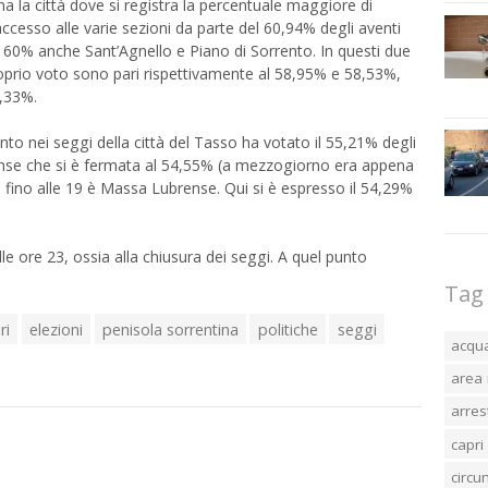
a la città dove si registra la percentuale maggiore di
ccesso alle varie sezioni da parte del 60,94% degli aventi
 al 60% anche Sant’Agnello e Piano di Sorrento. In questi due
roprio voto sono pari rispettivamente al 58,95% e 58,53%,
1,33%.
nto nei seggi della città del Tasso ha votato il 55,21% degli
quense che si è fermata al 54,55% (a mezzogiorno era appena
 fino alle 19 è Massa Lubrense. Qui si è espresso il 54,29%
 alle ore 23, ossia alla chiusura dei seggi. A quel punto
Tag
ri
elezioni
penisola sorrentina
politiche
seggi
acqu
area 
arres
capri
circ