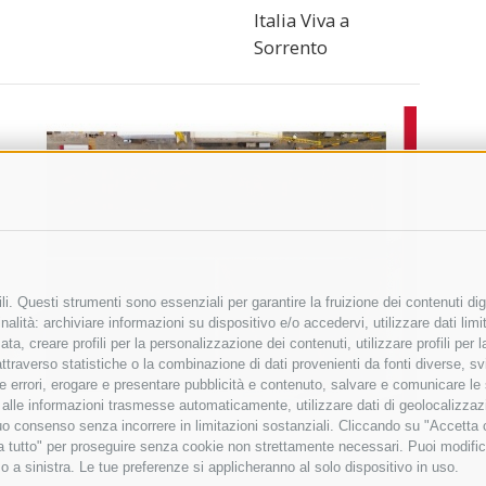
Italia Viva a
Sorrento
i. Questi strumenti sono essenziali per garantire la fruizione dei contenuti dig
alità: archiviare informazioni su dispositivo e/o accedervi, utilizzare dati limita
zata, creare profili per la personalizzazione dei contenuti, utilizzare profili per
raverso statistiche o la combinazione di dati provenienti da fonti diverse, svilu
ere errori, erogare e presentare pubblicità e contenuto, salvare e comunicare le
base alle informazioni trasmesse automaticamente, utilizzare dati di geolocalizza
tuo consenso senza incorrere in limitazioni sostanziali. Cliccando su "Accetta co
ta tutto" per proseguire senza cookie non strettamente necessari. Puoi modific
o a sinistra. Le tue preferenze si applicheranno al solo dispositivo in uso.