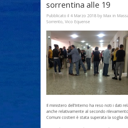
sorrentina alle 19
4 Marzo 2018
Max
Pubblicato il
by
in
Massa
Sorrento
,
Vico Equense
Il ministero dell’Interno ha reso noti i dati rel
anche relativamente al secondo rilevamento, q
Comuni costieri è stata superata la soglia d