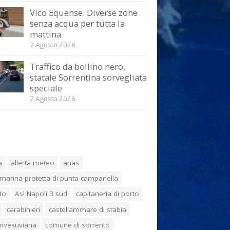
Vico Equense. Diverse zone
senza acqua per tutta la
mattina
7 Agosto 2026
Traffico da bollino nero,
statale Sorrentina sorvegliata
speciale
7 Agosto 2026
a
allerta meteo
anas
marina protetta di punta campanella
to
Asl Napoli 3 sud
capitaneria di porto
carabinieri
castellammare di stabia
umvesuviana
comune di sorrento