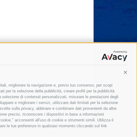
Conti
itali, migliorare la navigazione e, previo tuo consenso, per scopi
ti per la selezione della pubblicità, creare profili per la pubblicità
 la selezione di contenuti personalizzati, misurare le prestazioni degli
ppare e migliorare i servizi, utilizzare dati limitati per la selezione
 scelte sulla privacy, abbinare e combinare dati provenienti da altre
zione precisi, riconoscere i dispositivi in base a informazioni
okie," acconsenti all'uso di cookie e strumenti simili. Utilizza il
are le tue preferenze in qualsiasi momento cliccando sul link
Il giornale online della Penisola Sorrentina