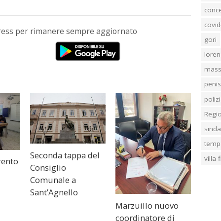
conc
covid
Press per rimanere sempre aggiornato
gori
loren
mass
penis
poliz
Regi
sind
temp
Seconda tappa del
villa
rento
Consiglio
Comunale a
Sant’Agnello
Marzuillo nuovo
coordinatore di