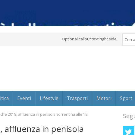
Optional callout text right side.
itica
Eventi
Lifestyle
Trasporti
Motori
Sport
tiche 2018, affluenza in penisola sorrentina alle 19
Segu
, affluenza in penisola