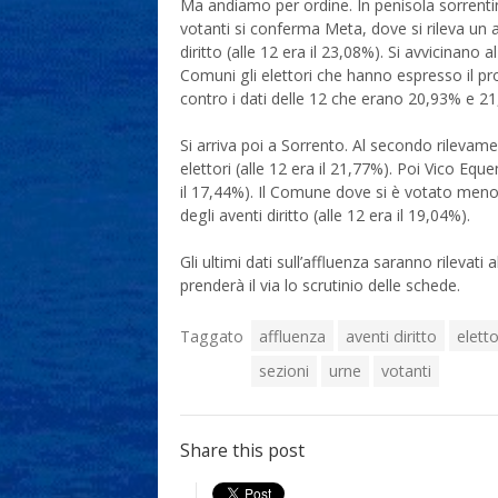
Ma andiamo per ordine. In penisola sorrentin
votanti si conferma Meta, dove si rileva un a
diritto (alle 12 era il 23,08%). Si avvicinano
Comuni gli elettori che hanno espresso il p
contro i dati delle 12 che erano 20,93% e 2
Si arriva poi a Sorrento. Al secondo rilevame
elettori (alle 12 era il 21,77%). Poi Vico E
il 17,44%). Il Comune dove si è votato meno
degli aventi diritto (alle 12 era il 19,04%).
Gli ultimi dati sull’affluenza saranno rilevati
prenderà il via lo scrutinio delle schede.
Taggato
affluenza
aventi diritto
eletto
sezioni
urne
votanti
Share this post