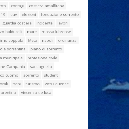
erto
contagi
costiera amalfitana
-19
eav
elezioni
fondazione sorrento
guardia costiera
incidente
lavori
zo balducelli
mare
massa lubrense
imo coppola
Meta
napoli
ordinanza
ola sorrentina
piano di sorrento
ia municipale
protezione civile
one Campania
sant'agnello
aco cuomo
sorrento
studenti
orali
treni
turismo
Vico Equense
 fiorentino
vincenzo de luca