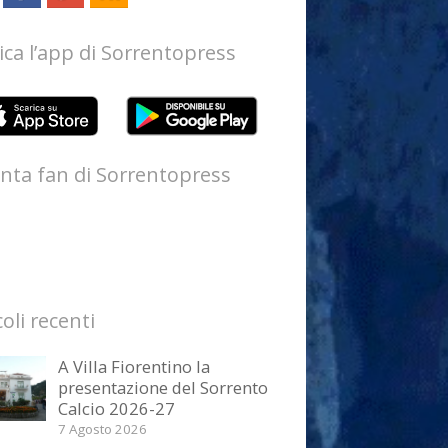
ica l’app di Sorrentopress
nta fan di Sorrentopress
coli recenti
A Villa Fiorentino la
presentazione del Sorrento
Calcio 2026-27
7 Agosto 2026