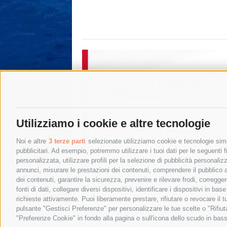
Utilizziamo i cookie e altre tecnologie
Noi e altre
3 terze parti
selezionate utilizziamo cookie e tecnologie simil
pubblicitari. Ad esempio, potremmo utilizzare i tuoi dati per le seguenti fin
personalizzata, utilizzare profili per la selezione di pubblicità personaliz
annunci, misurare le prestazioni dei contenuti, comprendere il pubblico att
dei contenuti, garantire la sicurezza, prevenire e rilevare frodi, corregg
fonti di dati, collegare diversi dispositivi, identificare i dispositivi in 
richieste attivamente. Puoi liberamente prestare, rifiutare o revocare il 
pulsante "Gestisci Preferenze" per personalizzare le tue scelte o "Rifiu
"Preferenze Cookie" in fondo alla pagina o sull'icona dello scudo in bass
© 2015 SorrentoPress. All rights reserved.