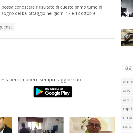
possa conoscere il risultato di questo primo turno di
bisogno del ballottaggio nei giorni 17 e 18 ottobre.
quense
Tag
Press per rimanere sempre aggiornato
acqu
area 
arres
capri
circ
conc