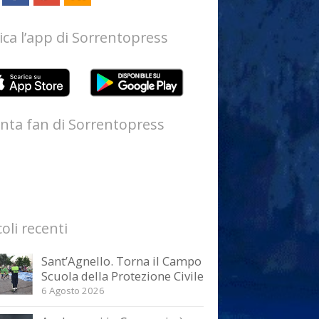
ica l’app di Sorrentopress
nta fan di Sorrentopress
coli recenti
Sant’Agnello. Torna il Campo
Scuola della Protezione Civile
6 Agosto 2026