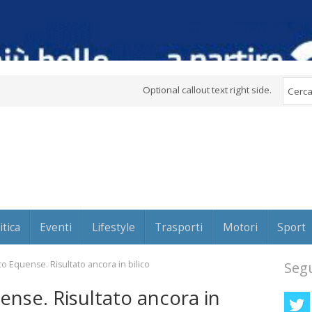
Optional callout text right side.
itica
Eventi
Lifestyle
Trasporti
Motori
Sport
co Equense. Risultato ancora in bilico
Segu
ense. Risultato ancora in