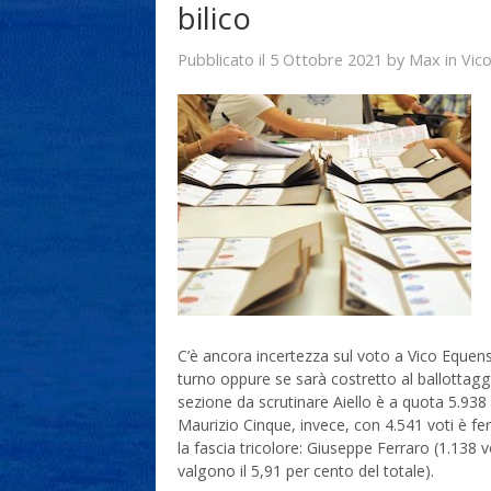
bilico
5 Ottobre 2021
Max
Pubblicato il
by
in
Vic
C’è ancora incertezza sul voto a Vico Equense
turno oppure se sarà costretto al ballotta
sezione da scrutinare Aiello è a quota 5.938 
Maurizio Cinque, invece, con 4.541 voti è fer
la fascia tricolore: Giuseppe Ferraro (1.138 v
valgono il 5,91 per cento del totale).