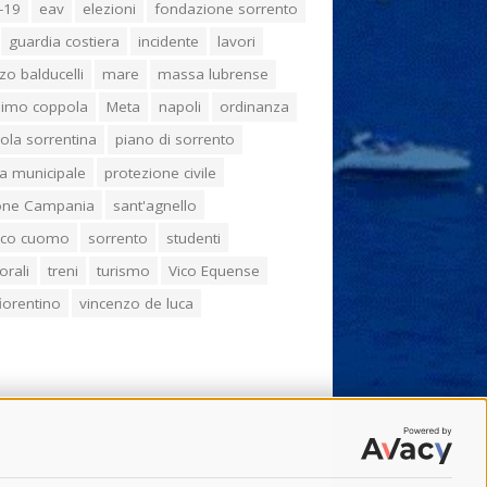
-19
eav
elezioni
fondazione sorrento
guardia costiera
incidente
lavori
zo balducelli
mare
massa lubrense
imo coppola
Meta
napoli
ordinanza
ola sorrentina
piano di sorrento
ia municipale
protezione civile
one Campania
sant'agnello
aco cuomo
sorrento
studenti
orali
treni
turismo
Vico Equense
 fiorentino
vincenzo de luca