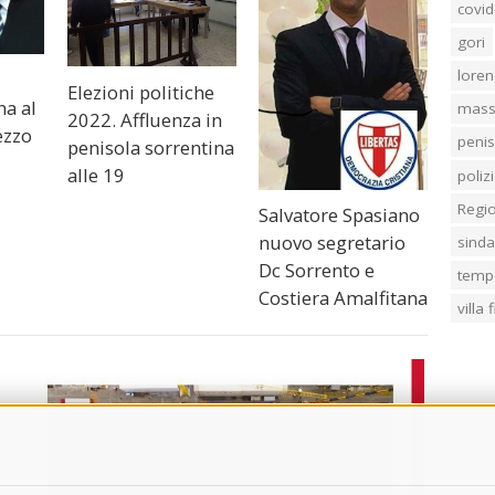
covid
gori
loren
Elezioni politiche
na al
mass
2022. Affluenza in
ezzo
penis
penisola sorrentina
alle 19
poliz
Regi
Salvatore Spasiano
nuovo segretario
sind
Dc Sorrento e
temp
Costiera Amalfitana
villa