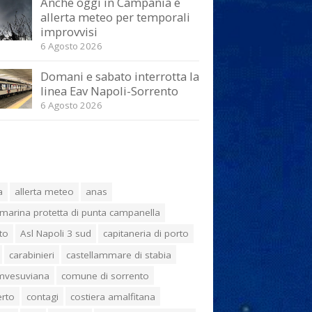
Anche oggi in Campania è
allerta meteo per temporali
improvvisi
6 Agosto 2026
Domani e sabato interrotta la
linea Eav Napoli-Sorrento
6 Agosto 2026
a
allerta meteo
anas
marina protetta di punta campanella
to
Asl Napoli 3 sud
capitaneria di porto
carabinieri
castellammare di stabia
umvesuviana
comune di sorrento
erto
contagi
costiera amalfitana