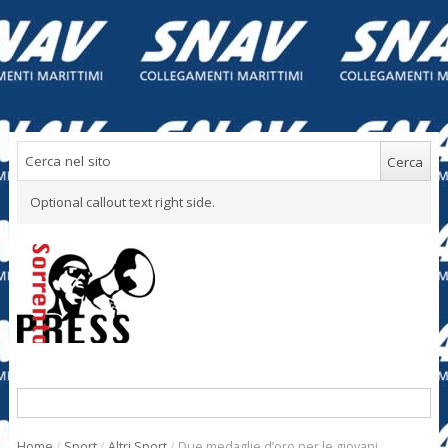
Optional callout text right side.
Home
/
Sport
/
Altri Sport
/
Due medaglie d’oro per le giovani