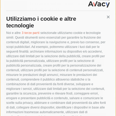
Domani e sabato interrotta la linea Eav
Napoli-Sorrento
6 Agosto 2026
Utilizziamo i cookie e altre
Cont
tecnologie
Tag
Noi e altre
3 terze parti
selezionate utilizziamo cookie e tecnologie
simili. Questi strumenti sono essenziali per garantire la fruizione dei
contenuti digitali, migliorare la navigazione e, previo tuo consenso, per
acqua
allerta meteo
anas
scopi pubblicitari. Ad esempio, potremmo utilizzare i tuoi dati per le
seguenti finalità: archiviare informazioni su dispositivo e/o accedervi,
area marina protetta di punta campanella
arresto
utilizzare dati limitati per la selezione della pubblicità, creare profili per
la pubblicità personalizzata, utilizzare profili per la selezione di
Asl Napoli 3 sud
capitaneria di porto
capri
carabinieri
pubblicità personalizzata, creare profili per la personalizzazione dei
castellammare di stabia
circumvesuviana
contenuti, utilizzare profili per la selezione di contenuti personalizzati,
misurare le prestazioni degli annunci, misurare le prestazioni dei
comune di sorrento
concerto
contagi
contenuti, comprendere il pubblico attraverso statistiche o la
combinazione di dati provenienti da fonti diverse, sviluppare e
costiera amalfitana
covid-19
eav
elezioni
migliorare i servizi, utilizzare dati limitati per la selezione dei contenuti,
fondazione sorrento
gori
guardia costiera
incidente
garantire la sicurezza, prevenire e rilevare frodi, correggere errori,
erogare e presentare pubblicità e contenuto, salvare e comunicare le
lavori
lorenzo balducelli
mare
massa lubrense
scelte sulla privacy, abbinare e combinare dati provenienti da altre fonti
di dati, collegare diversi dispositivi, identificare i dispositivi in base alle
massimo coppola
Meta
napoli
ordinanza
informazioni trasmesse automaticamente, utilizzare dati di