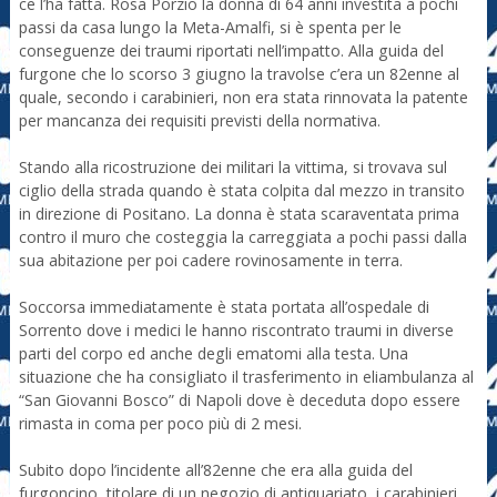
ce l’ha fatta. Rosa Porzio la donna di 64 anni investita a pochi
passi da casa lungo la Meta-Amalfi, si è spenta per le
conseguenze dei traumi riportati nell’impatto. Alla guida del
furgone che lo scorso 3 giugno la travolse c’era un 82enne al
quale, secondo i carabinieri, non era stata rinnovata la patente
per mancanza dei requisiti previsti della normativa.
Stando alla ricostruzione dei militari la vittima, si trovava sul
ciglio della strada quando è stata colpita dal mezzo in transito
in direzione di Positano. La donna è stata scaraventata prima
contro il muro che costeggia la carreggiata a pochi passi dalla
sua abitazione per poi cadere rovinosamente in terra.
Soccorsa immediatamente è stata portata all’ospedale di
Sorrento dove i medici le hanno riscontrato traumi in diverse
parti del corpo ed anche degli ematomi alla testa. Una
situazione che ha consigliato il trasferimento in eliambulanza al
“San Giovanni Bosco” di Napoli dove è deceduta dopo essere
rimasta in coma per poco più di 2 mesi.
Subito dopo l’incidente all’82enne che era alla guida del
furgoncino, titolare di un negozio di antiquariato, i carabinieri