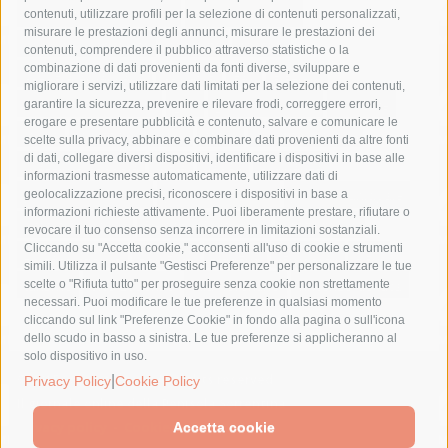
castellammare di stabia
circumvesuviana
contenuti, utilizzare profili per la selezione di contenuti personalizzati,
misurare le prestazioni degli annunci, misurare le prestazioni dei
comune di sorrento
concerto
contagi
contenuti, comprendere il pubblico attraverso statistiche o la
combinazione di dati provenienti da fonti diverse, sviluppare e
costiera amalfitana
covid-19
eav
elezioni
migliorare i servizi, utilizzare dati limitati per la selezione dei contenuti,
fondazione sorrento
gori
guardia costiera
incidente
garantire la sicurezza, prevenire e rilevare frodi, correggere errori,
erogare e presentare pubblicità e contenuto, salvare e comunicare le
lavori
lorenzo balducelli
mare
massa lubrense
scelte sulla privacy, abbinare e combinare dati provenienti da altre fonti
di dati, collegare diversi dispositivi, identificare i dispositivi in base alle
massimo coppola
Meta
napoli
ordinanza
informazioni trasmesse automaticamente, utilizzare dati di
penisola sorrentina
piano di sorrento
polizia municipale
geolocalizzazione precisi, riconoscere i dispositivi in base a
informazioni richieste attivamente. Puoi liberamente prestare, rifiutare o
protezione civile
Regione Campania
sant'agnello
revocare il tuo consenso senza incorrere in limitazioni sostanziali.
Cliccando su "Accetta cookie," acconsenti all'uso di cookie e strumenti
sindaco cuomo
sorrento
studenti
temporali
treni
simili. Utilizza il pulsante "Gestisci Preferenze" per personalizzare le tue
turismo
Vico Equense
villa fiorentino
vincenzo de luca
scelte o "Rifiuta tutto" per proseguire senza cookie non strettamente
necessari. Puoi modificare le tue preferenze in qualsiasi momento
cliccando sul link "Preferenze Cookie" in fondo alla pagina o sull'icona
dello scudo in basso a sinistra. Le tue preferenze si applicheranno al
solo dispositivo in uso.
© 2015 SorrentoPress. All rights reserved.
|
Privacy Policy
Cookie Policy
Il giornale online della Penisola Sorrentina
Privacy policy
-
Cookie Policy
Accetta cookie