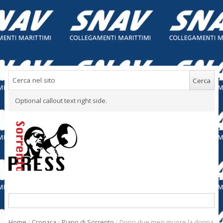
Optional callout text right side.
Home
/
Cronaca
/
Piano di Sorrento
/
Dopo due mesi muore la donna