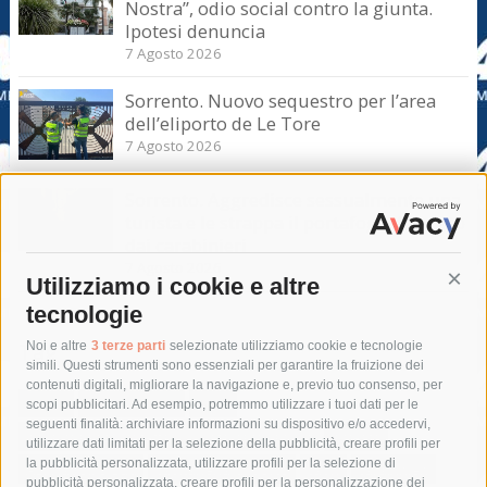
Nostra”, odio social contro la giunta.
Ipotesi denuncia
7 Agosto 2026
Sorrento. Nuovo sequestro per l’area
dell’eliporto de Le Tore
7 Agosto 2026
Sorrento. Aggredisce sessualmente una
turista e le strappa il portafogli, fermato
dai carabinieri
7 Agosto 2026
Utilizziamo i cookie e altre
Cont
tecnologie
Tag
Noi e altre
3 terze parti
selezionate utilizziamo cookie e tecnologie
simili. Questi strumenti sono essenziali per garantire la fruizione dei
contenuti digitali, migliorare la navigazione e, previo tuo consenso, per
acqua
allerta meteo
anas
scopi pubblicitari. Ad esempio, potremmo utilizzare i tuoi dati per le
seguenti finalità: archiviare informazioni su dispositivo e/o accedervi,
area marina protetta di punta campanella
arresto
utilizzare dati limitati per la selezione della pubblicità, creare profili per
la pubblicità personalizzata, utilizzare profili per la selezione di
Asl Napoli 3 sud
capitaneria di porto
capri
carabinieri
pubblicità personalizzata, creare profili per la personalizzazione dei