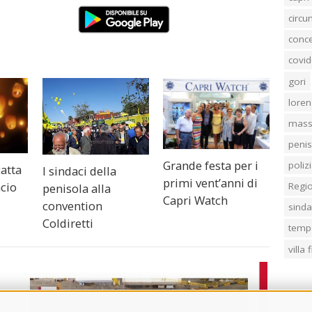
circ
conc
covid
gori
loren
mass
penis
Grande festa per i
poliz
atta
I sindaci della
primi vent’anni di
ncio
Regi
penisola alla
Capri Watch
convention
sind
Coldiretti
temp
villa