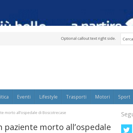
Optional callout text right side.
itica
Eventi
Lifestyle
Trasporti
Motori
Sport
te morto all’ospedale di Boscotrecase
Segu
n paziente morto all’ospedale