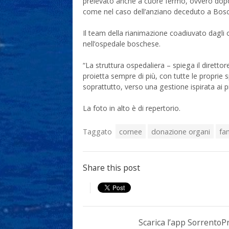
prelevato anche a cuore fermo, ovvero dopo 
come nel caso dell’anziano deceduto a Bos
Il team della rianimazione coadiuvato dagli 
nell’ospedale boschese.
“La struttura ospedaliera – spiega il dirett
proietta sempre di più, con tutte le proprie 
soprattutto, verso una gestione ispirata ai p
La foto in alto è di repertorio.
Taggato
cornee
donazione organi
fam
Share this post
Scarica l’app Sorrento