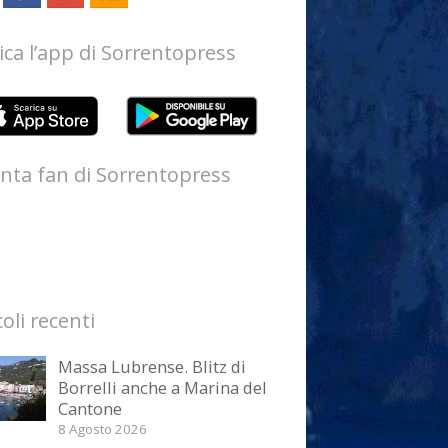
ica l’app di Sorrentopress
nta fan di Sorrentopress
coli recenti
Massa Lubrense. Blitz di
Borrelli anche a Marina del
Cantone
8 Agosto 2026