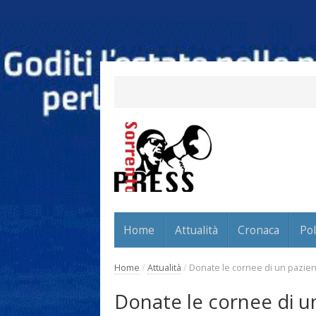
Home
Attualità
Cronaca
Pol
Home
/
Attualità
/
Donate le cornee di un pazien
Donate le cornee di u