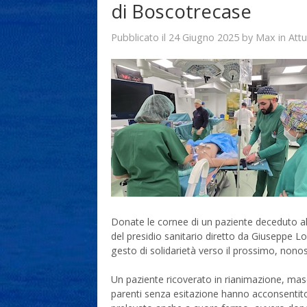
di Boscotrecase
24 Giugno 2025
Max
Pubblicato il
by
in
Attu
Donate le cornee di un paziente deceduto all
del presidio sanitario diretto da Giuseppe Lo
gesto di solidarietà verso il prossimo, nonos
Un paziente ricoverato in rianimazione, mas
parenti senza esitazione hanno acconsentito