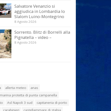
Salvatore Venanzio si
aggiudica in Lombardia lo
Slalom Luino-Montegrino
8 Agosto 2026
Sorrento. Blitz di Borrelli alla
Pignatella – video –
8 Agosto 2026
a
allerta meteo
anas
marina protetta di punta campanella
to
Asl Napoli 3 sud
capitaneria di porto
carabinieri
castellammare di stabia