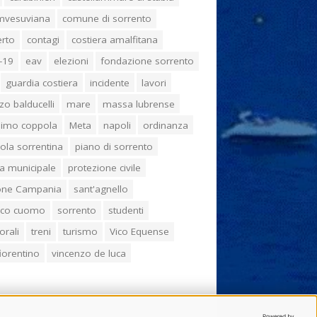
umvesuviana
comune di sorrento
erto
contagi
costiera amalfitana
-19
eav
elezioni
fondazione sorrento
guardia costiera
incidente
lavori
zo balducelli
mare
massa lubrense
imo coppola
Meta
napoli
ordinanza
ola sorrentina
piano di sorrento
ia municipale
protezione civile
one Campania
sant'agnello
aco cuomo
sorrento
studenti
orali
treni
turismo
Vico Equense
 fiorentino
vincenzo de luca