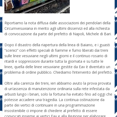
Riportiamo la nota diffusa dalle associazioni dei pendolari della
Circumvesuviana in merito agli ultimi disservizi ed alla richiesta
di convocazione da parte del prefetto di Napoli, Michele di Bari.
Dopo il disastro della riapertura della linea di Baiano, e i guasti
“scenici” con effetti speciali di fiamme e fumo liberati dai treni
sulle linee vesuviane negli ultimi giorni e il continuo rosario di
ritardi e soppressioni durante tutta la giornata e su tutte le
linee, quella delle linee vesuviane gestite da Eav è diventato un
problema di ordine pubblico. Chiediamo l’intervento del prefetto.
Oltre alla carenza dei treni, ieri abbiamo avuto la prova provata
di un’assenza di manutenzione ordinaria sulla rete infestata da
arbusti lungo i binari, solo la fortuna ha evitato fino ad oggi che
potesse accadere una tragedia. La continua ostinazione da
parte dei vertici di continuare in una programmazione
insostenibile ci impone di chiedere al prefetto di essere
convocati insieme ai vertici Eav e alla Regione per elaborare