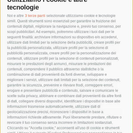
tecnologie
Tag
Noi e altre
3 terze parti
selezionate utilizziamo cookie e tecnologie
simili. Questi strumenti sono essenziali per garantire la fruizione dei
contenuti digitali, migliorare la navigazione e, previo tuo consenso, per
acqua
allerta meteo
anas
scopi pubblicitari. Ad esempio, potremmo utilizzare i tuoi dati per le
seguenti finalità: archiviare informazioni su dispositivo e/o accedervi,
area marina protetta di punta campanella
arresto
utilizzare dati limitati per la selezione della pubblicità, creare profili per
la pubblicità personalizzata, utilizzare profili per la selezione di
Asl Napoli 3 sud
capitaneria di porto
capri
carabinieri
pubblicità personalizzata, creare profili per la personalizzazione dei
castellammare di stabia
circumvesuviana
contenuti, utilizzare profili per la selezione di contenuti personalizzati,
misurare le prestazioni degli annunci, misurare le prestazioni dei
comune di sorrento
concerto
contagi
contenuti, comprendere il pubblico attraverso statistiche o la
combinazione di dati provenienti da fonti diverse, sviluppare e
costiera amalfitana
covid-19
eav
elezioni
migliorare i servizi, utilizzare dati limitati per la selezione dei contenuti,
fondazione sorrento
gori
guardia costiera
incidente
garantire la sicurezza, prevenire e rilevare frodi, correggere errori,
erogare e presentare pubblicità e contenuto, salvare e comunicare le
lavori
lorenzo balducelli
mare
massa lubrense
scelte sulla privacy, abbinare e combinare dati provenienti da altre fonti
di dati, collegare diversi dispositivi, identificare i dispositivi in base alle
massimo coppola
Meta
napoli
ordinanza
informazioni trasmesse automaticamente, utilizzare dati di
penisola sorrentina
piano di sorrento
polizia municipale
geolocalizzazione precisi, riconoscere i dispositivi in base a
informazioni richieste attivamente. Puoi liberamente prestare, rifiutare o
protezione civile
Regione Campania
sant'agnello
revocare il tuo consenso senza incorrere in limitazioni sostanziali.
Cliccando su "Accetta cookie," acconsenti all'uso di cookie e strumenti
sindaco cuomo
sorrento
studenti
temporali
treni