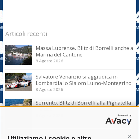
Articoli recenti
Massa Lubrense. Blitz di Borrelli anche a
Marina del Cantone
8 Agosto 2026
Salvatore Venanzio si aggiudica in
Lombardia lo Slalom Luino-Montegrino
8 Agosto 2026
Sorrento. Blitz di Borrelli alla Pignatella
– video –
8 Agosto 2026
Utilizziamo i cookie e altre
Cont