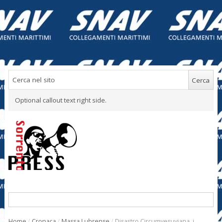
Optional callout text right side.
Home
/
Cronaca
/
Massa Lubrense
/
Disastro Circumvesuviana, i