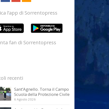
ica l’app di Sorrentopress
nta fan di Sorrentopress
coli recenti
Sant’Agnello. Torna il Campo
Scuola della Protezione Civile
6 Agosto 2026