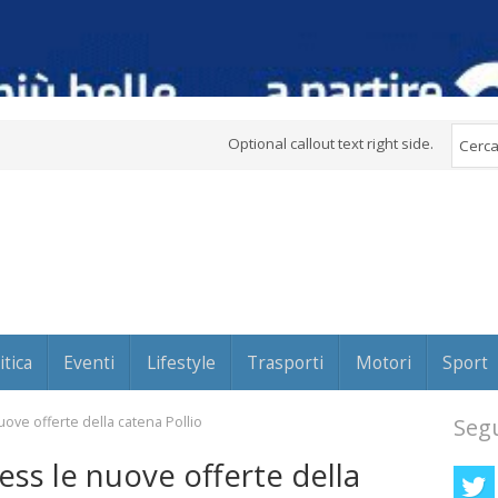
Optional callout text right side.
itica
Eventi
Lifestyle
Trasporti
Motori
Sport
ove offerte della catena Pollio
Segu
ss le nuove offerte della