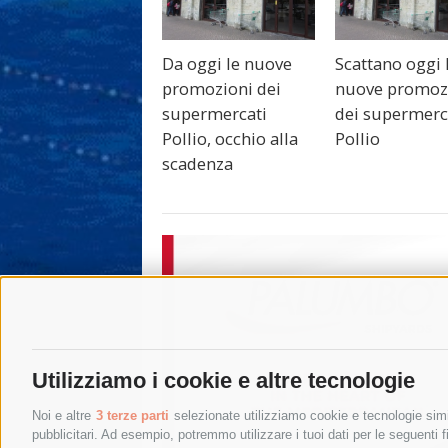
Da oggi le nuove
Scattano oggi 
promozioni dei
nuove promoz
supermercati
dei supermerc
Pollio, occhio alla
Pollio
scadenza
Utilizziamo i cookie e altre tecnologie
Noi e altre
3 terze parti
selezionate utilizziamo cookie e tecnologie simil
pubblicitari. Ad esempio, potremmo utilizzare i tuoi dati per le seguenti fin