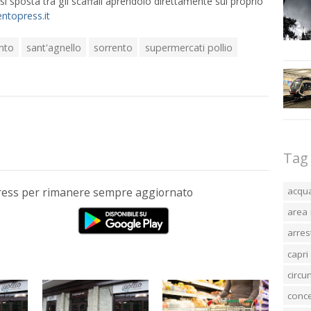
i sposta tra gli scaffali aprendolo direttamente sul proprio
ntopress.it
ento
sant'agnello
sorrento
supermercati pollio
Tag
acqu
Press per rimanere sempre aggiornato
area 
arres
capri
circ
conc