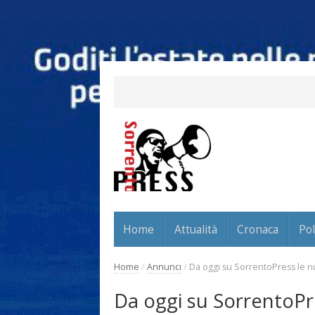
Home
Attualità
Cronaca
Pol
Home
/
Annunci
/
Da oggi su SorrentoPress le nu
Da oggi su SorrentoPre