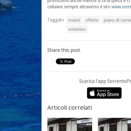
promozioni anche mentre si fa la spesa e ci s
cellulare sempre attraverso il sito
www.sorre
Taggato
maiori
offerte
piano di sorr
volantino
Share this post
Scarica l’app Sorrento
Articoli correlati