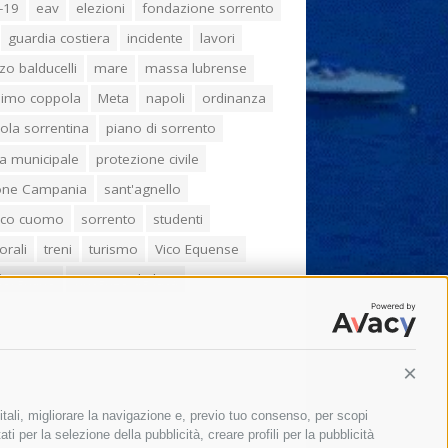
-19
eav
elezioni
fondazione sorrento
guardia costiera
incidente
lavori
zo balducelli
mare
massa lubrense
imo coppola
Meta
napoli
ordinanza
ola sorrentina
piano di sorrento
ia municipale
protezione civile
one Campania
sant'agnello
aco cuomo
sorrento
studenti
orali
treni
turismo
Vico Equense
 fiorentino
vincenzo de luca
Conti
itali, migliorare la navigazione e, previo tuo consenso, per scopi
ti per la selezione della pubblicità, creare profili per la pubblicità