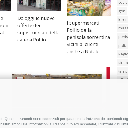
covid
gori
le
Da oggi le nuove
loren
I supermercati
ioni
offerte dei
mass
Pollio della
ati
supermercati della
penisola sorrentina
penis
catena Pollio
vicini ai clienti
poliz
anche a Natale
Regi
sind
temp
villa
i. Questi strumenti sono essenziali per garantire la fruizione dei contenuti dig
alità: archiviare informazioni su dispositivo e/o accedervi, utilizzare dati limita