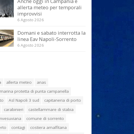
Anche oggi in Campania è
allerta meteo per temporali
improvvisi
6 Agosto 2026
Domani e sabato interrotta la
linea Eav Napoli-Sorrento
6 Agosto 2026
a
allerta meteo
anas
marina protetta di punta campanella
to
Asl Napoli 3 sud
capitaneria di porto
carabinieri
castellammare di stabia
umvesuviana
comune di sorrento
erto
contagi
costiera amalfitana