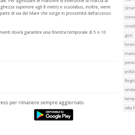
rale. Per agevolare le manovre di inversione di marcia di
ghezza superiore agli 8 metri) e scuolabus, inoltre, viene
circ
a parte di via del Mare che sorge in prossimità dell’accesso
conc
covid
terventi dovrà garantire una finestra temporale di 5 o 10
gori
loren
mass
penis
poliz
Regi
sind
temp
Press per rimanere sempre aggiornato
villa