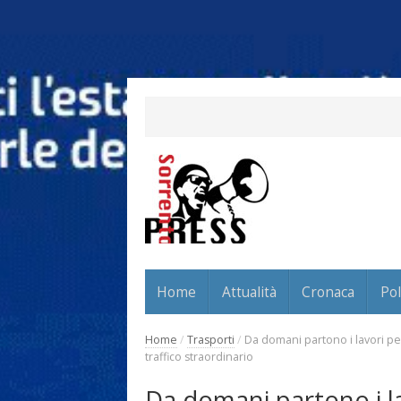
Home
Attualità
Cronaca
Pol
Home
/
Trasporti
/
Da domani partono i lavori pe
traffico straordinario
Da domani partono i l