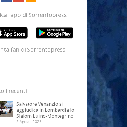
ica l’app di Sorrentopress
nta fan di Sorrentopress
coli recenti
Salvatore Venanzio si
aggiudica in Lombardia lo
Slalom Luino-Montegrino
8 Agosto 2026