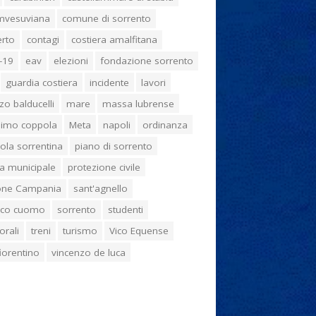
umvesuviana
comune di sorrento
erto
contagi
costiera amalfitana
-19
eav
elezioni
fondazione sorrento
guardia costiera
incidente
lavori
zo balducelli
mare
massa lubrense
imo coppola
Meta
napoli
ordinanza
ola sorrentina
piano di sorrento
ia municipale
protezione civile
one Campania
sant'agnello
aco cuomo
sorrento
studenti
orali
treni
turismo
Vico Equense
 fiorentino
vincenzo de luca