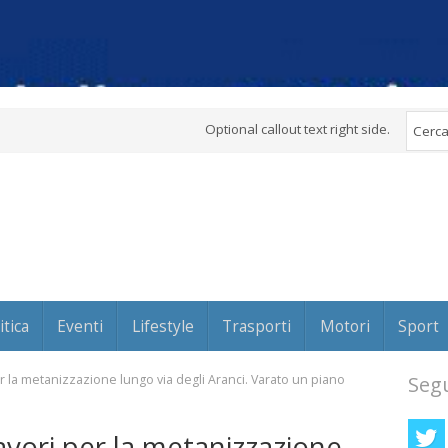
Optional callout text right side.
itica
Eventi
Lifestyle
Trasporti
Motori
Sport
r la metanizzazione lungo via degli Aranci. Varato un piano
Segu
avori per la metanizzazione