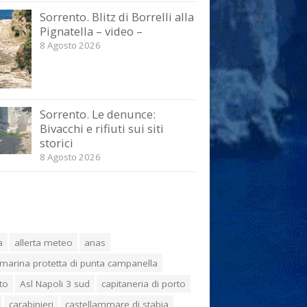
Sorrento. Blitz di Borrelli alla
Pignatella – video –
8 Agosto 2026
Sorrento. Le denunce:
Bivacchi e rifiuti sui siti
storici
8 Agosto 2026
a
allerta meteo
anas
marina protetta di punta campanella
to
Asl Napoli 3 sud
capitaneria di porto
carabinieri
castellammare di stabia