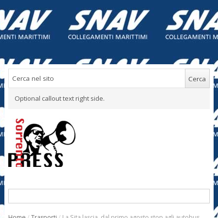
Optional callout text right side.
Home
/
Trasporti
/
La Sita lascia, dal primo agosto stop agli autobus