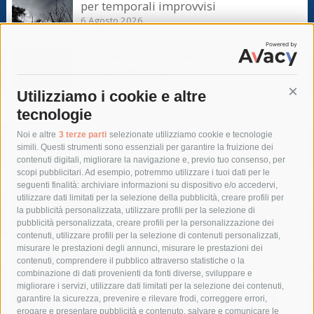
per temporali improvvisi
6 Agosto 2026
Domani e sabato interrotta la linea Eav
Napoli-Sorrento
6 Agosto 2026
Utilizziamo i cookie e altre
Cont
tecnologie
Tag
Noi e altre
3 terze parti
selezionate utilizziamo cookie e tecnologie
simili. Questi strumenti sono essenziali per garantire la fruizione dei
contenuti digitali, migliorare la navigazione e, previo tuo consenso, per
acqua
allerta meteo
anas
scopi pubblicitari. Ad esempio, potremmo utilizzare i tuoi dati per le
seguenti finalità: archiviare informazioni su dispositivo e/o accedervi,
area marina protetta di punta campanella
arresto
utilizzare dati limitati per la selezione della pubblicità, creare profili per
la pubblicità personalizzata, utilizzare profili per la selezione di
Asl Napoli 3 sud
capitaneria di porto
capri
carabinieri
pubblicità personalizzata, creare profili per la personalizzazione dei
castellammare di stabia
circumvesuviana
contenuti, utilizzare profili per la selezione di contenuti personalizzati,
misurare le prestazioni degli annunci, misurare le prestazioni dei
comune di sorrento
concerto
contagi
contenuti, comprendere il pubblico attraverso statistiche o la
combinazione di dati provenienti da fonti diverse, sviluppare e
costiera amalfitana
covid-19
eav
elezioni
migliorare i servizi, utilizzare dati limitati per la selezione dei contenuti,
fondazione sorrento
gori
guardia costiera
incidente
garantire la sicurezza, prevenire e rilevare frodi, correggere errori,
erogare e presentare pubblicità e contenuto, salvare e comunicare le