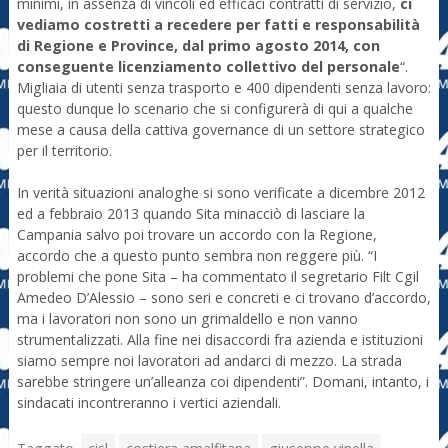
minimi, in assenza di vincoli ed efficaci contratti di servizio,
ci
vediamo costretti a recedere per fatti e responsabilità
di Regione e Province, dal primo agosto 2014, con
conseguente licenziamento collettivo del personale
“.
Migliaia di utenti senza trasporto e 400 dipendenti senza lavoro:
questo dunque lo scenario che si configurerà di qui a qualche
mese a causa della cattiva governance di un settore strategico
per il territorio.
In verità situazioni analoghe si sono verificate a dicembre 2012
ed a febbraio 2013 quando Sita minacciò di lasciare la
Campania salvo poi trovare un accordo con la Regione,
accordo che a questo punto sembra non reggere più. “I
problemi che pone Sita – ha commentato il segretario Filt Cgil
Amedeo D’Alessio – sono seri e concreti e ci trovano d’accordo,
ma i lavoratori non sono un grimaldello e non vanno
strumentalizzati. Alla fine nei disaccordi fra azienda e istituzioni
siamo sempre noi lavoratori ad andarci di mezzo. La strada
sarebbe stringere un’alleanza coi dipendenti”. Domani, intanto, i
sindacati incontreranno i vertici aziendali.