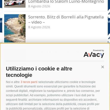
Lombardia lo Slalom Luino-Montegrino
8 Agosto 2026
Sorrento. Blitz di Borrelli alla Pignatella
– video –
8 Agosto 2026
Sorrento. Le denunce: Bivacchi e rifiuti
sui siti storici
8 Agosto 2026
Utilizziamo i cookie e altre
Cont
tecnologie
Tag
Noi e altre
3 terze parti
selezionate utilizziamo cookie e tecnologie
simili. Questi strumenti sono essenziali per garantire la fruizione dei
contenuti digitali, migliorare la navigazione e, previo tuo consenso, per
acqua
allerta meteo
anas
scopi pubblicitari. Ad esempio, potremmo utilizzare i tuoi dati per le
seguenti finalità: archiviare informazioni su dispositivo e/o accedervi,
area marina protetta di punta campanella
arresto
utilizzare dati limitati per la selezione della pubblicità, creare profili per
la pubblicità personalizzata, utilizzare profili per la selezione di
Asl Napoli 3 sud
capitaneria di porto
capri
carabinieri