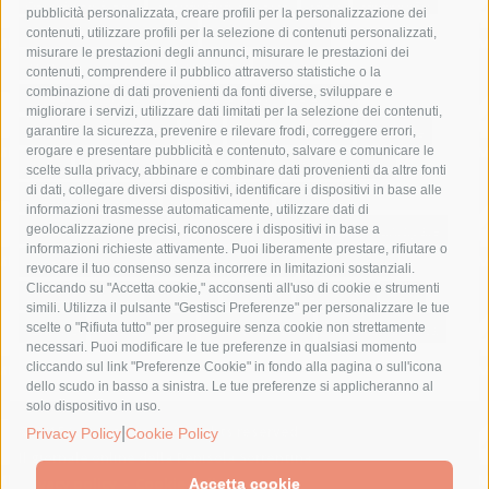
pubblicità personalizzata, creare profili per la personalizzazione dei
castellammare di stabia
circumvesuviana
contenuti, utilizzare profili per la selezione di contenuti personalizzati,
misurare le prestazioni degli annunci, misurare le prestazioni dei
comune di sorrento
concerto
contagi
contenuti, comprendere il pubblico attraverso statistiche o la
combinazione di dati provenienti da fonti diverse, sviluppare e
costiera amalfitana
covid-19
eav
elezioni
migliorare i servizi, utilizzare dati limitati per la selezione dei contenuti,
fondazione sorrento
gori
guardia costiera
incidente
garantire la sicurezza, prevenire e rilevare frodi, correggere errori,
erogare e presentare pubblicità e contenuto, salvare e comunicare le
lavori
lorenzo balducelli
mare
massa lubrense
scelte sulla privacy, abbinare e combinare dati provenienti da altre fonti
di dati, collegare diversi dispositivi, identificare i dispositivi in base alle
massimo coppola
Meta
napoli
ordinanza
informazioni trasmesse automaticamente, utilizzare dati di
penisola sorrentina
piano di sorrento
polizia municipale
geolocalizzazione precisi, riconoscere i dispositivi in base a
informazioni richieste attivamente. Puoi liberamente prestare, rifiutare o
protezione civile
Regione Campania
sant'agnello
revocare il tuo consenso senza incorrere in limitazioni sostanziali.
Cliccando su "Accetta cookie," acconsenti all'uso di cookie e strumenti
sindaco cuomo
sorrento
studenti
temporali
treni
simili. Utilizza il pulsante "Gestisci Preferenze" per personalizzare le tue
turismo
Vico Equense
villa fiorentino
vincenzo de luca
scelte o "Rifiuta tutto" per proseguire senza cookie non strettamente
necessari. Puoi modificare le tue preferenze in qualsiasi momento
cliccando sul link "Preferenze Cookie" in fondo alla pagina o sull'icona
dello scudo in basso a sinistra. Le tue preferenze si applicheranno al
solo dispositivo in uso.
© 2015 SorrentoPress. All rights reserved.
|
Privacy Policy
Cookie Policy
Il giornale online della Penisola Sorrentina
Privacy policy
-
Cookie Policy
Accetta cookie