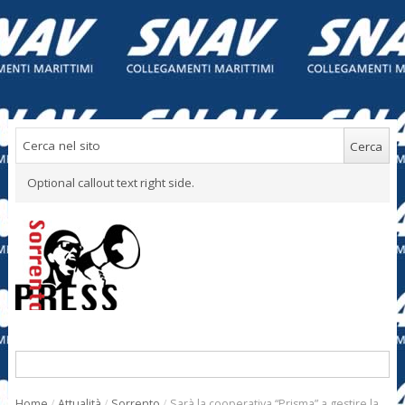
Optional callout text right side.
Home
/
Attualità
/
Sorrento
/
Sarà la cooperativa “Prisma” a gestire la