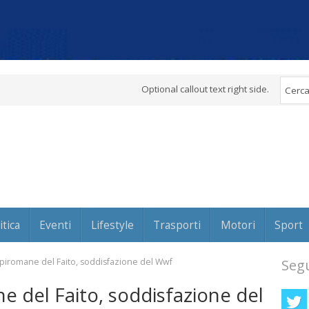
Optional callout text right side.
itica
Eventi
Lifestyle
Trasporti
Motori
Sport
iromane del Faito, soddisfazione del Wwf
Segu
 del Faito, soddisfazione del