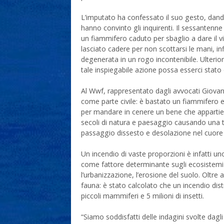
L’imputato ha confessato il suo gesto, dando 
hanno convinto gli inquirenti. Il sessantenne 
un fiammifero caduto per sbaglio a dare il v
lasciato cadere per non scottarsi le mani, i
degenerata in un rogo incontenibile. Ulterio
tale inspiegabile azione possa esserci sta
Al Wwf, rappresentato dagli avvocati Giovan
come parte civile: è bastato un fiammifero e
per mandare in cenere un bene che appartiene 
secoli di natura e paesaggio causando una tr
passaggio dissesto e desolazione nel cuore 
Un incendio di vaste proporzioni è infatti uno
come fattore determinante sugli ecosistemi g
l’urbanizzazione, l’erosione del suolo. Oltre
fauna: è stato calcolato che un incendio dist
piccoli mammiferi e 5 milioni di insetti.
“Siamo soddisfatti delle indagini svolte dagl