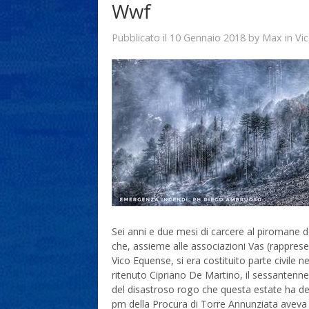
Wwf
10 Gennaio 2018
Max
Pubblicato il
by
in
Vi
Sei anni e due mesi di carcere al piromane de
che, assieme alle associazioni Vas (rappres
Vico Equense, si era costituito parte civile ne
ritenuto Cipriano De Martino, il sessantenne 
del disastroso rogo che questa estate ha dev
pm della Procura di Torre Annunziata aveva 