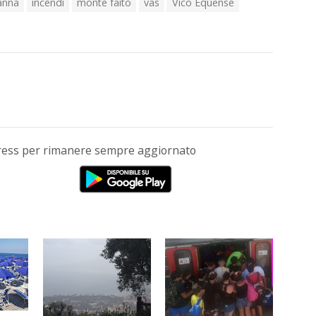
anna
incendi
monte faito
vas
Vico Equense
Press per rimanere sempre aggiornato