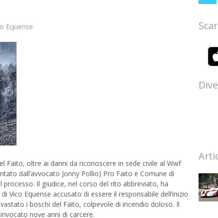
Scar
co Equense
Dive
Arti
l Faito, oltre ai danni da riconoscere in sede civile al Wwf
entato dall’avvocato Jonny Pollio) Pro Faito e Comune di
l processo. Il giudice, nel corso del rito abbreviato, ha
di Vico Equense accusato di essere il responsabile dell’inizio
astato i boschi del Faito, colpevole di incendio doloso. Il
invocato nove anni di carcere.