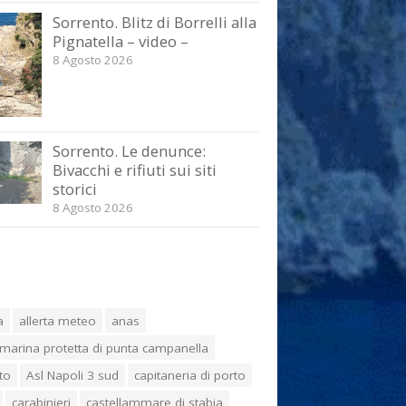
Sorrento. Blitz di Borrelli alla
Pignatella – video –
8 Agosto 2026
Sorrento. Le denunce:
Bivacchi e rifiuti sui siti
storici
8 Agosto 2026
a
allerta meteo
anas
marina protetta di punta campanella
to
Asl Napoli 3 sud
capitaneria di porto
carabinieri
castellammare di stabia