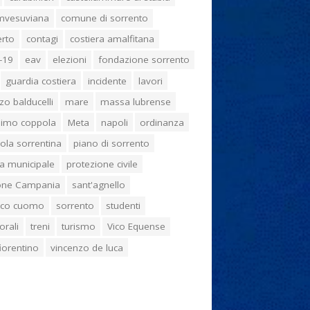
umvesuviana
comune di sorrento
erto
contagi
costiera amalfitana
-19
eav
elezioni
fondazione sorrento
guardia costiera
incidente
lavori
zo balducelli
mare
massa lubrense
imo coppola
Meta
napoli
ordinanza
ola sorrentina
piano di sorrento
ia municipale
protezione civile
one Campania
sant'agnello
aco cuomo
sorrento
studenti
orali
treni
turismo
Vico Equense
 fiorentino
vincenzo de luca