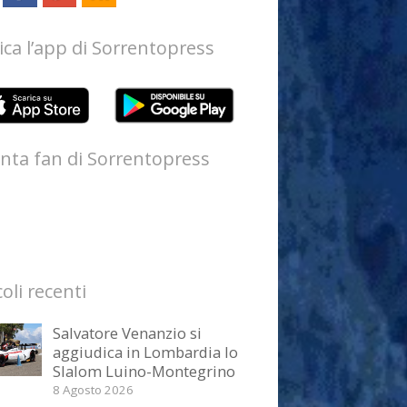
ica l’app di Sorrentopress
nta fan di Sorrentopress
coli recenti
Salvatore Venanzio si
aggiudica in Lombardia lo
Slalom Luino-Montegrino
8 Agosto 2026