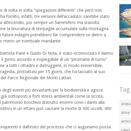
di volta in volta “spiegazioni differenti” che però non
ha fornito, infatti, tre versioni dell’accaduto: sarebbe stato
ia all’incendio, poi sempre un fiammifero ma stavolta
nfine la bruciatura di sterpaglie accumulate sulla montagna
ri future indagini potrebbero far comprendere se dietro a
to o meno un eventuale mandante.
battista Pane e Guido Di Nola, è stato riconosciuto il danno
 il gesto assurdo e inspiegabile di un “piromane di turno”
a tutti i cittadini e distruggere, in modo irreversibile,
agedia, protrattasi per 15 giorni, che ha lasciato al suo
del Parco Regionale dei Monti Lattari.
Tag
 degli eventi più devastanti per la biodiversità e agisce
ià sottoposti a forti stress ambientali come la siccità,
 al patrimonio boschivo distrutto enormi sono i danni alla
acqu
ruttivo in un ettaro può causare la morte di 300 uccelli, 400
area 
arres
i inquirenti e dall’esito del processo che ci auguriamo possa
capri