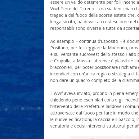
essere un valido deterrente per folli incendi
Wwf Terre del Tirreno – ma sia ben chiaro ta
tragedia del fuoco della scorsa estate che,
lunga siccità, ha devastato estese aree del nos
responsabili sono diverse e tutte da accerta
Ad esempio – continua d’Esposito – è docum
Positano, per festeggiare la Madonna, prov
e sul versante sud/ovest dello stesso Faito p
e Crapolla, a Massa Lubrense è plausibile che
bracconieri, per poter posizionare i richiami 
incendiari con un’unica regia o strategia di f
non dare un quadro completo della drammati
Il Wwf aveva inviato, proprio in piena emer
chiedendo pene esemplari contro gli incendia
l’intervento delle Prefetture laddove i comun
attraversate dal fuoco per fare in modo che 
le nuove edificazioni, la caccia e il pascolo; 
venatoria e decisi interventi strutturali per a