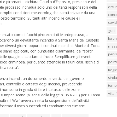
ari e piromani – dichiara Claudio d’Esposito, presidente del
circ
le processo individua solo uno dei tanti responsabili della
 complici condizioni meteorologiche caratterizzate da una
conc
tro territorio. Su tanti altri incendi le cause e i
covid
re.
gori
entato come i fuochi pirotecnici di Montepertuso, a
loren
ocarono un devastante incendio a Santa Maria del Castello
er diversi giorni; oppure i continui incendi di Monte di Torca
mass
 siano appiccati, con puntualità disarmante, dai “soliti”
penis
delle quaglie e cacciare di frodo. Semplificare gli eventi
poliz
uoco criminosa, per quanto attendile in taluni casi, rischia di
ca realtà”.
Regi
sind
genza incendi, un documento ai vertici del governo
ri, controllo e catasto degli incendi, prevedendo
temp
i non sono in grado di fare il catasto delle zone
villa
si impediscano (ai sensi della legge n. 353/200) per 10 anni
inoltre il Wwf aveva chiesto la sospensione dell’attività
ffrontare il rischio incendi ed i cambiamenti climatici.