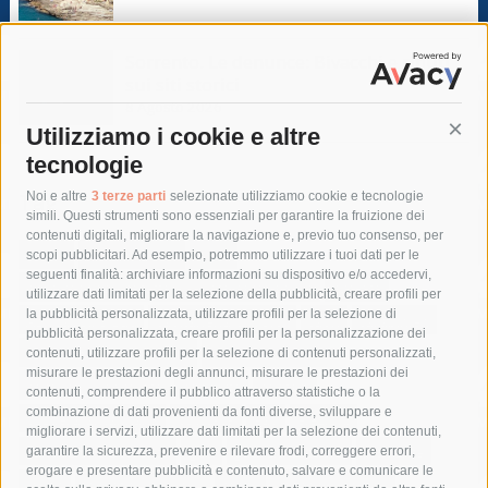
Sorrento. Le denunce: Bivacchi e rifiuti
sui siti storici
8 Agosto 2026
Utilizziamo i cookie e altre
Cont
tecnologie
Tag
Noi e altre
3 terze parti
selezionate utilizziamo cookie e tecnologie
simili. Questi strumenti sono essenziali per garantire la fruizione dei
contenuti digitali, migliorare la navigazione e, previo tuo consenso, per
acqua
allerta meteo
anas
scopi pubblicitari. Ad esempio, potremmo utilizzare i tuoi dati per le
seguenti finalità: archiviare informazioni su dispositivo e/o accedervi,
area marina protetta di punta campanella
arresto
utilizzare dati limitati per la selezione della pubblicità, creare profili per
la pubblicità personalizzata, utilizzare profili per la selezione di
Asl Napoli 3 sud
capitaneria di porto
capri
carabinieri
pubblicità personalizzata, creare profili per la personalizzazione dei
castellammare di stabia
circumvesuviana
contenuti, utilizzare profili per la selezione di contenuti personalizzati,
misurare le prestazioni degli annunci, misurare le prestazioni dei
comune di sorrento
concerto
contagi
contenuti, comprendere il pubblico attraverso statistiche o la
combinazione di dati provenienti da fonti diverse, sviluppare e
costiera amalfitana
covid-19
eav
elezioni
migliorare i servizi, utilizzare dati limitati per la selezione dei contenuti,
fondazione sorrento
gori
guardia costiera
incidente
garantire la sicurezza, prevenire e rilevare frodi, correggere errori,
erogare e presentare pubblicità e contenuto, salvare e comunicare le
lavori
lorenzo balducelli
mare
massa lubrense