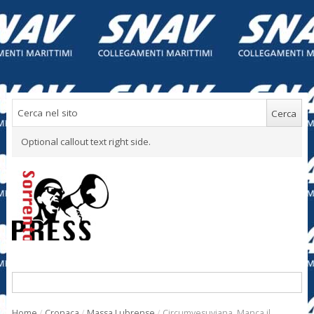
Optional callout text right side.
Home
/
Cronaca
/
Massa Lubrense
/
Circumvesuviana. Manca il