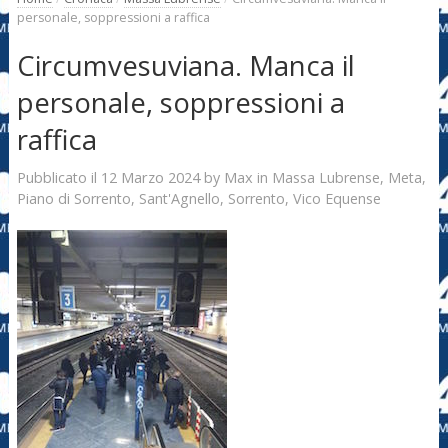
personale, soppressioni a raffica
Circumvesuviana. Manca il
personale, soppressioni a
raffica
12 Marzo 2024
Max
Pubblicato il
by
in
Massa Lubrense
,
Meta
,
Piano di Sorrento
,
Sant'Agnello
,
Sorrento
,
Vico Equense