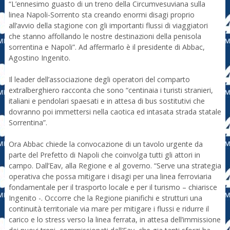
“L’ennesimo guasto di un treno della Circumvesuviana sulla
linea Napoli-Sorrento sta creando enormi disagi proprio
all’avvio della stagione con gli importanti flussi di viaggiatori
che stanno affollando le nostre destinazioni della penisola
sorrentina e Napoli”. Ad affermarlo è il presidente di Abbac,
Agostino Ingenito.
Il leader dell’associazione degli operatori del comparto
extralberghiero racconta che sono “centinaia i turisti stranieri,
italiani e pendolari spaesati e in attesa di bus sostitutivi che
dovranno poi immettersi nella caotica ed intasata strada statale
Sorrentina”.
Ora Abbac chiede la convocazione di un tavolo urgente da
parte del Prefetto di Napoli che coinvolga tutti gli attori in
campo. Dall’Eav, alla Regione e al governo. “Serve una strategia
operativa che possa mitigare i disagi per una linea ferroviaria
fondamentale per il trasporto locale e per il turismo – chiarisce
Ingenito -. Occorre che la Regione pianifichi e strutturi una
continuità territoriale via mare per mitigare i flussi e ridurre il
carico e lo stress verso la linea ferrata, in attesa dell’immissione