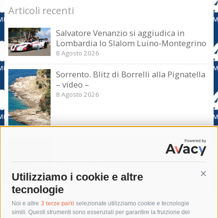
Articoli recenti
Salvatore Venanzio si aggiudica in
Lombardia lo Slalom Luino-Montegrino
8 Agosto 2026
Sorrento. Blitz di Borrelli alla Pignatella
– video –
8 Agosto 2026
Sorrento. Le denunce: Bivacchi e rifiuti
sui siti storici
8 Agosto 2026
Utilizziamo i cookie e altre
Cont
tecnologie
Tag
Noi e altre
3 terze parti
selezionate utilizziamo cookie e tecnologie
simili. Questi strumenti sono essenziali per garantire la fruizione dei