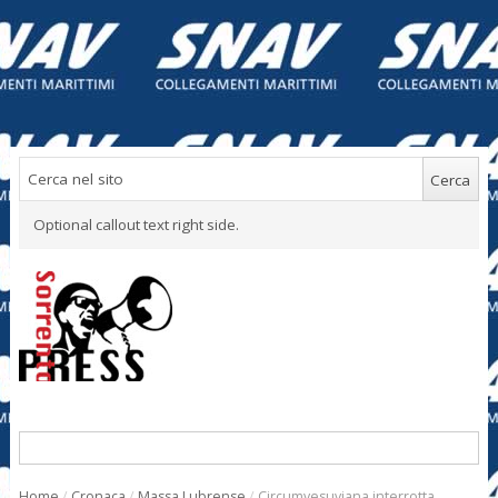
Optional callout text right side.
Home
/
Cronaca
/
Massa Lubrense
/
Circumvesuviana interrotta,