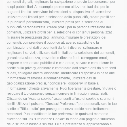
contenuti digitali, migliorare la navigazione e, previo tuo consenso, per
acqua
allerta meteo
anas
scopi pubblicitari. Ad esempio, potremmo utilizzare i tuoi dati per le
seguenti finalità: archiviare informazioni su dispositivo e/o accedervi,
area marina protetta di punta campanella
arresto
utilizzare dati limitati per la selezione della pubblicità, creare profili per
la pubblicità personalizzata, utilizzare profili per la selezione di
Asl Napoli 3 sud
capitaneria di porto
capri
carabinieri
pubblicità personalizzata, creare profili per la personalizzazione dei
castellammare di stabia
circumvesuviana
contenuti, utilizzare profili per la selezione di contenuti personalizzati,
misurare le prestazioni degli annunci, misurare le prestazioni dei
comune di sorrento
concerto
contagi
contenuti, comprendere il pubblico attraverso statistiche o la
combinazione di dati provenienti da fonti diverse, sviluppare e
costiera amalfitana
covid-19
eav
elezioni
migliorare i servizi, utilizzare dati limitati per la selezione dei contenuti,
fondazione sorrento
gori
guardia costiera
incidente
garantire la sicurezza, prevenire e rilevare frodi, correggere errori,
erogare e presentare pubblicità e contenuto, salvare e comunicare le
lavori
lorenzo balducelli
mare
massa lubrense
scelte sulla privacy, abbinare e combinare dati provenienti da altre fonti
di dati, collegare diversi dispositivi, identificare i dispositivi in base alle
massimo coppola
Meta
napoli
ordinanza
informazioni trasmesse automaticamente, utilizzare dati di
penisola sorrentina
piano di sorrento
polizia municipale
geolocalizzazione precisi, riconoscere i dispositivi in base a
informazioni richieste attivamente. Puoi liberamente prestare, rifiutare o
protezione civile
Regione Campania
sant'agnello
revocare il tuo consenso senza incorrere in limitazioni sostanziali.
Cliccando su "Accetta cookie," acconsenti all'uso di cookie e strumenti
sindaco cuomo
sorrento
studenti
temporali
treni
simili. Utilizza il pulsante "Gestisci Preferenze" per personalizzare le tue
turismo
Vico Equense
villa fiorentino
vincenzo de luca
scelte o "Rifiuta tutto" per proseguire senza cookie non strettamente
necessari. Puoi modificare le tue preferenze in qualsiasi momento
cliccando sul link "Preferenze Cookie" in fondo alla pagina o sull'icona
dello scudo in basso a sinistra. Le tue preferenze si applicheranno al