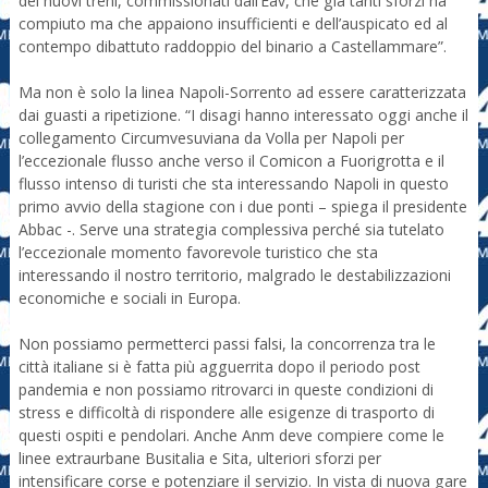
dei nuovi treni, commissionati dall’Eav, che gia tanti sforzi ha
compiuto ma che appaiono insufficienti e dell’auspicato ed al
contempo dibattuto raddoppio del binario a Castellammare”.
Ma non è solo la linea Napoli-Sorrento ad essere caratterizzata
dai guasti a ripetizione. “I disagi hanno interessato oggi anche il
collegamento Circumvesuviana da Volla per Napoli per
l’eccezionale flusso anche verso il Comicon a Fuorigrotta e il
flusso intenso di turisti che sta interessando Napoli in questo
primo avvio della stagione con i due ponti – spiega il presidente
Abbac -. Serve una strategia complessiva perché sia tutelato
l’eccezionale momento favorevole turistico che sta
interessando il nostro territorio, malgrado le destabilizzazioni
economiche e sociali in Europa.
Non possiamo permetterci passi falsi, la concorrenza tra le
città italiane si è fatta più agguerrita dopo il periodo post
pandemia e non possiamo ritrovarci in queste condizioni di
stress e difficoltà di rispondere alle esigenze di trasporto di
questi ospiti e pendolari. Anche Anm deve compiere come le
linee extraurbane Busitalia e Sita, ulteriori sforzi per
intensificare corse e potenziare il servizio. In vista di nuova gare