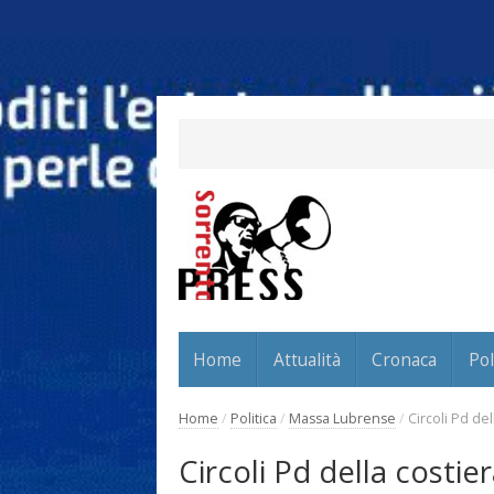
Home
Attualità
Cronaca
Pol
Home
/
Politica
/
Massa Lubrense
/
Circoli Pd del
Circoli Pd della costier