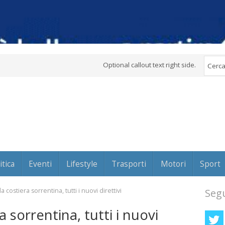
Optional callout text right side.
itica
Eventi
Lifestyle
Trasporti
Motori
Sport
la costiera sorrentina, tutti i nuovi direttivi
Segu
a sorrentina, tutti i nuovi