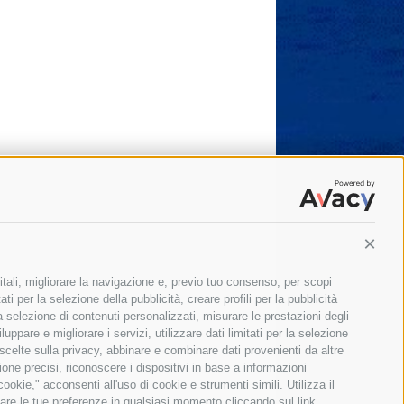
Conti
itali, migliorare la navigazione e, previo tuo consenso, per scopi
ti per la selezione della pubblicità, creare profili per la pubblicità
 la selezione di contenuti personalizzati, misurare le prestazioni degli
ppare e migliorare i servizi, utilizzare dati limitati per la selezione
 scelte sulla privacy, abbinare e combinare dati provenienti da altre
zione precisi, riconoscere i dispositivi in base a informazioni
okie," acconsenti all'uso di cookie e strumenti simili. Utilizza il
are le tue preferenze in qualsiasi momento cliccando sul link