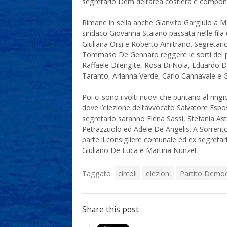
segretario Dem dell’area costiera e compon
Rimane in sella anche Gianvito Gargiulo a Ma
sindaco Giovanna Staiano passata nelle fila d
Giuliana Orsi e Roberto Amitrano. Segretar
Tommaso De Gennaro reggere le sorti del pa
Raffaele Dilengite, Rosa Di Nola, Eduardo
Taranto, Arianna Verde, Carlo Cannavale e 
Poi ci sono i volti nuovi che puntano al rin
dove l’elezione dell’avvocato Salvatore Espo
segretario saranno Elena Sassi, Stefania Ast
Petrazzuolo ed Adele De Angelis. A Sorrento,
parte il consigliere comunale ed ex segreta
Giuliano De Luca e Martina Nunzet.
Taggato
circoli
elezioni
Partito Democ
Share this post