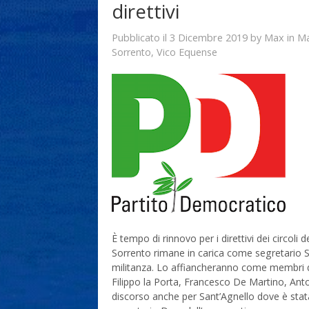
direttivi
3 Dicembre 2019
Max
Pubblicato il
by
in
Ma
Sorrento
,
Vico Equense
È tempo di rinnovo per i direttivi dei circoli 
Sorrento rimane in carica come segretario S
militanza. Lo affiancheranno come membri de
Filippo la Porta, Francesco De Martino, Anto
discorso anche per Sant’Agnello dove è stat