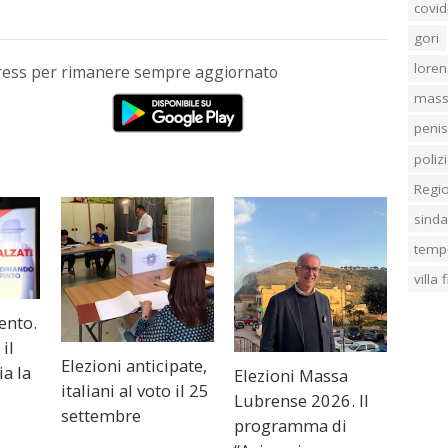
covid
gori
loren
Press per rimanere sempre aggiornato
mass
penis
poliz
Regi
sind
temp
villa
ento.
il
Elezioni anticipate,
a la
Elezioni Massa
italiani al voto il 25
Lubrense 2026. Il
settembre
programma di