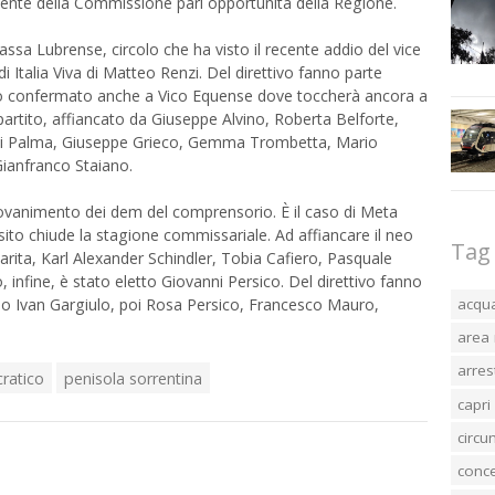
ente della Commissione pari opportunità della Regione.
ssa Lubrense, circolo che ha visto il recente addio del vice
i Italia Viva di Matteo Renzi. Del direttivo fanno parte
io confermato anche a Vico Equense dove toccherà ancora a
rtito, affiancato da Giuseppe Alvino, Roberta Belforte,
 Di Palma, Giuseppe Grieco, Gemma Trombetta, Mario
Gianfranco Staiano.
giovanimento dei dem del comprensorio. È il caso di Meta
sito chiude la stagione commissariale. Ad affiancare il neo
Tag
arita, Karl Alexander Schindler, Tobia Cafiero, Pasquale
 infine, è stato eletto Giovanni Persico. Del direttivo fanno
rio Ivan Gargiulo, poi Rosa Persico, Francesco Mauro,
acqu
area 
arres
ratico
penisola sorrentina
capri
circ
conc