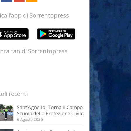
ica l’app di Sorrentopress
nta fan di Sorrentopress
coli recenti
Sant’Agnello. Torna il Campo
Scuola della Protezione Civile
6 Agosto 2026