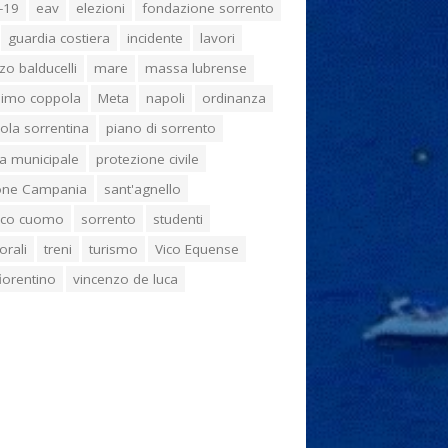
-19
eav
elezioni
fondazione sorrento
guardia costiera
incidente
lavori
zo balducelli
mare
massa lubrense
imo coppola
Meta
napoli
ordinanza
ola sorrentina
piano di sorrento
ia municipale
protezione civile
one Campania
sant'agnello
aco cuomo
sorrento
studenti
orali
treni
turismo
Vico Equense
 fiorentino
vincenzo de luca