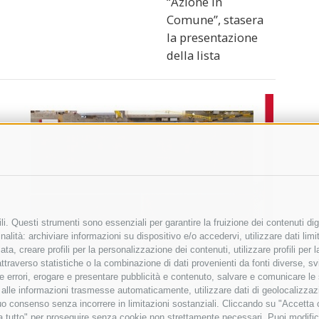
“Azione in
Comune”, stasera
la presentazione
della lista
i. Questi strumenti sono essenziali per garantire la fruizione dei contenuti dig
alità: archiviare informazioni su dispositivo e/o accedervi, utilizzare dati limita
zata, creare profili per la personalizzazione dei contenuti, utilizzare profili per
raverso statistiche o la combinazione di dati provenienti da fonti diverse, svilu
ere errori, erogare e presentare pubblicità e contenuto, salvare e comunicare le
base alle informazioni trasmesse automaticamente, utilizzare dati di geolocalizza
tuo consenso senza incorrere in limitazioni sostanziali. Cliccando su "Accetta co
ta tutto" per proseguire senza cookie non strettamente necessari. Puoi modific