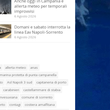
Anche oggi in Campania è
allerta meteo per temporali
improvvisi
6 Agosto 2026
Domani e sabato interrotta la
linea Eav Napoli-Sorrento
6 Agosto 2026
a
allerta meteo
anas
marina protetta di punta campanella
to
Asl Napoli 3 sud
capitaneria di porto
carabinieri
castellammare di stabia
umvesuviana
comune di sorrento
erto
contagi
costiera amalfitana