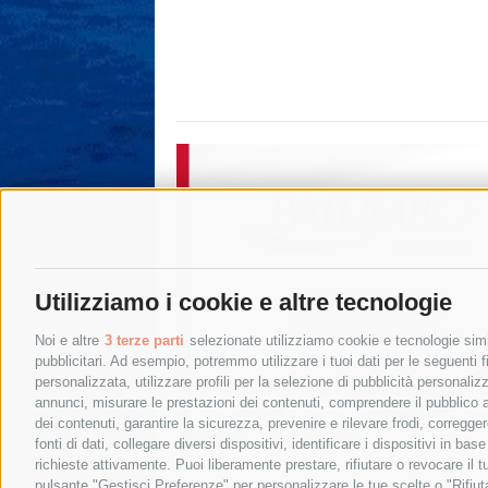
Utilizziamo i cookie e altre tecnologie
Noi e altre
3 terze parti
selezionate utilizziamo cookie e tecnologie simil
pubblicitari. Ad esempio, potremmo utilizzare i tuoi dati per le seguenti fin
personalizzata, utilizzare profili per la selezione di pubblicità personaliz
annunci, misurare le prestazioni dei contenuti, comprendere il pubblico att
dei contenuti, garantire la sicurezza, prevenire e rilevare frodi, corregg
fonti di dati, collegare diversi dispositivi, identificare i dispositivi in 
richieste attivamente. Puoi liberamente prestare, rifiutare o revocare il 
pulsante "Gestisci Preferenze" per personalizzare le tue scelte o "Rifiu