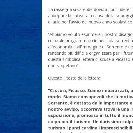
La rassegna si sarebbe dovuta concludere il
anticipare la chiusura a causa della sopragg
di aule per l’avvio del nuovo anno scolastico
“Abbiamo voluto esprimere il nostro disagio 
culturale programmato in penisola sorrentin
all’economia e all’immagine di Sorrento e dei
rendendo più difficile organizzare per il futur
questa simbolica lettera di scuse a Picasso
non si ripetano“.
Questo il testo della lettera:
“Ci scusi, Picasso. Siamo imbarazzati, 
modo. Siamo consapevoli che la motivaz
Sorrento, è dettata dalla importante es
nostro avviso, occorreva trovare una i
esposizione, promossa in tutto il mond
colpo per il turismo. Un durissimo colp
turismo i punti cardinali imprescindibili