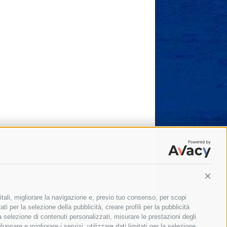
Conti
itali, migliorare la navigazione e, previo tuo consenso, per scopi
ti per la selezione della pubblicità, creare profili per la pubblicità
 la selezione di contenuti personalizzati, misurare le prestazioni degli
ppare e migliorare i servizi, utilizzare dati limitati per la selezione