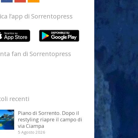
ica l’app di Sorrentopress
nta fan di Sorrentopress
coli recenti
Piano di Sorrento. Dopo il
restyling riapre il campo di
via Ciampa
5 Agosto 2026