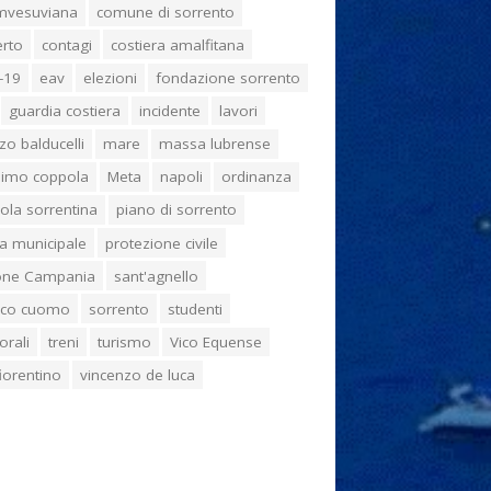
umvesuviana
comune di sorrento
erto
contagi
costiera amalfitana
-19
eav
elezioni
fondazione sorrento
guardia costiera
incidente
lavori
zo balducelli
mare
massa lubrense
imo coppola
Meta
napoli
ordinanza
ola sorrentina
piano di sorrento
ia municipale
protezione civile
one Campania
sant'agnello
aco cuomo
sorrento
studenti
orali
treni
turismo
Vico Equense
 fiorentino
vincenzo de luca