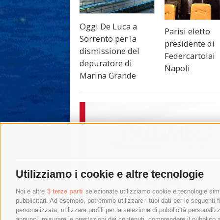
Oggi De Luca a
Parisi eletto
Sorrento per la
presidente di
dismissione del
Federcartolai
depuratore di
Napoli
Marina Grande
Utilizziamo i cookie e altre tecnologie
Noi e altre
3 terze parti
selezionate utilizziamo cookie e tecnologie simil
pubblicitari. Ad esempio, potremmo utilizzare i tuoi dati per le seguenti fin
personalizzata, utilizzare profili per la selezione di pubblicità personaliz
annunci, misurare le prestazioni dei contenuti, comprendere il pubblico att