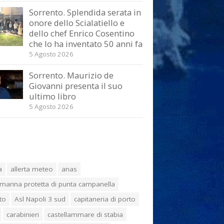
Sorrento. Splendida serata in
onore dello Scialatiello e
dello chef Enrico Cosentino
che lo ha inventato 50 anni fa
5 Agosto 2026
Sorrento. Maurizio de
Giovanni presenta il suo
ultimo libro
5 Agosto 2026
a
allerta meteo
anas
marina protetta di punta campanella
to
Asl Napoli 3 sud
capitaneria di porto
carabinieri
castellammare di stabia