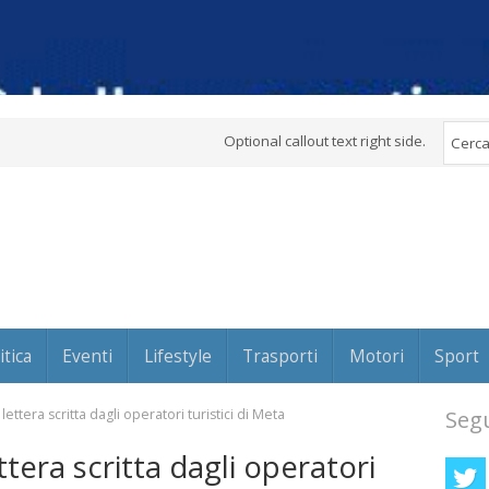
Optional callout text right side.
itica
Eventi
Lifestyle
Trasporti
Motori
Sport
 lettera scritta dagli operatori turistici di Meta
Segu
ettera scritta dagli operatori