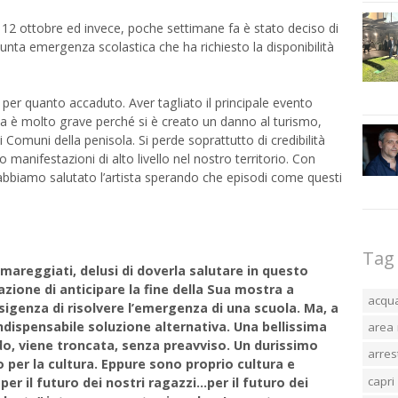
 12 ottobre ed invece, poche settimane fa è stato deciso di
iunta emergenza scolastica che ha richiesto la disponibilità
.
per quanto accaduto. Aver tagliato il principale evento
a è molto grave perché si è creato un danno al turismo,
 Comuni della penisola. Si perde soprattutto di credibilità
o manifestazioni di alto livello nel nostro territorio. Con
 abbiamo salutato l’artista sperando che episodi come questi
Tag
amareggiati, delusi di doverla salutare in questo
ione di anticipare la fine della Sua mostra a
acqu
igenza di risolvere l’emergenza di una scuola. Ma, a
ndispensabile soluzione alternativa. Una bellissima
area 
o, viene troncata, senza preavviso. Un durissimo
arres
o per la cultura. Eppure sono proprio cultura e
capri
 per il futuro dei nostri ragazzi…per il futuro dei