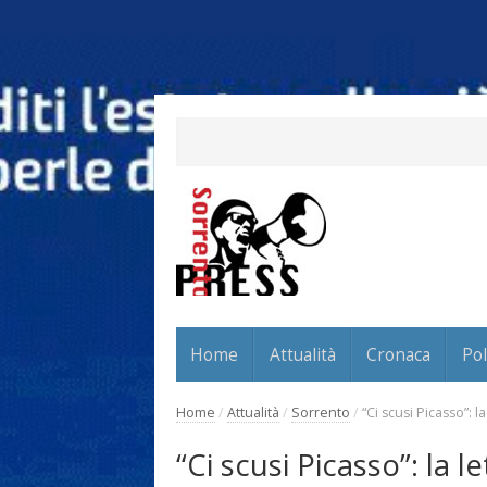
Home
Attualità
Cronaca
Pol
Home
/
Attualità
/
Sorrento
/
“Ci scusi Picasso”: la
“Ci scusi Picasso”: la l