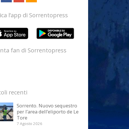
ica l’app di Sorrentopress
nta fan di Sorrentopress
coli recenti
Sorrento. Nuovo sequestro
per l’area dell’eliporto de Le
Tore
7 Agosto 2026