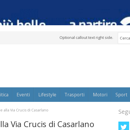
Optional callout text right side.
itica
Eventi
Lifestyle
Trasporti
Motori
Sport
e alla Via Crucis di Casarlano
Segu
lla Via Crucis di Casarlano