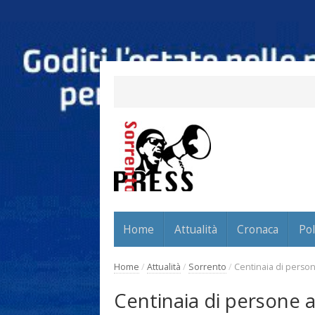
Home
Attualità
Cronaca
Pol
Home
/
Attualità
/
Sorrento
/
Centinaia di person
Centinaia di persone a