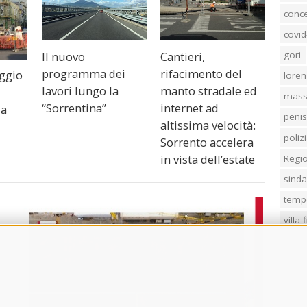
conc
covid
Il nuovo
Cantieri,
gori
programma dei
rifacimento del
aggio
loren
lavori lungo la
manto stradale ed
mass
“Sorrentina”
internet ad
za
penis
altissima velocità:
poliz
Sorrento accelera
in vista dell’estate
Regi
sind
temp
villa