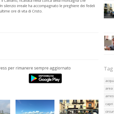
, il Calvario, ricavata nella conca della montagna che
 Un silenzio irreale ha accompagnato le preghiere dei fedeli
ultime ore di vita di Cristo.
Press per rimanere sempre aggiornato
Tag
acqu
area 
arres
capri
circ