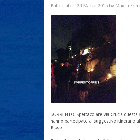
29 Marzo 2015
Max
Pubblicato il
by
in
Sorr
SORRENTO. Spettacolare Via Crucis questa se
hanno partecipato al suggestivo itinerario al
Biase.