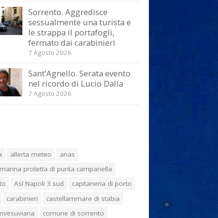
Sorrento. Aggredisce
sessualmente una turista e
le strappa il portafogli,
fermato dai carabinieri
7 Agosto 2026
Sant’Agnello. Serata evento
nel ricordo di Lucio Dalla
7 Agosto 2026
a
allerta meteo
anas
marina protetta di punta campanella
to
Asl Napoli 3 sud
capitaneria di porto
carabinieri
castellammare di stabia
umvesuviana
comune di sorrento