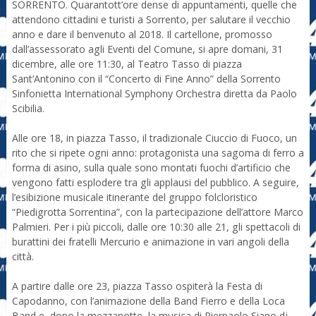
SORRENTO. Quarantott’ore dense di appuntamenti, quelle che
attendono cittadini e turisti a Sorrento, per salutare il vecchio
anno e dare il benvenuto al 2018.
Il cartellone, promosso
dall’assessorato agli Eventi del Comune, si apre domani, 31
dicembre, alle ore 11:30, al Teatro Tasso di piazza
Sant’Antonino con il “Concerto di Fine Anno” della Sorrento
Sinfonietta International Symphony Orchestra diretta da Paolo
Scibilia.
Alle ore 18, in piazza Tasso, il tradizionale Ciuccio di Fuoco, un
rito che si ripete ogni anno: protagonista una sagoma di ferro a
forma di asino, sulla quale sono montati fuochi d’artificio che
vengono fatti esplodere tra gli applausi del pubblico. A seguire,
l’esibizione musicale itinerante del gruppo folcloristico
“Piedigrotta Sorrentina”, con la partecipazione dell’attore Marco
Palmieri. Per i più piccoli, dalle ore 10:30 alle 21, gli spettacoli di
burattini dei fratelli Mercurio e animazione in vari angoli della
città.
A partire dalle ore 23, piazza Tasso ospiterà la Festa di
Capodanno, con l’animazione della Band Fierro e della Loca
Band e, dopo la mezzanotte, la musica di Pierpaolo Siano dj