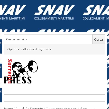
Optional callout text right side.
Home
/
Attualità
/
Sorrento
/
Capodanno, due giorni di eventi a