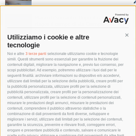
Piano di Sorrento. Dopo il restyling
riapre il campo di via Ciampa
5 Agosto 2026
Utilizziamo i cookie e altre
Cont
tecnologie
Tag
Noi e altre
3 terze parti
selezionate utilizziamo cookie e tecnologie
simili. Questi strumenti sono essenziali per garantire la fruizione dei
contenuti digitali, migliorare la navigazione e, previo tuo consenso, per
acqua
allerta meteo
anas
scopi pubblicitari. Ad esempio, potremmo utilizzare i tuoi dati per le
seguenti finalità: archiviare informazioni su dispositivo e/o accedervi,
area marina protetta di punta campanella
arresto
utilizzare dati limitati per la selezione della pubblicità, creare profili per
la pubblicità personalizzata, utilizzare profili per la selezione di
Asl Napoli 3 sud
capitaneria di porto
capri
carabinieri
pubblicità personalizzata, creare profili per la personalizzazione dei
castellammare di stabia
circumvesuviana
contenuti, utilizzare profili per la selezione di contenuti personalizzati,
misurare le prestazioni degli annunci, misurare le prestazioni dei
comune di sorrento
concerto
contagi
contenuti, comprendere il pubblico attraverso statistiche o la
combinazione di dati provenienti da fonti diverse, sviluppare e
costiera amalfitana
covid-19
eav
elezioni
migliorare i servizi, utilizzare dati limitati per la selezione dei contenuti,
fondazione sorrento
gori
guardia costiera
incidente
garantire la sicurezza, prevenire e rilevare frodi, correggere errori,
erogare e presentare pubblicità e contenuto, salvare e comunicare le
lavori
lorenzo balducelli
mare
massa lubrense
scelte sulla privacy, abbinare e combinare dati provenienti da altre fonti