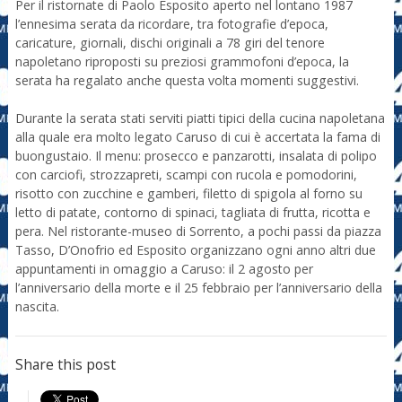
Per il ristornate di Paolo Esposito aperto nel lontano 1987
l’ennesima serata da ricordare, tra fotografie d’epoca,
caricature, giornali, dischi originali a 78 giri del tenore
napoletano riproposti su preziosi grammofoni d’epoca, la
serata ha regalato anche questa volta momenti suggestivi.
Durante la serata stati serviti piatti tipici della cucina napoletana
alla quale era molto legato Caruso di cui è accertata la fama di
buongustaio. Il menu: prosecco e panzarotti, insalata di polipo
con carciofi, strozzapreti, scampi con rucola e pomodorini,
risotto con zucchine e gamberi, filetto di spigola al forno su
letto di patate, contorno di spinaci, tagliata di frutta, ricotta e
pera. Nel ristorante-museo di Sorrento, a pochi passi da piazza
Tasso, D’Onofrio ed Esposito organizzano ogni anno altri due
appuntamenti in omaggio a Caruso: il 2 agosto per
l’anniversario della morte e il 25 febbraio per l’anniversario della
nascita.
Share this post