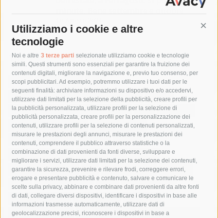
dell’estate, a Ferragosto si punta sul last
minute. Bene settembre e ottobre
10 Agosto 2026
Utilizziamo i cookie e altre
Cont
tecnologie
Tag
Noi e altre
3 terze parti
selezionate utilizziamo cookie e tecnologie
simili. Questi strumenti sono essenziali per garantire la fruizione dei
contenuti digitali, migliorare la navigazione e, previo tuo consenso, per
acqua
allerta meteo
anas
scopi pubblicitari. Ad esempio, potremmo utilizzare i tuoi dati per le
seguenti finalità: archiviare informazioni su dispositivo e/o accedervi,
area marina protetta di punta campanella
arresto
utilizzare dati limitati per la selezione della pubblicità, creare profili per
la pubblicità personalizzata, utilizzare profili per la selezione di
Asl Napoli 3 sud
capitaneria di porto
capri
carabinieri
pubblicità personalizzata, creare profili per la personalizzazione dei
castellammare di stabia
circumvesuviana
contenuti, utilizzare profili per la selezione di contenuti personalizzati,
misurare le prestazioni degli annunci, misurare le prestazioni dei
comune di sorrento
concerto
contagi
contenuti, comprendere il pubblico attraverso statistiche o la
combinazione di dati provenienti da fonti diverse, sviluppare e
costiera amalfitana
covid-19
eav
elezioni
migliorare i servizi, utilizzare dati limitati per la selezione dei contenuti,
fondazione sorrento
gori
guardia costiera
incidente
garantire la sicurezza, prevenire e rilevare frodi, correggere errori,
erogare e presentare pubblicità e contenuto, salvare e comunicare le
lavori
lorenzo balducelli
mare
massa lubrense
scelte sulla privacy, abbinare e combinare dati provenienti da altre fonti
di dati, collegare diversi dispositivi, identificare i dispositivi in base alle
massimo coppola
Meta
napoli
ordinanza
informazioni trasmesse automaticamente, utilizzare dati di
penisola sorrentina
piano di sorrento
polizia municipale
geolocalizzazione precisi, riconoscere i dispositivi in base a