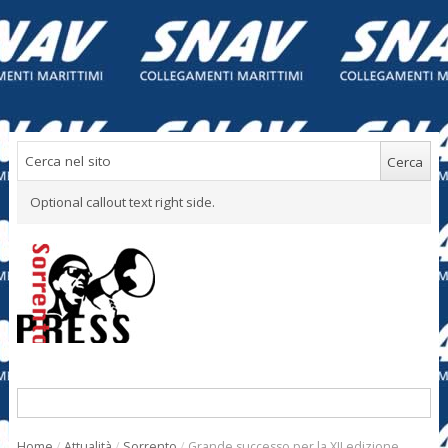
Optional callout text right side.
Home
/
Attualità
/
Sorrento
/
Grande successo per la XII edizione