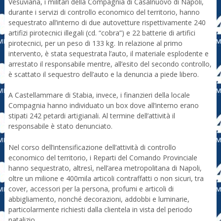
Vesuviana, i militari della Compagnia di Casalnuovo di Napoli,
durante i servizi di controllo economico del territorio, hanno
sequestrato all’interno di due autovetture rispettivamente 240
artifizi pirotecnici illegali (cd. “cobra”) e 22 batterie di artifici
pirotecnici, per un peso di 133 kg. In relazione al primo
intervento, è stata sequestrata l’auto, il materiale esplodente e
arrestato il responsabile mentre, all’esito del secondo controllo,
è scattato il sequestro dell’auto e la denuncia a piede libero.
A Castellammare di Stabia, invece, i finanzieri della locale
Compagnia hanno individuato un box dove all’interno erano
stipati 242 petardi artigianali. Al termine dell’attività il
responsabile è stato denunciato.
Nel corso dell’intensificazione dell’attività di controllo
economico del territorio, i Reparti del Comando Provinciale
hanno sequestrato, altresì, nell’area metropolitana di Napoli,
oltre un milione e 400mila articoli contraffatti o non sicuri, tra
cover, accessori per la persona, profumi e articoli di
abbigliamento, nonché decorazioni, addobbi e luminarie,
particolarmente richiesti dalla clientela in vista del periodo
natalizio.