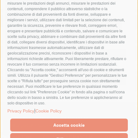
misurare le prestazioni degli annunci, misurare le prestazioni dei
comune di sorrento
concerto
contagi
contenuti, comprendere il pubblico attraverso statistiche o la
combinazione di dati provenienti da fonti diverse, sviluppare e
costiera amalfitana
covid-19
eav
elezioni
migliorare i servizi, utilizzare dati limitati per la selezione dei contenuti,
fondazione sorrento
gori
guardia costiera
incidente
garantire la sicurezza, prevenire e rilevare frodi, correggere errori,
erogare e presentare pubblicità e contenuto, salvare e comunicare le
lavori
lorenzo balducelli
mare
massa lubrense
scelte sulla privacy, abbinare e combinare dati provenienti da altre fonti
di dati, collegare diversi dispositivi, identificare i dispositivi in base alle
massimo coppola
Meta
napoli
ordinanza
informazioni trasmesse automaticamente, utilizzare dati di
penisola sorrentina
piano di sorrento
polizia municipale
geolocalizzazione precisi, riconoscere i dispositivi in base a
informazioni richieste attivamente. Puoi liberamente prestare, rifiutare o
protezione civile
Regione Campania
sant'agnello
revocare il tuo consenso senza incorrere in limitazioni sostanziali.
Cliccando su "Accetta cookie," acconsenti all'uso di cookie e strumenti
sindaco cuomo
sorrento
studenti
temporali
treni
simili. Utilizza il pulsante "Gestisci Preferenze" per personalizzare le tue
turismo
Vico Equense
villa fiorentino
vincenzo de luca
scelte o "Rifiuta tutto" per proseguire senza cookie non strettamente
necessari. Puoi modificare le tue preferenze in qualsiasi momento
cliccando sul link "Preferenze Cookie" in fondo alla pagina o sull'icona
dello scudo in basso a sinistra. Le tue preferenze si applicheranno al
solo dispositivo in uso.
© 2015 SorrentoPress. All rights reserved.
|
Privacy Policy
Cookie Policy
Il giornale online della Penisola Sorrentina
Privacy policy
-
Cookie Policy
Accetta cookie