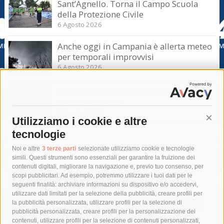
Sant’Agnello. Torna il Campo Scuola
della Protezione Civile
6 Agosto 2026
Anche oggi in Campania è allerta meteo
per temporali improvvisi
6 Agosto 2026
Domani e sabato interrotta la linea Eav
Napoli-Sorrento
6 Agosto 2026
Utilizziamo i cookie e altre
Cont
tecnologie
Tag
Noi e altre
3 terze parti
selezionate utilizziamo cookie e tecnologie
simili. Questi strumenti sono essenziali per garantire la fruizione dei
contenuti digitali, migliorare la navigazione e, previo tuo consenso, per
acqua
allerta meteo
anas
scopi pubblicitari. Ad esempio, potremmo utilizzare i tuoi dati per le
seguenti finalità: archiviare informazioni su dispositivo e/o accedervi,
area marina protetta di punta campanella
arresto
utilizzare dati limitati per la selezione della pubblicità, creare profili per
la pubblicità personalizzata, utilizzare profili per la selezione di
Asl Napoli 3 sud
capitaneria di porto
capri
carabinieri
pubblicità personalizzata, creare profili per la personalizzazione dei
castellammare di stabia
circumvesuviana
contenuti, utilizzare profili per la selezione di contenuti personalizzati,