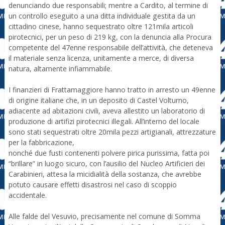
denunciando due responsabili; mentre a Cardito, al termine di
un controllo eseguito a una ditta individuale gestita da un
cittadino cinese, hanno sequestrato oltre 121mila articoli
pirotecnici, per un peso di 219 kg, con la denuncia alla Procura
competente del 47enne responsabile dell’attività, che deteneva
il materiale senza licenza, unitamente a merce, di diversa
natura, altamente infiammabile.
I finanzieri di Frattamaggiore hanno tratto in arresto un 49enne
di origine italiane che, in un deposito di Castel Volturno,
adiacente ad abitazioni civili, aveva allestito un laboratorio di
produzione di artifizi pirotecnici illegali. All’interno del locale
sono stati sequestrati oltre 20mila pezzi artigianali, attrezzature
per la fabbricazione,
nonché due fusti contenenti polvere pirica purissima, fatta poi
“brillare” in luogo sicuro, con l’ausilio del Nucleo Artificieri dei
Carabinieri, attesa la micidialità della sostanza, che avrebbe
potuto causare effetti disastrosi nel caso di scoppio
accidentale.
Alle falde del Vesuvio, precisamente nel comune di Somma