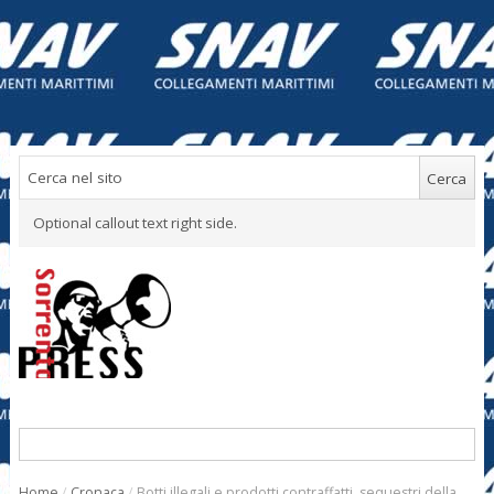
Optional callout text right side.
Home
/
Cronaca
/
Botti illegali e prodotti contraffatti, sequestri della