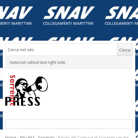
Optional callout text right side.
Home
/
Attualità
/
Sorrento
/
Bando del Comune di Sorrento per tre