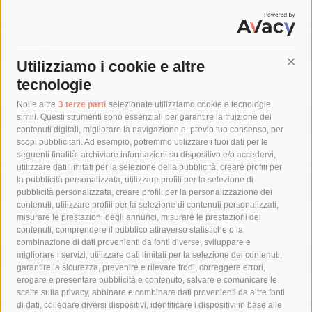
– video –
8 Agosto 2026
Utilizziamo i cookie e altre
Cont
tecnologie
Tag
Noi e altre
3 terze parti
selezionate utilizziamo cookie e tecnologie
simili. Questi strumenti sono essenziali per garantire la fruizione dei
contenuti digitali, migliorare la navigazione e, previo tuo consenso, per
acqua
allerta meteo
anas
scopi pubblicitari. Ad esempio, potremmo utilizzare i tuoi dati per le
seguenti finalità: archiviare informazioni su dispositivo e/o accedervi,
area marina protetta di punta campanella
arresto
utilizzare dati limitati per la selezione della pubblicità, creare profili per
la pubblicità personalizzata, utilizzare profili per la selezione di
Asl Napoli 3 sud
capitaneria di porto
capri
carabinieri
pubblicità personalizzata, creare profili per la personalizzazione dei
castellammare di stabia
circumvesuviana
contenuti, utilizzare profili per la selezione di contenuti personalizzati,
misurare le prestazioni degli annunci, misurare le prestazioni dei
comune di sorrento
concerto
contagi
contenuti, comprendere il pubblico attraverso statistiche o la
combinazione di dati provenienti da fonti diverse, sviluppare e
costiera amalfitana
covid-19
eav
elezioni
migliorare i servizi, utilizzare dati limitati per la selezione dei contenuti,
fondazione sorrento
gori
guardia costiera
incidente
garantire la sicurezza, prevenire e rilevare frodi, correggere errori,
erogare e presentare pubblicità e contenuto, salvare e comunicare le
lavori
lorenzo balducelli
mare
massa lubrense
scelte sulla privacy, abbinare e combinare dati provenienti da altre fonti
di dati, collegare diversi dispositivi, identificare i dispositivi in base alle
massimo coppola
Meta
napoli
ordinanza