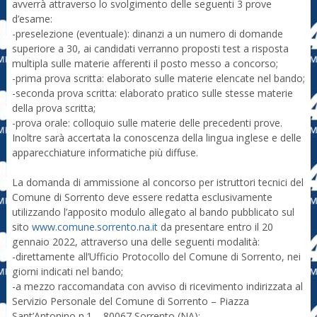
avverrà attraverso lo svolgimento delle seguenti 3 prove
d’esame:
-preselezione (eventuale): dinanzi a un numero di domande
superiore a 30, ai candidati verranno proposti test a risposta
multipla sulle materie afferenti il posto messo a concorso;
-prima prova scritta: elaborato sulle materie elencate nel bando;
-seconda prova scritta: elaborato pratico sulle stesse materie
della prova scritta;
-prova orale: colloquio sulle materie delle precedenti prove.
Inoltre sarà accertata la conoscenza della lingua inglese e delle
apparecchiature informatiche più diffuse.
La domanda di ammissione al concorso per istruttori tecnici del
Comune di Sorrento deve essere redatta esclusivamente
utilizzando l’apposito modulo allegato al bando pubblicato sul
sito
www.comune.sorrento.na.it
da presentare entro il 20
gennaio 2022, attraverso una delle seguenti modalità:
-direttamente all’Ufficio Protocollo del Comune di Sorrento, nei
giorni indicati nel bando;
-a mezzo raccomandata con avviso di ricevimento indirizzata al
Servizio Personale del Comune di Sorrento – Piazza
Sant’Antonino n.1 – 80067 Sorrento (NA);