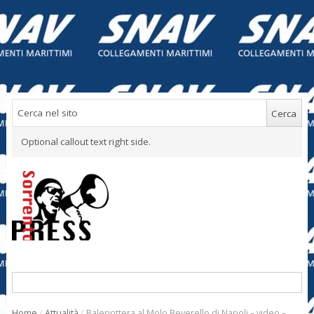
Optional callout text right side.
Home
/
Attualità
/
Balenottera al Molo Beverello di Napoli – video –