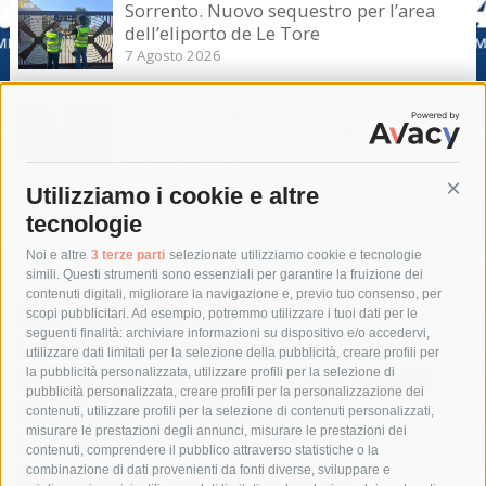
Sorrento. Nuovo sequestro per l’area
dell’eliporto de Le Tore
7 Agosto 2026
Sorrento. Aggredisce sessualmente una
turista e le strappa il portafogli, fermato
dai carabinieri
7 Agosto 2026
Utilizziamo i cookie e altre
Cont
tecnologie
Tag
Noi e altre
3 terze parti
selezionate utilizziamo cookie e tecnologie
simili. Questi strumenti sono essenziali per garantire la fruizione dei
contenuti digitali, migliorare la navigazione e, previo tuo consenso, per
acqua
allerta meteo
anas
scopi pubblicitari. Ad esempio, potremmo utilizzare i tuoi dati per le
seguenti finalità: archiviare informazioni su dispositivo e/o accedervi,
area marina protetta di punta campanella
arresto
utilizzare dati limitati per la selezione della pubblicità, creare profili per
la pubblicità personalizzata, utilizzare profili per la selezione di
Asl Napoli 3 sud
capitaneria di porto
capri
carabinieri
pubblicità personalizzata, creare profili per la personalizzazione dei
castellammare di stabia
circumvesuviana
contenuti, utilizzare profili per la selezione di contenuti personalizzati,
misurare le prestazioni degli annunci, misurare le prestazioni dei
comune di sorrento
concerto
contagi
contenuti, comprendere il pubblico attraverso statistiche o la
combinazione di dati provenienti da fonti diverse, sviluppare e
costiera amalfitana
covid-19
eav
elezioni