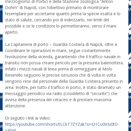
mezzogiorno di Portici e della Stazione zoologica “Anton
Dohrn” di Napoli, con l’obiettivo primario di monitorare
l’esemplare per accertarne quanto prima la specie esatta e lo
stato di salute, cercando poi di indirizzarlo, nei limiti del
possibile e se le condizioni lo permetteranno, verso il mare
aperto.
La Capitaneria di porto – Guardia Costiera di Napoli, oltre a
coordinare le operazioni in mare, segue costantemente
l’evoluzione della vicenda, garantendo che il traffico navale in
transito non possa creare pericolo per la presunta balenottera.
Infatti i mezzi navali di linea prima di ormeggiare al Molo
Beverello seguono le precise istruzioni che di volta in volta
vengono rese dal personale della Guardia Costiera presente in
area. Inoltre, per tutto il traffico in porto, è stato diramato un
messaggio periodico via radio (cosiddetto di “securite”) che
avvisa della presenza del cetaceo e di prestare massima
attenzione.
Di seguito i link ai video:
https://youtube.com/shorts/tLCkT7ZYZak?si=Q1Cu0VIu0tD-
xXhM