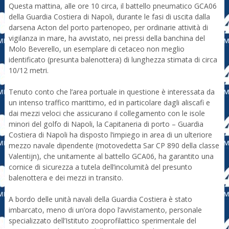
Questa mattina, alle ore 10 circa, il battello pneumatico GCA06
della Guardia Costiera di Napoli, durante le fasi di uscita dalla
darsena Acton del porto partenopeo, per ordinarie attività di
vigilanza in mare, ha avvistato, nei pressi della banchina del
Molo Beverello, un esemplare di cetaceo non meglio
identificato (presunta balenottera) di lunghezza stimata di circa
10/12 metri.
Tenuto conto che l’area portuale in questione è interessata da
un intenso traffico marittimo, ed in particolare dagli aliscafi e
dai mezzi veloci che assicurano il collegamento con le isole
minori del golfo di Napoli, la Capitaneria di porto – Guardia
Costiera di Napoli ha disposto l’impiego in area di un ulteriore
mezzo navale dipendente (motovedetta Sar CP 890 della classe
Valentijn), che unitamente al battello GCA06, ha garantito una
cornice di sicurezza a tutela dell’incolumità del presunto
balenottera e dei mezzi in transito.
A bordo delle unità navali della Guardia Costiera è stato
imbarcato, meno di un’ora dopo l’avvistamento, personale
specializzato dell’Istituto zooprofilattico sperimentale del