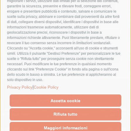
migliorare i servizi, utilizzare dati limitati per la selezione dei contenuti,
fondazione sorrento
gori
guardia costiera
incidente
garantire la sicurezza, prevenire e rilevare frodi, correggere errori,
erogare e presentare pubblicità e contenuto, salvare e comunicare le
lavori
lorenzo balducelli
mare
massa lubrense
scelte sulla privacy, abbinare e combinare dati provenienti da altre fonti
di dati, collegare diversi dispositivi, identificare i dispositivi in base alle
massimo coppola
Meta
napoli
ordinanza
informazioni trasmesse automaticamente, utilizzare dati di
penisola sorrentina
piano di sorrento
polizia municipale
geolocalizzazione precisi, riconoscere i dispositivi in base a
informazioni richieste attivamente. Puoi liberamente prestare, rifiutare o
protezione civile
Regione Campania
sant'agnello
revocare il tuo consenso senza incorrere in limitazioni sostanziali.
Cliccando su "Accetta cookie," acconsenti all'uso di cookie e strumenti
sindaco cuomo
sorrento
studenti
temporali
treni
simili. Utilizza il pulsante "Gestisci Preferenze" per personalizzare le tue
turismo
Vico Equense
villa fiorentino
vincenzo de luca
scelte o "Rifiuta tutto" per proseguire senza cookie non strettamente
necessari. Puoi modificare le tue preferenze in qualsiasi momento
cliccando sul link "Preferenze Cookie" in fondo alla pagina o sull'icona
dello scudo in basso a sinistra. Le tue preferenze si applicheranno al
solo dispositivo in uso.
© 2015 SorrentoPress. All rights reserved.
|
Privacy Policy
Cookie Policy
Il giornale online della Penisola Sorrentina
Privacy policy
-
Cookie Policy
Accetta cookie
Rifiuta tutto
Maggiori informazioni