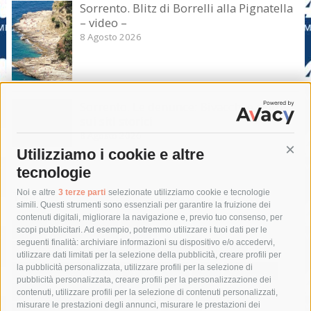
Sorrento. Blitz di Borrelli alla Pignatella
– video –
8 Agosto 2026
Sorrento. Le denunce: Bivacchi e rifiuti
sui siti storici
8 Agosto 2026
Utilizziamo i cookie e altre
Cont
tecnologie
Tag
Noi e altre
3 terze parti
selezionate utilizziamo cookie e tecnologie
simili. Questi strumenti sono essenziali per garantire la fruizione dei
contenuti digitali, migliorare la navigazione e, previo tuo consenso, per
acqua
allerta meteo
anas
scopi pubblicitari. Ad esempio, potremmo utilizzare i tuoi dati per le
seguenti finalità: archiviare informazioni su dispositivo e/o accedervi,
area marina protetta di punta campanella
arresto
utilizzare dati limitati per la selezione della pubblicità, creare profili per
la pubblicità personalizzata, utilizzare profili per la selezione di
Asl Napoli 3 sud
capitaneria di porto
capri
carabinieri
pubblicità personalizzata, creare profili per la personalizzazione dei
castellammare di stabia
circumvesuviana
contenuti, utilizzare profili per la selezione di contenuti personalizzati,
misurare le prestazioni degli annunci, misurare le prestazioni dei