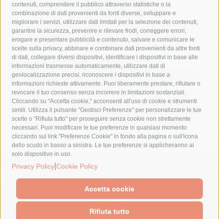
comune di sorrento
concerto
contagi
contenuti, comprendere il pubblico attraverso statistiche o la
combinazione di dati provenienti da fonti diverse, sviluppare e
costiera amalfitana
covid-19
eav
elezioni
migliorare i servizi, utilizzare dati limitati per la selezione dei contenuti,
fondazione sorrento
gori
guardia costiera
incidente
garantire la sicurezza, prevenire e rilevare frodi, correggere errori,
erogare e presentare pubblicità e contenuto, salvare e comunicare le
lavori
lorenzo balducelli
mare
massa lubrense
scelte sulla privacy, abbinare e combinare dati provenienti da altre fonti
di dati, collegare diversi dispositivi, identificare i dispositivi in base alle
massimo coppola
Meta
napoli
ordinanza
informazioni trasmesse automaticamente, utilizzare dati di
penisola sorrentina
piano di sorrento
polizia municipale
geolocalizzazione precisi, riconoscere i dispositivi in base a
informazioni richieste attivamente. Puoi liberamente prestare, rifiutare o
protezione civile
Regione Campania
sant'agnello
revocare il tuo consenso senza incorrere in limitazioni sostanziali.
Cliccando su "Accetta cookie," acconsenti all'uso di cookie e strumenti
sindaco cuomo
sorrento
studenti
temporali
treni
simili. Utilizza il pulsante "Gestisci Preferenze" per personalizzare le tue
turismo
Vico Equense
villa fiorentino
vincenzo de luca
scelte o "Rifiuta tutto" per proseguire senza cookie non strettamente
necessari. Puoi modificare le tue preferenze in qualsiasi momento
cliccando sul link "Preferenze Cookie" in fondo alla pagina o sull'icona
dello scudo in basso a sinistra. Le tue preferenze si applicheranno al
solo dispositivo in uso.
© 2015 SorrentoPress. All rights reserved.
|
Privacy Policy
Cookie Policy
Il giornale online della Penisola Sorrentina
Privacy policy
-
Cookie Policy
Accetta cookie
Rifiuta tutto