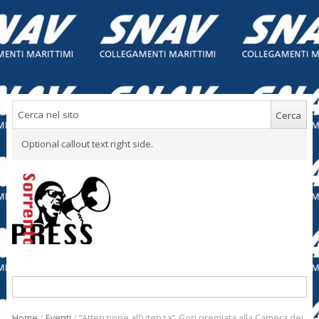
Optional callout text right side.
Home
/
Eventi
/
“Attenzione all’utenza”, Gori premiata alla Camera dei