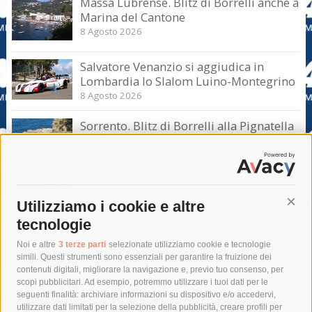
Massa Lubrense. Blitz di Borrelli anche a
Marina del Cantone
8 Agosto 2026
Salvatore Venanzio si aggiudica in
Lombardia lo Slalom Luino-Montegrino
8 Agosto 2026
Sorrento. Blitz di Borrelli alla Pignatella
– video –
8 Agosto 2026
Utilizziamo i cookie e altre
Cont
tecnologie
Tag
Noi e altre
3 terze parti
selezionate utilizziamo cookie e tecnologie
simili. Questi strumenti sono essenziali per garantire la fruizione dei
contenuti digitali, migliorare la navigazione e, previo tuo consenso, per
acqua
allerta meteo
anas
scopi pubblicitari. Ad esempio, potremmo utilizzare i tuoi dati per le
seguenti finalità: archiviare informazioni su dispositivo e/o accedervi,
area marina protetta di punta campanella
arresto
utilizzare dati limitati per la selezione della pubblicità, creare profili per