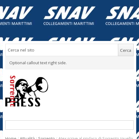
Optional callout text right side.
Home
/
Attualità
/
Sorrento
/
Atex scrive al sindaco di Sorrento (quello