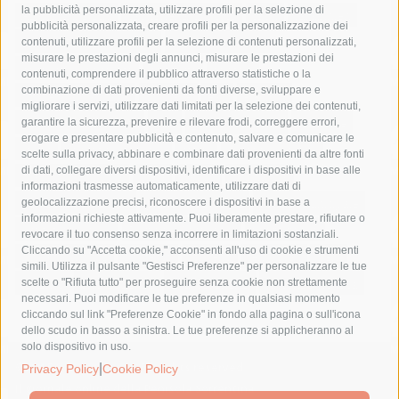
la pubblicità personalizzata, utilizzare profili per la selezione di
Asl Napoli 3 sud
capitaneria di porto
capri
carabinieri
pubblicità personalizzata, creare profili per la personalizzazione dei
castellammare di stabia
circumvesuviana
contenuti, utilizzare profili per la selezione di contenuti personalizzati,
misurare le prestazioni degli annunci, misurare le prestazioni dei
comune di sorrento
concerto
contagi
contenuti, comprendere il pubblico attraverso statistiche o la
combinazione di dati provenienti da fonti diverse, sviluppare e
costiera amalfitana
covid-19
eav
elezioni
migliorare i servizi, utilizzare dati limitati per la selezione dei contenuti,
fondazione sorrento
gori
guardia costiera
incidente
garantire la sicurezza, prevenire e rilevare frodi, correggere errori,
erogare e presentare pubblicità e contenuto, salvare e comunicare le
lavori
lorenzo balducelli
mare
massa lubrense
scelte sulla privacy, abbinare e combinare dati provenienti da altre fonti
di dati, collegare diversi dispositivi, identificare i dispositivi in base alle
massimo coppola
Meta
napoli
ordinanza
informazioni trasmesse automaticamente, utilizzare dati di
penisola sorrentina
piano di sorrento
polizia municipale
geolocalizzazione precisi, riconoscere i dispositivi in base a
informazioni richieste attivamente. Puoi liberamente prestare, rifiutare o
protezione civile
Regione Campania
sant'agnello
revocare il tuo consenso senza incorrere in limitazioni sostanziali.
Cliccando su "Accetta cookie," acconsenti all'uso di cookie e strumenti
sindaco cuomo
sorrento
studenti
temporali
treni
simili. Utilizza il pulsante "Gestisci Preferenze" per personalizzare le tue
turismo
Vico Equense
villa fiorentino
vincenzo de luca
scelte o "Rifiuta tutto" per proseguire senza cookie non strettamente
necessari. Puoi modificare le tue preferenze in qualsiasi momento
cliccando sul link "Preferenze Cookie" in fondo alla pagina o sull'icona
dello scudo in basso a sinistra. Le tue preferenze si applicheranno al
solo dispositivo in uso.
© 2015 SorrentoPress. All rights reserved.
|
Privacy Policy
Cookie Policy
Il giornale online della Penisola Sorrentina