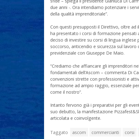
sfide – spiega il presidente Gianluca Di Car
due anni -. Ora intendiamo potenziare i servizi
della qualità imprenditoriale”.
Con questi presupposti il Direttivo, oltre ad 
ha presentato i corsi di formazione pensati 
deciso di investire su corsi di lingua ingle
soccorso, anticendio e sicurezza sul lavoro 
previdenziale con Giuseppe De Maio.
“Crediamo che affiancare gli imprenditori nel
fondamentali dell’Ascom – commenta Di Carmi
convenzioni strette con professionisti e atti
formazione ad ampio raggio, essenziale per 
come il nostro”.
Intanto fervono già i preparativi per gli eve
suo debutto, la manifestazione Pizzafest&S
articolata e coinvolgente.
Taggato
ascom
commercianti
corsi