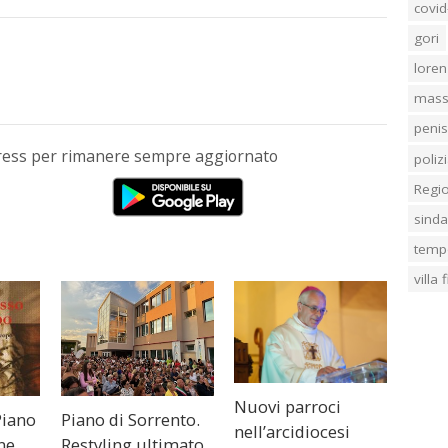
covid
gori
loren
mass
penis
Press per rimanere sempre aggiornato
poliz
Regi
sind
temp
villa
Nuovi parroci
Piano
Piano di Sorrento.
nell’arcidiocesi
ne
Restyling ultimato,