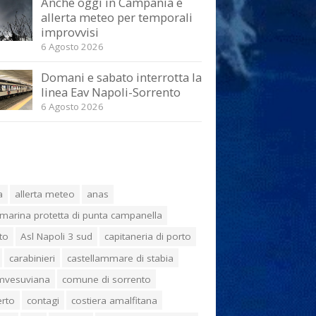
Anche oggi in Campania è
allerta meteo per temporali
improvvisi
6 Agosto 2026
Domani e sabato interrotta la
linea Eav Napoli-Sorrento
6 Agosto 2026
a
allerta meteo
anas
marina protetta di punta campanella
to
Asl Napoli 3 sud
capitaneria di porto
carabinieri
castellammare di stabia
umvesuviana
comune di sorrento
erto
contagi
costiera amalfitana