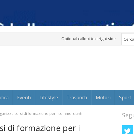
Optional callout text right side.
itica
Eventi
Lifestyle
Trasporti
Motori
Sport
ganizza corsi di formazione per i commercianti
Segu
i di formazione per i