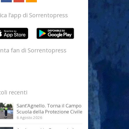
ica l’app di Sorrentopress
nta fan di Sorrentopress
coli recenti
Sant’Agnello. Torna il Campo
Scuola della Protezione Civile
6 Agosto 2026