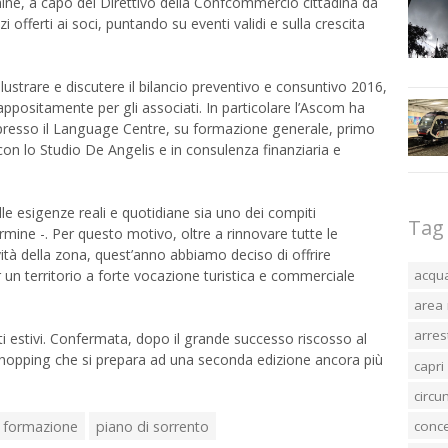
mine, a capo del Direttivo della Confcommercio cittadina da
 offerti ai soci, puntando su eventi validi e sulla crescita
illustrare e discutere il bilancio preventivo e consuntivo 2016,
appositamente per gli associati. In particolare l’Ascom ha
se presso il Language Centre, su formazione generale, primo
con lo Studio De Angelis e in consulenza finanziaria e
le esigenze reali e quotidiane sia uno dei compiti
Tag
ne -. Per questo motivo, oltre a rinnovare tutte le
vità della zona, quest’anno abbiamo deciso di offrire
un territorio a forte vocazione turistica e commerciale
acqu
area 
arres
nti estivi. Confermata, dopo il grande successo riscosso al
hopping che si prepara ad una seconda edizione ancora più
capri
circ
formazione
piano di sorrento
conc