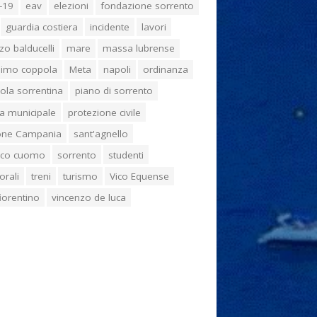
-19
eav
elezioni
fondazione sorrento
guardia costiera
incidente
lavori
zo balducelli
mare
massa lubrense
imo coppola
Meta
napoli
ordinanza
ola sorrentina
piano di sorrento
ia municipale
protezione civile
one Campania
sant'agnello
aco cuomo
sorrento
studenti
orali
treni
turismo
Vico Equense
 fiorentino
vincenzo de luca