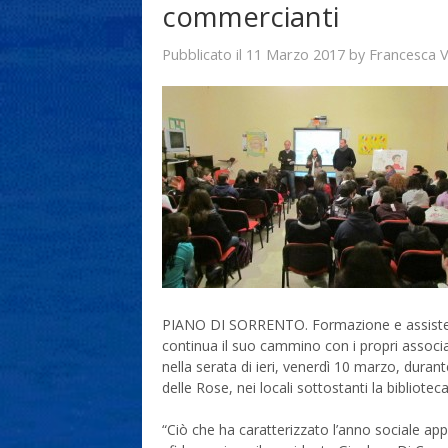
commercianti
11 Marzo 2017
Francesca 
Pubblicato il
by
PIANO DI SORRENTO. Formazione e assistenz
continua il suo cammino con i propri associat
nella serata di ieri, venerdì 10 marzo, duran
delle Rose, nei locali sottostanti la bibliote
“Ciò che ha caratterizzato l’anno sociale app